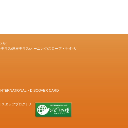
マサ）
テラス/屋根テラス/オーニング/スロープ・手すり/
RNATIONAL・DISCOVER CARD
|
スタッフブログ
|
リ
ト