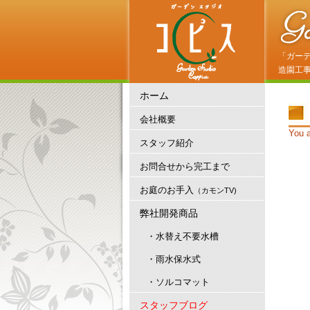
「ガー
造園工
ホーム
会社概要
You a
スタッフ紹介
お問合せから完工まで
お庭のお手入
（カモンTV)
弊社開発商品
・水替え不要水槽
・雨水保水式
・ソルコマット
スタッフブログ