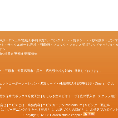
事/ガーデン工事/植栽工事/雑草対策（コンクリート・防草シート・砂利敷き・ガンコ
ト・サイクルポート/門柱・門扉/塀・ブロック・フェンス/竹垣/ウッドデッキ/タイル
ーデン
の植替え/寄植え/観葉植物
市・三原市・安芸高田市・呉市 広島県全域を対象に営業しております。
ーポーレーション・JCBカード・AMERICAN EXPRESS・Diners Club INTE
店
雨水保水式ボックス緑化工法
|
せせらぎ室内ビオトープ
|
庭の手入れ
|
スタッフ紹介
合せ
|
コピスとは・業務内容
|
コピスガーデンPhotoalbum
|
リビング一面記事
とは
|
ガーデニングがもたらす効果とは
|
お庭づくりの目的とは
|
水槽選びのポイン
Copyright(C)2008 Garden studio coppice