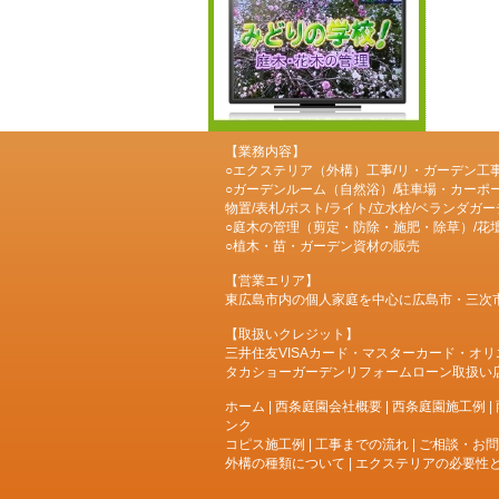
【業務内容】
○エクステリア（外構）工事/リ・ガーデン工
○ガーデンルーム（自然浴）/駐車場・カーポー
物置/表札/ポスト/ライト/立水栓/ベランダガ
○庭木の管理（剪定・防除・施肥・除草）/花壇
○植木・苗・ガーデン資材の販売
【営業エリア】
東広島市内の個人家庭を中心に広島市・三次
【取扱いクレジット】
三井住友VISAカード・マスターカード・オリエントコ
タカショーガーデンリフォームローン取扱い
ホーム
|
西条庭園会社概要
|
西条庭園施工例
|
ンク
コピス施工例
|
工事までの流れ
|
ご相談・お問
外構の種類について
|
エクステリアの必要性