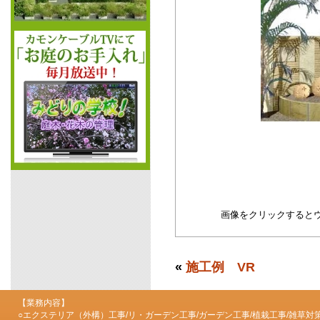
画像をクリックすると
«
施工例 VR
【業務内容】
○エクステリア（外構）工事/リ・ガーデン工事/ガーデン工事/植栽工事/雑草