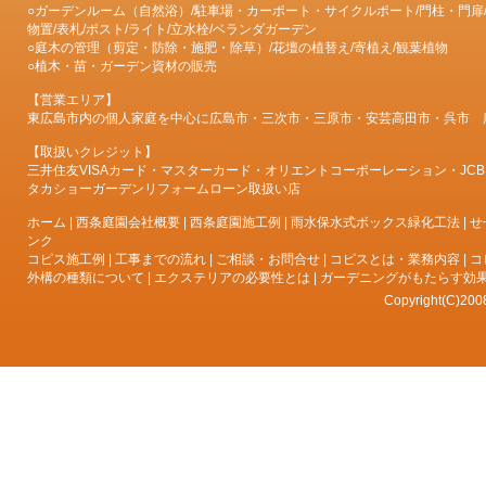
○ガーデンルーム（自然浴）/駐車場・カーポート・サイクルポート/門柱・門扉/
物置/表札/ポスト/ライト/立水栓/ベランダガーデン
○庭木の管理（剪定・防除・施肥・除草）/花壇の植替え/寄植え/観葉植物
○植木・苗・ガーデン資材の販売
【営業エリア】
東広島市内の個人家庭を中心に広島市・三次市・三原市・安芸高田市・呉市 
【取扱いクレジット】
三井住友VISAカード・マスターカード・オリエントコーポーレーション・JCBカード・AMER
タカショーガーデンリフォームローン取扱い店
ホーム
|
西条庭園会社概要
|
西条庭園施工例
|
雨水保水式ボックス緑化工法
|
せ
ンク
コピス施工例
|
工事までの流れ
|
ご相談・お問合せ
|
コピスとは・業務内容
|
コ
外構の種類について
|
エクステリアの必要性とは
|
ガーデニングがもたらす効
Copyright(C)200