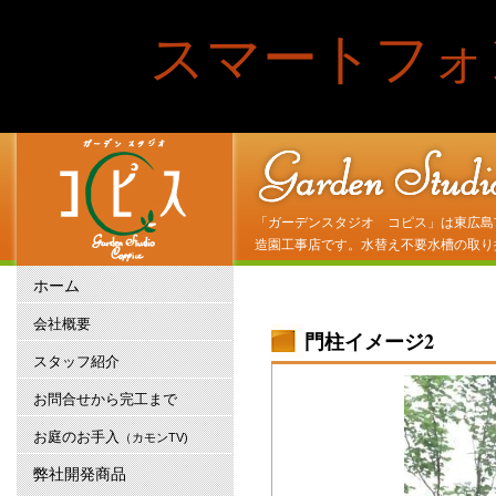
スマートフォ
「ガーデンスタジオ コピス」は東広島
造園工事店です。水替え不要水槽の取り
ホーム
会社概要
門柱イメージ2
スタッフ紹介
お問合せから完工まで
お庭のお手入
（カモンTV)
弊社開発商品