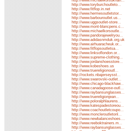
http://www.michaelkorsukhan...
http://www.toryburchoutleto...
http://www.fitflop.in.net
http://www.hermesoutletstor...
http://www.barbouroutlet.us...
http://www.uggsoutlet-store...
http://www.mont-blancpens.c...
http://www.michaelkorsoutle...
http://www.pandorajewelryou...
http://www.adidasnmduk.org.uk
http://www.airhuaracheuk.or...
http://www.fitflopsoutletsa...
http://www.linksoflondon.or...
http://www.supreme-clothing...
http://www.jordanshoesstore...
http://www.kobeshoes.us
http://www.truereligionoutl...
http://rockets.nbajerseysst...
http://www.swarovski-outlet...
http://www.chicago-blackhaw...
http://www.canadagoose-outl...
http://www.raybansunglasses...
http://www.truereligionjean...
http://www.poloralphlaurens...
http://www.katespadestoreou...
http://www.coachoutletcoupo...
http://www.moncleroutletonl...
http://www.newbalanceshoes....
http://www.reeboktrainers.m...
http://www.raybansunglasses...