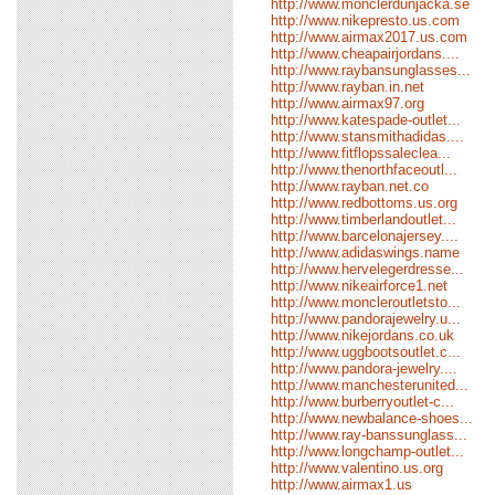
http://www.monclerdunjacka.se
http://www.nikepresto.us.com
http://www.airmax2017.us.com
http://www.cheapairjordans....
http://www.raybansunglasses...
http://www.rayban.in.net
http://www.airmax97.org
http://www.katespade-outlet...
http://www.stansmithadidas....
http://www.fitflopssaleclea...
http://www.thenorthfaceoutl...
http://www.rayban.net.co
http://www.redbottoms.us.org
http://www.timberlandoutlet...
http://www.barcelonajersey....
http://www.adidaswings.name
http://www.hervelegerdresse...
http://www.nikeairforce1.net
http://www.moncleroutletsto...
http://www.pandorajewelry.u...
http://www.nikejordans.co.uk
http://www.uggbootsoutlet.c...
http://www.pandora-jewelry....
http://www.manchesterunited...
http://www.burberryoutlet-c...
http://www.newbalance-shoes...
http://www.ray-banssunglass...
http://www.longchamp-outlet...
http://www.valentino.us.org
http://www.airmax1.us