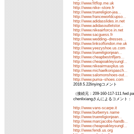
http://www.fitflop.me.uk
http://www.nike--store.fr
http://www.truereligion-jea...
http://www.franceworldcupso...
http://www.adidasslides.in.net
http://www.adidasoutletstor...
http://www.nikeairforce.in.net
http://www.sacguess.fr
http://www.wedding--dresses...
http://www.linksoflondon.me.uk
http://www.yeezyshoe.us.com
http://www.truereligionjean...
http://www.cheapbestnfljers...
http://www.cheapoakleysungl...
http://www.nikeairmaxplus.us
http://www.michaelkorspasch...
http://www.salomonshoes-out...
http://www.puma--shoes.com
2018.5.22linyingコメント
（接続元：209-160-117-111.fwd.pa
chenlixiangさんによるコメント：
http://www.vans-scarpe.it
http://www.burberrys.name
http://www.truereligionjean...
http://www.marcjacobs-handb...
http://www.cheapoakleysungl...
http://www.fendi.us.org