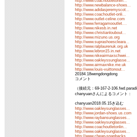
http://www.coachoutletonlin...
http://www.newbalance-shoes...
http://www.adidasjeremyscot...
http://www.coachoutlet-onli...
http://www.outlet-celine.com
http://www.ferragamooutlet....
http://www.nikesb.in.net
http://www.christianloubout...
http://www.mizuno.us.org
http://www.suprashoescleara...
http://www.ralplaurenuk.org.uk
http://www.lebron15.in.net
http://www.nikeairmaxschwei...
http://www.oakleyssunglasse...
http://www.airmaxnike.me.uk
http://www.louis-vuittonout...
20184.18wengdongdong
コメント
（接続元：69-167-2-106.fwd.parad
chanyuanさんによるコメント：
chanyuan2018.05.15き込む
http://www.oakleysunglasses...
http://www.jordan-shoes.us.com
http://www.raybansunglasses...
http://www.oakleysunglasses...
http://www.coachoutletonlin...
http://www.oakleysunglasses...
http://www.cheap-snapbacks....