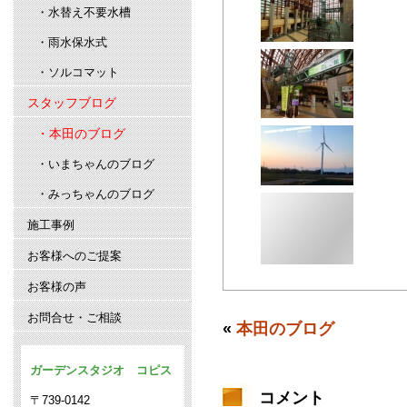
・水替え不要水槽
・雨水保水式
・ソルコマット
スタッフブログ
・本田のブログ
・いまちゃんのブログ
・みっちゃんのブログ
施工事例
お客様へのご提案
お客様の声
お問合せ・ご相談
«
本田のブログ
ガーデンスタジオ コピス
コメント
〒739-0142