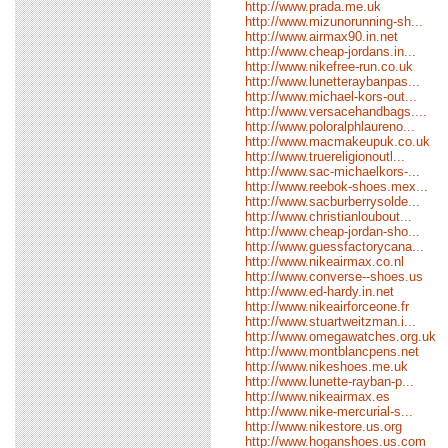
http://www.prada.me.uk
http://www.mizunorunning-sh...
http://www.airmax90.in.net
http://www.cheap-jordans.in...
http://www.nikefree-run.co.uk
http://www.lunetteraybanpas...
http://www.michael-kors-out...
http://www.versacehandbags....
http://www.poloralphlaureno...
http://www.macmakeupuk.co.uk
http://www.truereligionoutl...
http://www.sac-michaelkors-...
http://www.reebok-shoes.mex...
http://www.sacburberrysolde...
http://www.christianloubout...
http://www.cheap-jordan-sho...
http://www.guessfactorycana...
http://www.nikeairmax.co.nl
http://www.converse--shoes.us
http://www.ed-hardy.in.net
http://www.nikeairforceone.fr
http://www.stuartweitzman.i...
http://www.omegawatches.org.uk
http://www.montblancpens.net
http://www.nikeshoes.me.uk
http://www.lunette-rayban-p...
http://www.nikeairmax.es
http://www.nike-mercurial-s...
http://www.nikestore.us.org
http://www.hoganshoes.us.com