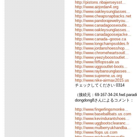
http://pistons.nbajerseysst...
http://www.airjordan4.org
http://www.oakleysunglasses...
http://www.cheapsnapbacks.net
http://www.pandorajewelryou...
http://www.canadagooseoutle...
http://www.oakleysunglasses...
http://www.canadagoosejacke...
http://www.canada--goose.ca
http://www.longchampsoldes.fr
http://www.jordanshoesshop....
http://www.chromeheartsoutl...
http://www.yeezyboostoutlet...
http://www.fitflopssale.us
http://www.uggsoutlet-boots...
http://www.raybansunglasses...
http://www.supreme.us.org
http://www.nike-airmax2015.us
チェックしてください 0314
（接続元：69-167-34-24.fwd.parad
dongdong8さんによるコメント：
http://www.fingerlingsmonke...
http://www.baseballbats.us.com
http://www.kevindurantshoes...
http://www.uggbootsclearanc...
http://www.mulberryukhandba...
http://www.flops.us.com
http://www.michaelkorsoutle...