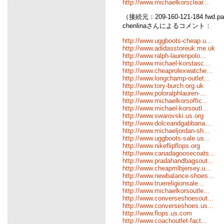
http://www.michaelkorsclear...
（接続元：209-160-121-184.fwd.pa
chenlinaさんによるコメント：
http://www.uggboots-cheap.u...
http://www.adidasstoreuk.me.uk
http://www.ralph-laurenpolo...
http://www.michael-korstasc...
http://www.cheaprolexwatche...
http://www.longchamp-outlet...
http://www.tory-burch.org.uk
http://www.poloralphlauren-...
http://www.michaelkorsoffic...
http://www.michael-korsoutl...
http://www.swarovski.us.org
http://www.dolceandgabbana....
http://www.michaeljordan-sh...
http://www.uggboots-sale.us...
http://www.nikeflipflops.org
http://www.canadagoosecoats...
http://www.pradahandbagsout...
http://www.cheapmlbjersey.u...
http://www.newbalance-shoes...
http://www.truereligionsale...
http://www.michaelkorsoutle...
http://www.converseshoesout...
http://www.converseshoes.us...
http://www.flops.us.com
http://www.coachoutlet-fact...