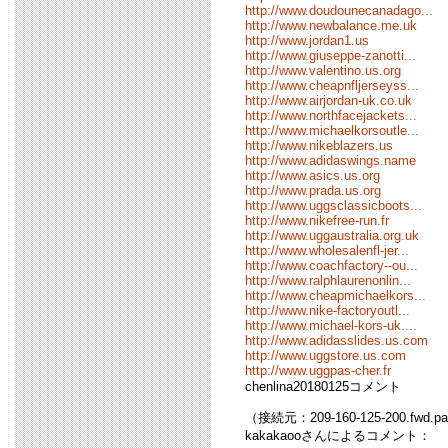
http://www.doudounecanadago...
http://www.newbalance.me.uk
http://www.jordan1.us
http://www.giuseppe-zanotti...
http://www.valentino.us.org
http://www.cheapnfljerseyss...
http://www.airjordan-uk.co.uk
http://www.northfacejackets...
http://www.michaelkorsoutle...
http://www.nikeblazers.us
http://www.adidaswings.name
http://www.asics.us.org
http://www.prada.us.org
http://www.uggsclassicboots...
http://www.nikefree-run.fr
http://www.uggaustralia.org.uk
http://www.wholesalenfl-jer...
http://www.coachfactory--ou...
http://www.ralphlaurenonlin...
http://www.cheapmichaelkors...
http://www.nike-factoryoutl...
http://www.michael-kors-uk....
http://www.adidasslides.us.com
http://www.uggstore.us.com
http://www.uggpas-cher.fr
chenlina20180125コメント
（接続元：209-160-125-200.fwd.pa
kakakaooさんによるコメント：