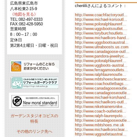
広島県東広島市
chenliliさんによるコメント：
八本松東2-15-9
《地図を見る》
http://www.coachfactoryoutl...
TEL:082-497-0333
http://www.michael-korsoutl...
FAX:082-428-5950
http://www.poloralphlaurenf...
http://www.uggsbootsoutlet....
営業時間
http://www.toryburchoutlets...
8：00～17：00
http://www.michaelkors-hand...
定休日
http://www.uggsbootsaustral...
第2第4土曜日・日曜・祝日
http://www.ultraboosts.us.com
http://www.canadagoose-outl...
http://www.pandora-jewelryc...
http://www.poloralphlaurenf...
http://www.uggboots-austral...
http://www.ferragamooutlets...
http://www.ralphlaurenoutle...
http://www.mbtshoesclearanc...
http://www.coachoutletbags....
http://www.canadagooseoutle...
http://www.canadagooseoutle...
http://www.michael-korshand...
http://www.michaelkors-outl...
http://www.niketrainersnike...
http://www.coach-outletonli...
ガーデンスタジオコピスの
http://www.ralph-laurenpolo...
http://www.canadagooseoutle...
特長
http://www.mbtshoes.me.uk
http://www.michaelkorsclear...
その他のリンク先へ
http://www.uggoutletaustral...