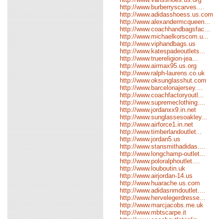
http://www.burberryscarves....
http://www.adidasshoess.us.com
http://www.alexandermcqueen...
http://www.coachhandbagsfac...
http://www.michaelkorscom.u...
http://www.viphandbags.us
http://www.katespadeoutlets...
http://www.truereligion-jea...
http://www.airmax95.us.org
http://www.ralph-laurens.co.uk
http://www.oksunglasshut.com
http://www.barcelonajersey....
http://www.coachfactoryoutl...
http://www.supremeclothing....
http://www.jordanxx9.in.net
http://www.sunglassesoakley...
http://www.airforce1.in.net
http://www.timberlandoutlet...
http://www.jordan5.us
http://www.stansmithadidas....
http://www.longchamp-outlet...
http://www.poloralphoutlet....
http://www.louboutin.uk
http://www.airjordan-14.us
http://www.huarache.us.com
http://www.adidasnmdoutlet....
http://www.hervelegerdresse...
http://www.marcjacobs.me.uk
http://www.mbtscarpe.it