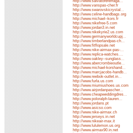
http://www.salvatoreferraga...
http://www.vanspas-cher.fr
http://www.swarovskicrystal...
http://www.celine-handbags.org
http://www.michael--kors.fr
http://www.nikefree-5.com
http://www.jordan3.in.net
http://www.nikekyrie2.us.com
http://www.germanyworldcupj...
http://www.timberlandpas-ch...
http://www.fitflopsale.net
http://www.nike-airmax-pas-...
http://www.replica-watches....
http://www.oakley--sunglass...
http://www.abercrombieoutle...
http://www.michael-korshand...
http://www.marcjacobs-handb...
http://www.reebok-outlet.in...
http://www.furla.us.com
http://www.miumiushoes.us.com
http://www.airjordanpascher...
http://www.cheapweddingdres...
http://www.poloralph-lauren...
http://www.jordans.pt
http://www.asicso.com
http://www.nike-airmax.ch
http://www.jerseys.in.net
http://www.nikeair-max.it
http://www.lululemon.us.org
http://www.airmax90.in.net