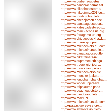
http://www.burberryoutletus...
http://www.pandoracharmssal...
http://www.nikeshoesstore.u...
http://www.nikeairmax2017.u...
http://www.toryburchoutlets...
http://www.cheapjordan-shoe...
http://www.canadagoosecoats...
http://www.katespadestoreou...
http://www.marc-jacobs.us.org
http://www.ferragamo.us.org
http://www.chicagoblackhawk...
http://www.truereligionjean...
http://www.michaelkors.eu.com
http://www.michaelkorsoutle...
http://www.canadagooseoutle...
http://www.niketrainers-uk....
http://www.supremeclothingo...
http://www.truereligionjean...
http://www.mont-blancpens.c...
http://www.michaelkorsoutle...
http://www.moncler-jackets....
http://www.longchamphandbag...
http://www.worldcupjerseys....
http://www.ralphlauren-pasc...
http://www.coachoutletstore...
http://www.pandoraoutlets.u...
http://www.max1.nl
http://www.michaelkors.de.com
http://jazz.nbajerseysstore...
http://www.swarovskioutleto...