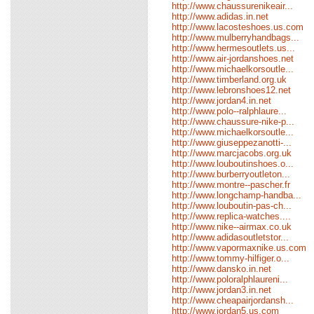
http://www.chaussurenikeair...
http://www.adidas.in.net
http://www.lacosteshoes.us.com
http://www.mulberryhandbags...
http://www.hermesoutlets.us...
http://www.air-jordanshoes.net
http://www.michaelkorsoutle...
http://www.timberland.org.uk
http://www.lebronshoes12.net
http://www.jordan4.in.net
http://www.polo--ralphlaure...
http://www.chaussure-nike-p...
http://www.michaelkorsoutle...
http://www.giuseppezanotti-...
http://www.marcjacobs.org.uk
http://www.louboutinshoes.o...
http://www.burberryoutleton...
http://www.montre--pascher.fr
http://www.longchamp-handba...
http://www.louboutin-pas-ch...
http://www.replica-watches....
http://www.nike--airmax.co.uk
http://www.adidasoutletstor...
http://www.vapormaxnike.us.com
http://www.tommy-hilfiger.o...
http://www.dansko.in.net
http://www.poloralphlaureni...
http://www.jordan3.in.net
http://www.cheapairjordansh...
http://www.jordan5.us.com