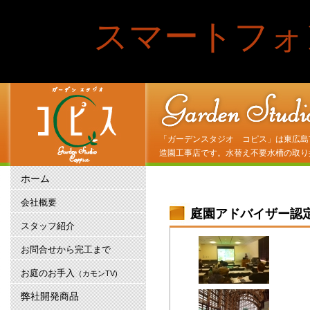
スマートフォ
「ガーデンスタジオ コピス」は東広島
造園工事店です。水替え不要水槽の取り
ホーム
会社概要
庭園アドバイザー認
スタッフ紹介
お問合せから完工まで
お庭のお手入
（カモンTV)
弊社開発商品