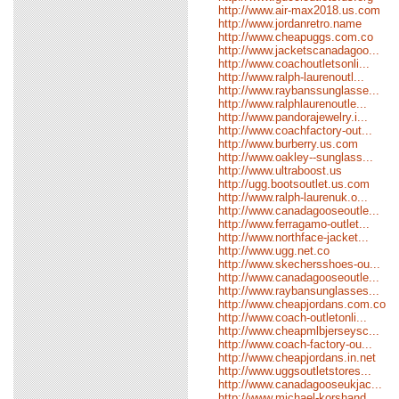
http://www.air-max2018.us.com
http://www.jordanretro.name
http://www.cheapuggs.com.co
http://www.jacketscanadagoo...
http://www.coachoutletsonli...
http://www.ralph-laurenoutl...
http://www.raybanssunglasse...
http://www.ralphlaurenoutle...
http://www.pandorajewelry.i...
http://www.coachfactory-out...
http://www.burberry.us.com
http://www.oakley--sunglass...
http://www.ultraboost.us
http://ugg.bootsoutlet.us.com
http://www.ralph-laurenuk.o...
http://www.canadagooseoutle...
http://www.ferragamo-outlet...
http://www.northface-jacket...
http://www.ugg.net.co
http://www.skechersshoes-ou...
http://www.canadagooseoutle...
http://www.raybansunglasses...
http://www.cheapjordans.com.co
http://www.coach-outletonli...
http://www.cheapmlbjerseysc...
http://www.coach-factory-ou...
http://www.cheapjordans.in.net
http://www.uggsoutletstores...
http://www.canadagooseukjac...
http://www.michael-korshand...