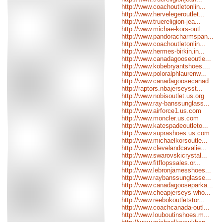
http://www.coachoutletonlin...
http://www.hervelegeroutlet...
http://www.truereligion-jea...
http://www.michae-kors-outl...
http://www.pandoracharmspan...
http://www.coachoutletonlin...
http://www.hermes-birkin.in...
http://www.canadagooseoutle...
http://www.kobebryantshoes....
http://www.poloralphlaurenw...
http://www.canadagoosecanad...
http://raptors.nbajerseysst...
http://www.nobisoutlet.us.org
http://www.ray-banssunglass...
http://www.airforce1.us.com
http://www.moncler.us.com
http://www.katespadeoutleto...
http://www.suprashoes.us.com
http://www.michaelkorsoutle...
http://www.clevelandcavalie...
http://www.swarovskicrystal...
http://www.fitflopssales.or...
http://www.lebronjamesshoes...
http://www.raybanssunglasse...
http://www.canadagooseparka...
http://www.cheapjerseys-who...
http://www.reebokoutletstor...
http://www.coachcanada-outl...
http://www.louboutinshoes.m...