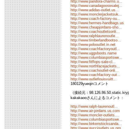
http://www.pandora-charms.u...
http://www.canadagoosesalej...
http://www.adidas-outlet.us...
http://www.monclerjacketsuk...
http://www.coach-factory-ou...
http://www.hermes-handbags.us
http://www.cheapjordans-sho...
http://www.coachoutletsonli...
http://www.ralphlaurenoutle...
http://www.timberlandbootso...
http://www.polooutlet.in.net
http://www.coachfactoryoutl...
http://www.uggsboots.name
http://www.columbiasportswe...
http://www.fitflops-sale-cl...
http://www.northfacejackets...
http://www.coachoutlet-onli...
http://www.coachfactory-out...
http://www.outletlouisvuitt...
180129yueqinコメント
（接続元：98.126.86.50.static.kr
kakakaooさんによるコメント：
http://www.ralph-laurenoutl...
http://www.air-jordans.us.com
http://www.moncler-outlets....
http://www.columbiasportswe...
http://www.birkenstocksanda...
http://www.guccioutlets.us.org