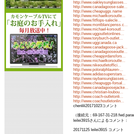
http://www.oakleysunglasses...
http://www.canadagoose-sale...
http://www.cheapuggs.name
http://www.michaelkorsoutle...
http://www.fitflops-salecle...
http://www.montblancpenss.c...
http://www.michael-korsoutl...
http://www.uggoutletonlines...
http://www.toryburch-outlet...
http://www.uggcanada.ca
http://www.canadagoose-jack...
http://www.canadagooseoutle...
http://www.cheapjordansfors...
http://www.michaelkorsoutle...
http://www.nikeoutletoffici...
http://www.poloralphlauren-...
http://www.adidassuperstars...
http://www.raybansunglasses...
http://www.cheapuggs-forsal...
http://www.canadagoosejacke...
http://www.christian-loubou...
http://www.coach-outletonli...
http://www.coachoutletonlin...
chenlili20171023コメント
（接続元：69-167-31-218.fwd.para
leilei3915さんによるコメント：
20171125 leilei3915 コメント