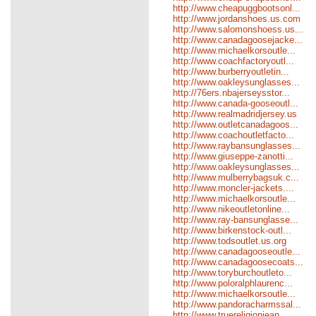
http://www.cheapuggbootsonl...
http://www.jordanshoes.us.com
http://www.salomonshoess.us...
http://www.canadagoosejacke...
http://www.michaelkorsoutle...
http://www.coachfactoryoutl...
http://www.burberryoutletin...
http://www.oakleysunglasses...
http://76ers.nbajerseysstor...
http://www.canada-gooseoutl...
http://www.realmadridjersey.us
http://www.outletcanadagoos...
http://www.coachoutletfacto...
http://www.raybansunglasses...
http://www.giuseppe-zanotti...
http://www.oakleysunglasses...
http://www.mulberrybagsuk.c...
http://www.moncler-jackets....
http://www.michaelkorsoutle...
http://www.nikeoutletonline...
http://www.ray-bansunglasse...
http://www.birkenstock-outl...
http://www.todsoutlet.us.org
http://www.canadagooseoutle...
http://www.canadagoosecoats...
http://www.toryburchoutleto...
http://www.poloralphlaurenc...
http://www.michaelkorsoutle...
http://www.pandoracharmssal...
http://www.truereligionjean...