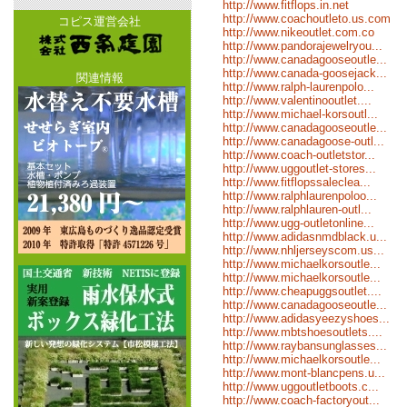
http://www.fitflops.in.net
http://www.coachoutleto.us.com
コピス運営会社
http://www.nikeoutlet.com.co
http://www.pandorajewelryou...
http://www.canadagooseoutle...
http://www.canada-goosejack...
関連情報
http://www.ralph-laurenpolo...
http://www.valentinooutlet....
http://www.michael-korsoutl...
http://www.canadagooseoutle...
http://www.canadagoose-outl...
http://www.coach-outletstor...
http://www.uggoutlet-stores...
http://www.fitflopssaleclea...
http://www.ralphlaurenpoloo...
http://www.ralphlauren-outl...
http://www.ugg-outletonline...
http://www.adidasnmdblack.u...
http://www.nhljerseyscom.us...
http://www.michaelkorsoutle...
http://www.michaelkorsoutle...
http://www.cheapuggsoutlet....
http://www.canadagooseoutle...
http://www.adidasyeezyshoes...
http://www.mbtshoesoutlets....
http://www.raybansunglasses...
http://www.michaelkorsoutle...
http://www.mont-blancpens.u...
http://www.uggoutletboots.c...
http://www.coach-factoryout...