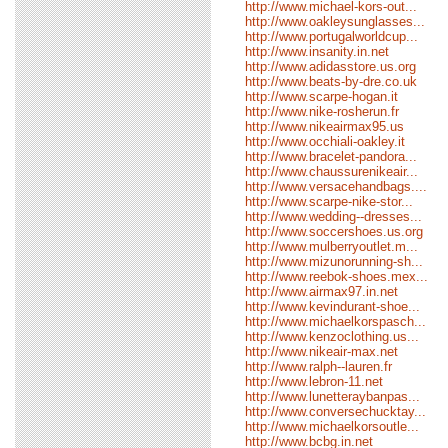
http://www.michael-kors-out...
http://www.oakleysunglasses...
http://www.portugalworldcup...
http://www.insanity.in.net
http://www.adidasstore.us.org
http://www.beats-by-dre.co.uk
http://www.scarpe-hogan.it
http://www.nike-rosherun.fr
http://www.nikeairmax95.us
http://www.occhiali-oakley.it
http://www.bracelet-pandora...
http://www.chaussurenikeair...
http://www.versacehandbags....
http://www.scarpe-nike-stor...
http://www.wedding--dresses...
http://www.soccershoes.us.org
http://www.mulberryoutlet.m...
http://www.mizunorunning-sh...
http://www.reebok-shoes.mex...
http://www.airmax97.in.net
http://www.kevindurant-shoe...
http://www.michaelkorspasch...
http://www.kenzoclothing.us...
http://www.nikeair-max.net
http://www.ralph--lauren.fr
http://www.lebron-11.net
http://www.lunetteraybanpas...
http://www.conversechucktay...
http://www.michaelkorsoutle...
http://www.bcbg.in.net