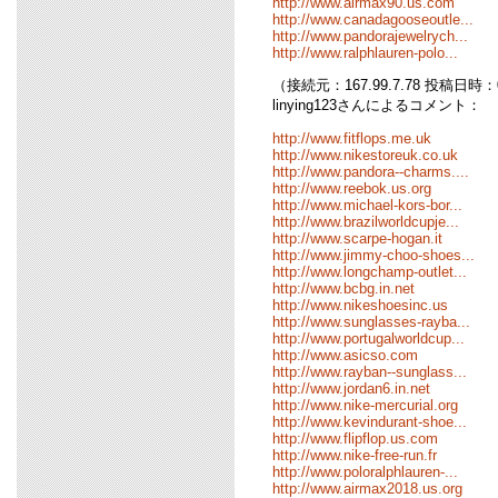
http://www.airmax90.us.com
http://www.canadagooseoutle...
http://www.pandorajewelrych...
http://www.ralphlauren-polo...
（接続元：167.99.7.78 投稿日時：05
linying123さんによるコメント：
http://www.fitflops.me.uk
http://www.nikestoreuk.co.uk
http://www.pandora--charms....
http://www.reebok.us.org
http://www.michael-kors-bor...
http://www.brazilworldcupje...
http://www.scarpe-hogan.it
http://www.jimmy-choo-shoes...
http://www.longchamp-outlet...
http://www.bcbg.in.net
http://www.nikeshoesinc.us
http://www.sunglasses-rayba...
http://www.portugalworldcup...
http://www.asicso.com
http://www.rayban--sunglass...
http://www.jordan6.in.net
http://www.nike-mercurial.org
http://www.kevindurant-shoe...
http://www.flipflop.us.com
http://www.nike-free-run.fr
http://www.poloralphlauren-...
http://www.airmax2018.us.org