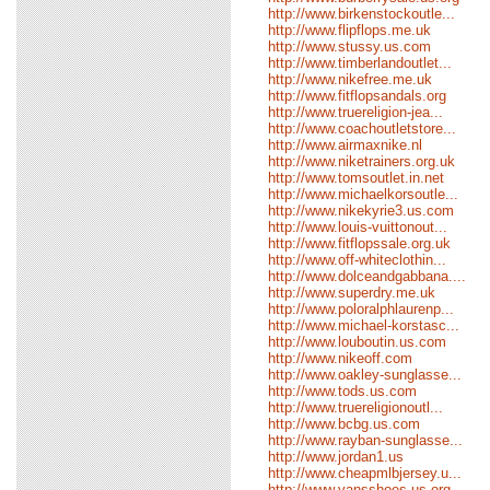
http://www.birkenstockoutle...
http://www.flipflops.me.uk
http://www.stussy.us.com
http://www.timberlandoutlet...
http://www.nikefree.me.uk
http://www.fitflopsandals.org
http://www.truereligion-jea...
http://www.coachoutletstore...
http://www.airmaxnike.nl
http://www.niketrainers.org.uk
http://www.tomsoutlet.in.net
http://www.michaelkorsoutle...
http://www.nikekyrie3.us.com
http://www.louis-vuittonout...
http://www.fitflopssale.org.uk
http://www.off-whiteclothin...
http://www.dolceandgabbana....
http://www.superdry.me.uk
http://www.poloralphlaurenp...
http://www.michael-korstasc...
http://www.louboutin.us.com
http://www.nikeoff.com
http://www.oakley-sunglasse...
http://www.tods.us.com
http://www.truereligionoutl...
http://www.bcbg.us.com
http://www.rayban-sunglasse...
http://www.jordan1.us
http://www.cheapmlbjersey.u...
http://www.vansshoes.us.org