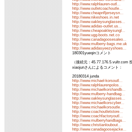
http://www.ralphlauren-outl...
http://www.outletcoachoutle...
http://www.cheapnfljerseysn...
http://www.nikeshoes.in.net
http://www.oakleysunglasses...
http://www.adidas-outlet.us...
http://www.cheapoakleysungl...
http://www.ugg-boots.net.co
http://www.canadagoosesaleo...
http://www.mulberry-bags.me.uk
http://www.adidasyeezyshoes...
180301yueqinコメント
（接続元：45.77.176.5.vultr.com
xiaojunさんによるコメント：
20180314 junda
http://www.michael-korsoutl...
http://www.ralphlaurenpolos...
http://www.michaelkorshandb...
http://www.mulberry-handbag...
http://www.oakleysunglasses...
http://www.michaelkorscyber...
http://www.michaelkorsoutle...
http://www.coachoutletstore...
http://www.coachfactoryoutl...
http://www.mulberryhandbags...
http://www.christianloubout...
http://www.canadagoosejacke...