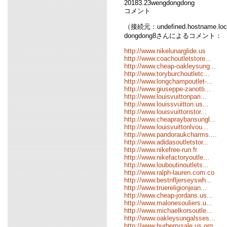
20183.23wengdongdong
コメント
（接続元：undefined.hostname.loc
dongdong8さんによるコメント：
http://www.nikelunarglide.us
http://www.coachoutletstore...
http://www.cheap-oakleysung...
http://www.toryburchoutletc...
http://www.longchampoutlet-...
http://www.giuseppe-zanotti...
http://www.louisvuittonpari...
http://www.louissvuitton.us...
http://www.louisvuittonstor...
http://www.cheapraybansungl...
http://www.louisvuittonlvou...
http://www.pandoraukcharms....
http://www.adidasoutletstor...
http://www.nikefree-run.fr
http://www.nikefactoryoutle...
http://www.louboutinoutlets...
http://www.ralph-lauren.com.co
http://www.bestnfljerseyswh...
http://www.truereligionjean...
http://www.cheap-jordans.us...
http://www.malonesouliers.u...
http://www.michaelkorsoutle...
http://www.oakleysungalsses...
http://www.burberrysale.us.org