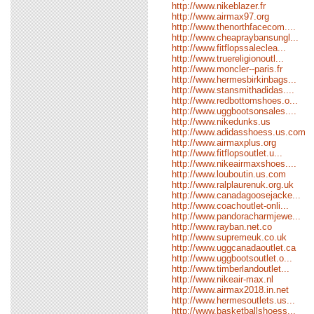
http://www.nikeblazer.fr
http://www.airmax97.org
http://www.thenorthfacecom....
http://www.cheapraybansungl...
http://www.fitflopssaleclea...
http://www.truereligionoutl...
http://www.moncler--paris.fr
http://www.hermesbirkinbags...
http://www.stansmithadidas....
http://www.redbottomshoes.o...
http://www.uggbootsonsales....
http://www.nikedunks.us
http://www.adidasshoess.us.com
http://www.airmaxplus.org
http://www.fitflopsoutlet.u...
http://www.nikeairmaxshoes....
http://www.louboutin.us.com
http://www.ralplaurenuk.org.uk
http://www.canadagoosejacke...
http://www.coachoutlet-onli...
http://www.pandoracharmjewe...
http://www.rayban.net.co
http://www.supremeuk.co.uk
http://www.uggcanadaoutlet.ca
http://www.uggbootsoutlet.o...
http://www.timberlandoutlet...
http://www.nikeair-max.nl
http://www.airmax2018.in.net
http://www.hermesoutlets.us...
http://www.basketballshoess...