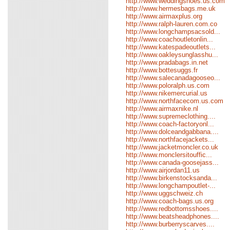
http://www.weddingshoes.us.com
http://www.hermesbags.me.uk
http://www.airmaxplus.org
http://www.ralph-lauren.com.co
http://www.longchampsacsold...
http://www.coachoutletonlin...
http://www.katespadeoutlets...
http://www.oakleysunglasshu...
http://www.pradabags.in.net
http://www.bottesuggs.fr
http://www.salecanadagooseo...
http://www.poloralph.us.com
http://www.nikemercurial.us
http://www.northfacecom.us.com
http://www.airmaxnike.nl
http://www.supremeclothing....
http://www.coach-factoryonl...
http://www.dolceandgabbana....
http://www.northfacejackets...
http://www.jacketmoncler.co.uk
http://www.monclersitouffic...
http://www.canada-goosejass...
http://www.airjordan11.us
http://www.birkenstocksanda...
http://www.longchampoutlet-...
http://www.uggschweiz.ch
http://www.coach-bags.us.org
http://www.redbottomsshoes....
http://www.beatsheadphones....
http://www.burberryscarves....