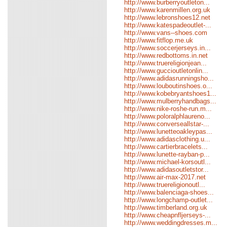
http://www.burberryoutleton...
http://www.karenmillen.org.uk
http://www.lebronshoes12.net
http://www.katespadeoutlet-...
http://www.vans--shoes.com
http://www.fitflop.me.uk
http://www.soccerjerseys.in...
http://www.redbottoms.in.net
http://www.truereligionjean...
http://www.guccioutletonlin...
http://www.adidasrunningsho...
http://www.louboutinshoes.o...
http://www.kobebryantshoes1...
http://www.mulberryhandbags...
http://www.nike-roshe-run.m...
http://www.poloralphlaureno...
http://www.converseallstar-...
http://www.lunetteoakleypas...
http://www.adidasclothing.u...
http://www.cartierbracelets...
http://www.lunette-rayban-p...
http://www.michael-korsoutl...
http://www.adidasoutletstor...
http://www.air-max-2017.net
http://www.truereligionoutl...
http://www.balenciaga-shoes...
http://www.longchamp-outlet...
http://www.timberland.org.uk
http://www.cheapnfljerseys-...
http://www.weddingdresses.m...