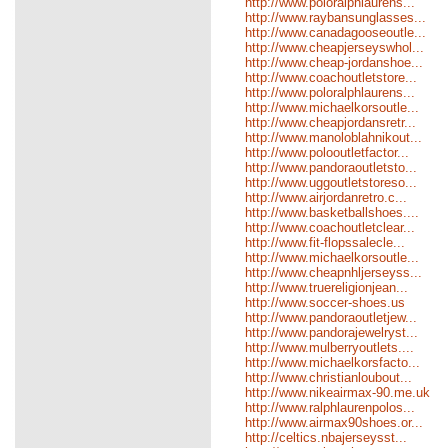
http://www.poloralphlaurens...
http://www.raybansunglasses...
http://www.canadagooseoutle...
http://www.cheapjerseyswhol...
http://www.cheap-jordanshoe...
http://www.coachoutletstore...
http://www.poloralphlaurens...
http://www.michaelkorsoutle...
http://www.cheapjordansretr...
http://www.manoloblahnikout...
http://www.polooutletfactor...
http://www.pandoraoutletsto...
http://www.uggoutletstoreso...
http://www.airjordanretro.c...
http://www.basketballshoes....
http://www.coachoutletclear...
http://www.fit-flopssalecle...
http://www.michaelkorsoutle...
http://www.cheapnhljerseyss...
http://www.truereligionjean...
http://www.soccer-shoes.us
http://www.pandoraoutletjew...
http://www.pandorajewelryst...
http://www.mulberryoutlets....
http://www.michaelkorsfacto...
http://www.christianloubout...
http://www.nikeairmax-90.me.uk
http://www.ralphlaurenpolos...
http://www.airmax90shoes.or...
http://celtics.nbajerseysst...