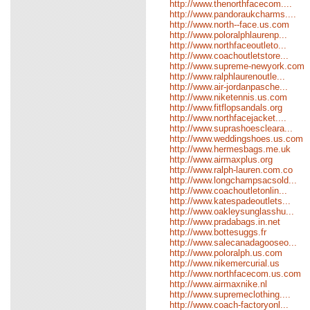
http://www.thenorthfacecom....
http://www.pandoraukcharms....
http://www.north--face.us.com
http://www.poloralphlaurenp...
http://www.northfaceoutleto...
http://www.coachoutletstore...
http://www.supreme-newyork.com
http://www.ralphlaurenoutle...
http://www.air-jordanpasche...
http://www.niketennis.us.com
http://www.fitflopsandals.org
http://www.northfacejacket....
http://www.suprashoescleara...
http://www.weddingshoes.us.com
http://www.hermesbags.me.uk
http://www.airmaxplus.org
http://www.ralph-lauren.com.co
http://www.longchampsacsold...
http://www.coachoutletonlin...
http://www.katespadeoutlets...
http://www.oakleysunglasshu...
http://www.pradabags.in.net
http://www.bottesuggs.fr
http://www.salecanadagooseo...
http://www.poloralph.us.com
http://www.nikemercurial.us
http://www.northfacecom.us.com
http://www.airmaxnike.nl
http://www.supremeclothing....
http://www.coach-factoryonl...