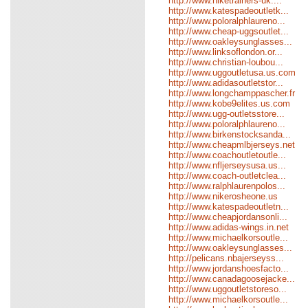
http://www.niketrainers-uk....
http://www.katespadeoutletk...
http://www.poloralphlaureno...
http://www.cheap-uggsoutlet...
http://www.oakleysunglasses...
http://www.linksoflondon.or...
http://www.christian-loubou...
http://www.uggoutletusa.us.com
http://www.adidasoutletstor...
http://www.longchamppascher.fr
http://www.kobe9elites.us.com
http://www.ugg-outletsstore...
http://www.poloralphlaureno...
http://www.birkenstocksanda...
http://www.cheapmlbjerseys.net
http://www.coachoutletoutle...
http://www.nfljerseysusa.us...
http://www.coach-outletclea...
http://www.ralphlaurenpolos...
http://www.nikerosheone.us
http://www.katespadeoutletn...
http://www.cheapjordansonli...
http://www.adidas-wings.in.net
http://www.michaelkorsoutle...
http://www.oakleysunglasses...
http://pelicans.nbajerseyss...
http://www.jordanshoesfacto...
http://www.canadagoosejacke...
http://www.uggoutletstoreso...
http://www.michaelkorsoutle...