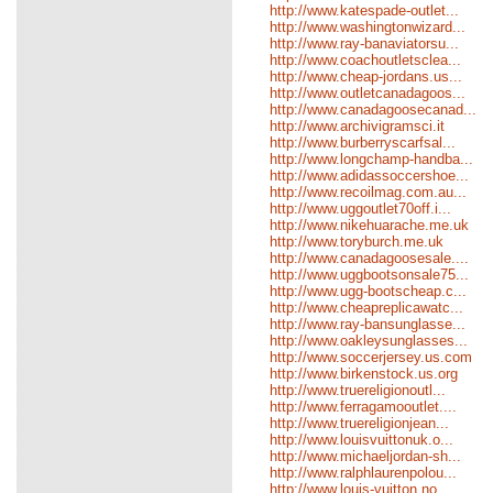
http://www.katespade-outlet...
http://www.washingtonwizard...
http://www.ray-banaviatorsu...
http://www.coachoutletsclea...
http://www.cheap-jordans.us...
http://www.outletcanadagoos...
http://www.canadagoosecanad...
http://www.archivigramsci.it
http://www.burberryscarfsal...
http://www.longchamp-handba...
http://www.adidassoccershoe...
http://www.recoilmag.com.au...
http://www.uggoutlet70off.i...
http://www.nikehuarache.me.uk
http://www.toryburch.me.uk
http://www.canadagoosesale....
http://www.uggbootsonsale75...
http://www.ugg-bootscheap.c...
http://www.cheapreplicawatc...
http://www.ray-bansunglasse...
http://www.oakleysunglasses...
http://www.soccerjersey.us.com
http://www.birkenstock.us.org
http://www.truereligionoutl...
http://www.ferragamooutlet....
http://www.truereligionjean...
http://www.louisvuittonuk.o...
http://www.michaeljordan-sh...
http://www.ralphlaurenpolou...
http://www.louis-vuitton.no...