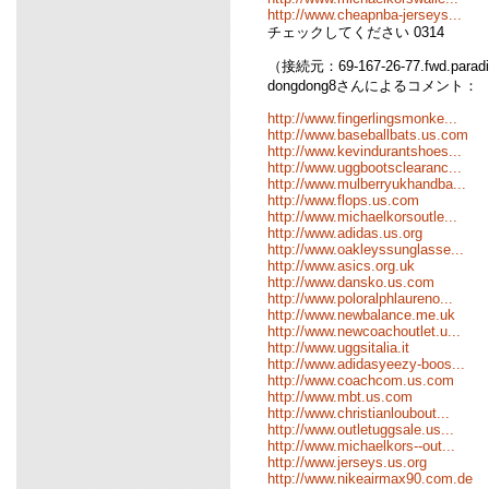
http://www.cheapnba-jerseys...
チェックしてください 0314
（接続元：69-167-26-77.fwd.parad
dongdong8さんによるコメント：
http://www.fingerlingsmonke...
http://www.baseballbats.us.com
http://www.kevindurantshoes...
http://www.uggbootsclearanc...
http://www.mulberryukhandba...
http://www.flops.us.com
http://www.michaelkorsoutle...
http://www.adidas.us.org
http://www.oakleyssunglasse...
http://www.asics.org.uk
http://www.dansko.us.com
http://www.poloralphlaureno...
http://www.newbalance.me.uk
http://www.newcoachoutlet.u...
http://www.uggsitalia.it
http://www.adidasyeezy-boos...
http://www.coachcom.us.com
http://www.mbt.us.com
http://www.christianloubout...
http://www.outletuggsale.us...
http://www.michaelkors--out...
http://www.jerseys.us.org
http://www.nikeairmax90.com.de