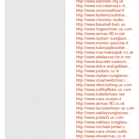
http://www.airjordan.org.uk
http://www.soccerjerseys.in...
http://www.onverseallstar.fr
http://www.burberryoutleton...
http://www.christian--loubo...
http://www.baseball-bats.us
http://www.hoganshoes.us.com
http://www.airmax-90.in.net
http://www.rayban--sunglass...
http://www.montre--pascher.fr
http://www.katespadeoutlet-...
http://www.macmakeupuk.co.uk
http://www.adidassoccer.in.net
http://www.bracelet-swarovs...
http://www.dolce-and-gabban...
http://www.jordans.co.nl
http://www.rayban-sunglasse...
http://www.stuartweitzman.i...
http://www.nikeclothing.us.com
http://www.softballbats.us.com
http://www.kobe9shoes.net
http://www.vans-scarpe.it
http://www.airmax-90.co.uk
http://www.lacosteshoes.us.com
http://www.oakleysunglasses...
http://www.jordan5.us.com
http://www.oakleys-sunglass...
http://www.michael-jordan.c...
http://www.vans-shoes-outle...
http://www.nikeairmax.co.nl