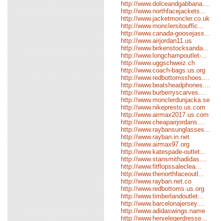
http://www.dolceandgabbana....
http://www.northfacejackets...
http://www.jacketmoncler.co.uk
http://www.monclersitouffic...
http://www.canada-goosejass...
http://www.airjordan11.us
http://www.birkenstocksanda...
http://www.longchampoutlet-...
http://www.uggschweiz.ch
http://www.coach-bags.us.org
http://www.redbottomsshoes....
http://www.beatsheadphones....
http://www.burberryscarves....
http://www.monclerdunjacka.se
http://www.nikepresto.us.com
http://www.airmax2017.us.com
http://www.cheapairjordans....
http://www.raybansunglasses...
http://www.rayban.in.net
http://www.airmax97.org
http://www.katespade-outlet...
http://www.stansmithadidas....
http://www.fitflopssaleclea...
http://www.thenorthfaceoutl...
http://www.rayban.net.co
http://www.redbottoms.us.org
http://www.timberlandoutlet...
http://www.barcelonajersey....
http://www.adidaswings.name
http://www.hervelegerdresse...