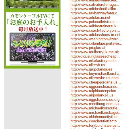
http://www.adidasoutletclea...
http://www.salvatoreferraga...
http://www.adidasfootballbo...
http://www.raybanwayfarer.c...
http://www.adidas.in.net
http://www.polooutletstores...
http://www.adidastrainersuk...
http://www.coach-factoryonl...
http://www.adidasshoes.in.net
http://www.washingtonwizard...
http://www.columbiasportswe...
http://www.proglas.at
http://www.mulberryuk.me.uk
http://dior.sunglassescheap...
http://www.nikefactoryoutle...
http://www.nikesb.us
http://www.grupolanda.es
http://www.buymichaelkorsha...
http://www.nikeroshe.us.com
http://www.cheap-jordans.us...
http://www.uggsonclearance....
http://www.ralphlaurenpoloo...
http://www.airjordan-14.us
http://www.uggslippers.us.org
http://www.recoilmag.com.au...
http://www.michaelkorsoutle...
http://www.michaelkorsbagsu...
http://www.oklahomacitythun...
http://www.coachoutletfacto...
http://www.toryburchsale.us...