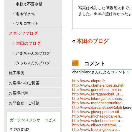
・水替え不要水槽
写真は検討した伊藤竜太君で
・雨水保水式
ました。全国の壁は高かったよ
・ソルコマット
スタッフブログ
«
本田のブログ
・本田のブログ
・いまちゃんのブログ
コメント
・みっちゃんのブログ
chenlixiangさんによるコメント：
施工事例
http://www.alupro.fr
お客様へのご提案
http://www.clarks-shoes.in.net
http://www.guccishoes.net.co
お客様の声
http://www.ferragamobelt.us...
http://www.lebronjamesshoes...
お問合せ・ご相談
http://www.manchesterunited...
http://www.dardanet.se/Ralph
laure
http://www.giuseppe-zanotti...
http://www.michaeljordan-sh...
ガーデンスタジオ コピス
http://www.valentinoshoes-o...
http://www.nikeoutletstore....
http://www.truereligionsale...
〒739-0142