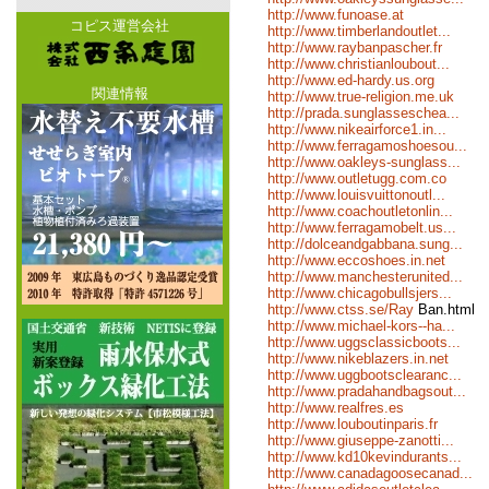
http://www.funoase.at
コピス運営会社
http://www.timberlandoutlet...
http://www.raybanpascher.fr
http://www.christianloubout...
http://www.ed-hardy.us.org
関連情報
http://www.true-religion.me.uk
http://prada.sunglasseschea...
http://www.nikeairforce1.in...
http://www.ferragamoshoesou...
http://www.oakleys-sunglass...
http://www.outletugg.com.co
http://www.louisvuittonoutl...
http://www.coachoutletonlin...
http://www.ferragamobelt.us...
http://dolceandgabbana.sung...
http://www.eccoshoes.in.net
http://www.manchesterunited...
http://www.chicagobullsjers...
http://www.ctss.se/Ray
Ban.html
http://www.michael-kors--ha...
http://www.uggsclassicboots...
http://www.nikeblazers.in.net
http://www.uggbootsclearanc...
http://www.pradahandbagsout...
http://www.realfres.es
http://www.louboutinparis.fr
http://www.giuseppe-zanotti...
http://www.kd10kevindurants...
http://www.canadagoosecanad...