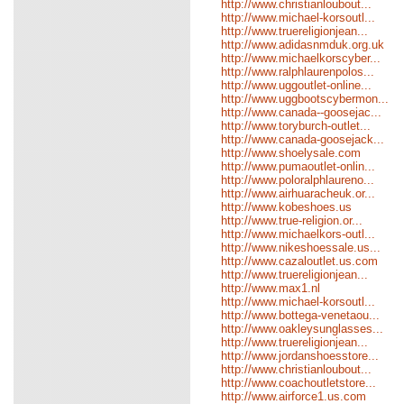
http://www.christianloubout...
http://www.michael-korsoutl...
http://www.truereligionjean...
http://www.adidasnmduk.org.uk
http://www.michaelkorscyber...
http://www.ralphlaurenpolos...
http://www.uggoutlet-online...
http://www.uggbootscybermon...
http://www.canada--goosejac...
http://www.toryburch-outlet...
http://www.canada-goosejack...
http://www.shoelysale.com
http://www.pumaoutlet-onlin...
http://www.poloralphlaureno...
http://www.airhuaracheuk.or...
http://www.kobeshoes.us
http://www.true-religion.or...
http://www.michaelkors-outl...
http://www.nikeshoessale.us...
http://www.cazaloutlet.us.com
http://www.truereligionjean...
http://www.max1.nl
http://www.michael-korsoutl...
http://www.bottega-venetaou...
http://www.oakleysunglasses...
http://www.truereligionjean...
http://www.jordanshoesstore...
http://www.christianloubout...
http://www.coachoutletstore...
http://www.airforce1.us.com