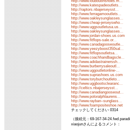
http://www.louboutinshoes.m...
http://www.katespadeoutlets...
http://raptors.nbajerseysst...
http://www.ferragamooutlets...
http://www.oakleysunglasses...
http://www.cheap-jerseyswho...
http://www.uggsoutletusa.us...
http://www.oakleysunglasses...
http://www.jordan-shoes.us.com
http://www.fitflops-sale.or...
http://www.canadagooseoutle...
http://www.yeezyboost350sal...
http://www.fitflopsoutletsa...
http://www.coachhandbagscle...
http://www.adidastrainerssh...
http://www.burberrysaleoutl...
http://www.uggoutletonline-...
http://www.suprashoes.us.com
http://www.toryburchoutleto...
http://www.uggbootsclearanc...
http://celtics.nbajerseysst...
http://www.canadiangooseout...
http://www.poloralphlaurens...
http://www.rayban--sunglass...
http://www.foampositeshoe.net
チェックしてください 0314
（接続元：69-167-34-24.fwd.parad
xiaojunさんによるコメント：