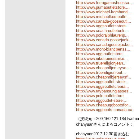
http://www.ferragamoshoessa...
http://www.pumaoutletstore....
http://www.michael-korshand...
http://www.michaelkorsoutle...
http://www.canada-gooseoutl...
http://www.uggsoutletsstore...
http://www.coach-outletonli...
http://www.poloralphlaurenp...
http://www.canada-goosejack...
http://www.canadagoosejacke...
http://www.mont-blancpenss....
http://www.ugg-outletstore....
http://www.niketrainersnike...
http://www.truereligionjean...
http://www.cheapnfljerseysc...
http://www.truereligion-out...
http://www.cheapmlbjerseysf...
http://www.uggsoutlet-store...
http://www.uggsoutletcleara...
http://www.raybansunglasses...
http://www.polo-outletstore...
http://www.uggoutlet-store....
http://www.cheapuggbootsfor...
http://www.uggboots-canada.ca
（接続元：209-160-121-184.fwd.pa
chanyuanさんによるコメント：
chanyuan2017.12.30書き込む