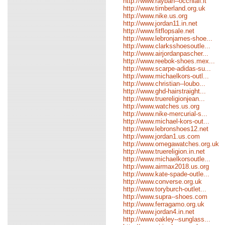
http://www.rayban--occhiali.it
http://www.timberland.org.uk
http://www.nike.us.org
http://www.jordan11.in.net
http://www.fitflopsale.net
http://www.lebronjames-shoe...
http://www.clarksshoesoutle...
http://www.airjordanpascher...
http://www.reebok-shoes.mex...
http://www.scarpe-adidas-su...
http://www.michaelkors-outl...
http://www.christian--loubo...
http://www.ghd-hairstraight...
http://www.truereligionjean...
http://www.watches.us.org
http://www.nike-mercurial-s...
http://www.michael-kors-out...
http://www.lebronshoes12.net
http://www.jordan1.us.com
http://www.omegawatches.org.uk
http://www.truereligion.in.net
http://www.michaelkorsoutle...
http://www.airmax2018.us.org
http://www.kate-spade-outle...
http://www.converse.org.uk
http://www.toryburch-outlet...
http://www.supra--shoes.com
http://www.ferragamo.org.uk
http://www.jordan4.in.net
http://www.oakley--sunglass...