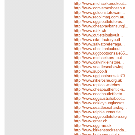
http://www.michaelkorsukout...
http://www.converseshoesout...
http://www.goldenstatewarri...
http://www.recoilmag.com.au...
http://www.uggsoutletstores...
http://www.cheapraybansungl...
http://www.rdsk.ch
http://www.outletslouisvuit...
http://www.nike-factoryoutl...
http://www.salvatoreferraga...
http://www.christianloubout...
http://www.uggbootsonsale65...
http://www.michaelkors--out...
http://www.calvinkleinstore...
http://www.seattleseahawksj...
http://www.supop.fr
http://www.uggbootsonsale70...
http://www.nikeroshe.org.uk
http://www.replica-watches....
http://www.cheapauthentic-n...
http://www.coachoutletfacto...
http://www.uggaustraliaboot...
http://www.oakleysunglasses...
http://www.seattleseahawksj...
http://www.ralphlaurenoutle...
http://www.uggsoutletstore.org
http://www.grnet.ch
http://www.ugg.me.uk
http://www.birkenstocksanda...
http://www.burberryoutlet-c...