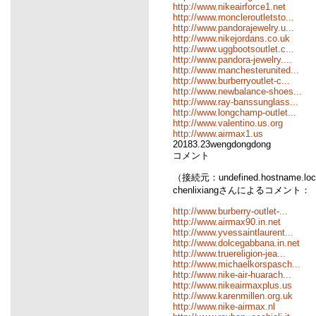
http://www.nikeairforce1.net
http://www.moncleroutletsto...
http://www.pandorajewelry.u...
http://www.nikejordans.co.uk
http://www.uggbootsoutlet.c...
http://www.pandora-jewelry....
http://www.manchesterunited...
http://www.burberryoutlet-c...
http://www.newbalance-shoes...
http://www.ray-banssunglass...
http://www.longchamp-outlet...
http://www.valentino.us.org
http://www.airmax1.us
20183.23wengdongdong
コメント
（接続元：undefined.hostname.loc
chenlixiangさんによるコメント：
http://www.burberry-outlet-...
http://www.airmax90.in.net
http://www.yvessaintlaurent...
http://www.dolcegabbana.in.net
http://www.truereligion-jea...
http://www.michaelkorspasch...
http://www.nike-air-huarach...
http://www.nikeairmaxplus.us
http://www.karenmillen.org.uk
http://www.nike-airmax.nl