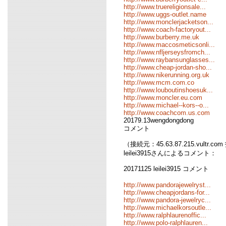
http://www.truereligionsale...
http://www.uggs-outlet.name
http://www.monclerjacketson...
http://www.coach-factoryout...
http://www.burberry.me.uk
http://www.maccosmeticsonli...
http://www.nfljerseysfromch...
http://www.raybansunglasses...
http://www.cheap-jordan-sho...
http://www.nikerunning.org.uk
http://www.mcm.com.co
http://www.louboutinshoesuk...
http://www.moncler.eu.com
http://www.michael--kors--o...
http://www.coachcom.us.com
20179.13wengdongdong
コメント
（接続元：45.63.87.215.vultr.co
leilei3915さんによるコメント：
20171125 leilei3915 コメント
http://www.pandorajewelryst...
http://www.cheapjordans-for...
http://www.pandora-jewelryc...
http://www.michaelkorsoutle...
http://www.ralphlaurenoffic...
http://www.polo-ralphlauren...