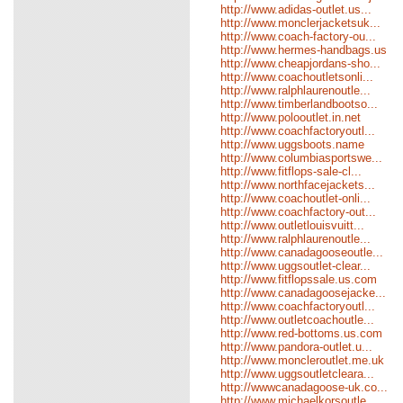
http://www.adidas-outlet.us...
http://www.monclerjacketsuk...
http://www.coach-factory-ou...
http://www.hermes-handbags.us
http://www.cheapjordans-sho...
http://www.coachoutletsonli...
http://www.ralphlaurenoutle...
http://www.timberlandbootso...
http://www.polooutlet.in.net
http://www.coachfactoryoutl...
http://www.uggsboots.name
http://www.columbiasportswe...
http://www.fitflops-sale-cl...
http://www.northfacejackets...
http://www.coachoutlet-onli...
http://www.coachfactory-out...
http://www.outletlouisvuitt...
http://www.ralphlaurenoutle...
http://www.canadagooseoutle...
http://www.uggsoutlet-clear...
http://www.fitflopssale.us.com
http://www.canadagoosejacke...
http://www.coachfactoryoutl...
http://www.outletcoachoutle...
http://www.red-bottoms.us.com
http://www.pandora-outlet.u...
http://www.moncleroutlet.me.uk
http://www.uggsoutletcleara...
http://wwwcanadagoose-uk.co...
http://www.michaelkorsoutle...