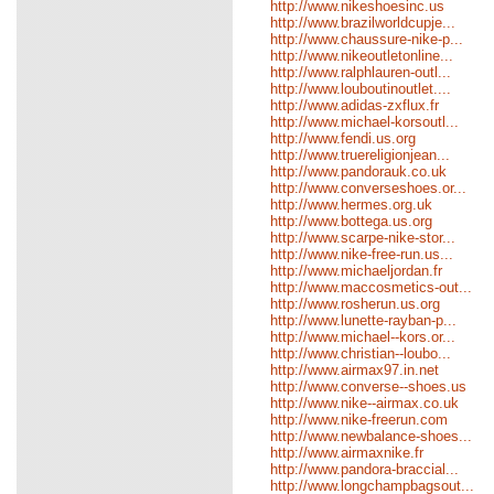
http://www.nikeshoesinc.us
http://www.brazilworldcupje...
http://www.chaussure-nike-p...
http://www.nikeoutletonline...
http://www.ralphlauren-outl...
http://www.louboutinoutlet....
http://www.adidas-zxflux.fr
http://www.michael-korsoutl...
http://www.fendi.us.org
http://www.truereligionjean...
http://www.pandorauk.co.uk
http://www.converseshoes.or...
http://www.hermes.org.uk
http://www.bottega.us.org
http://www.scarpe-nike-stor...
http://www.nike-free-run.us...
http://www.michaeljordan.fr
http://www.maccosmetics-out...
http://www.rosherun.us.org
http://www.lunette-rayban-p...
http://www.michael--kors.or...
http://www.christian--loubo...
http://www.airmax97.in.net
http://www.converse--shoes.us
http://www.nike--airmax.co.uk
http://www.nike-freerun.com
http://www.newbalance-shoes...
http://www.airmaxnike.fr
http://www.pandora-braccial...
http://www.longchampbagsout...