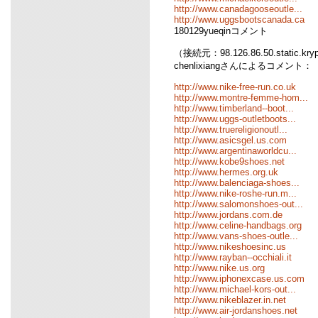
http://www.canadagooseoutle...
http://www.uggsbootscanada.ca
180129yueqinコメント
（接続元：98.126.86.50.static.kr
chenlixiangさんによるコメント：
http://www.nike-free-run.co.uk
http://www.montre-femme-hom...
http://www.timberland--boot...
http://www.uggs-outletboots...
http://www.truereligionoutl...
http://www.asicsgel.us.com
http://www.argentinaworldcu...
http://www.kobe9shoes.net
http://www.hermes.org.uk
http://www.balenciaga-shoes...
http://www.nike-roshe-run.m...
http://www.salomonshoes-out...
http://www.jordans.com.de
http://www.celine-handbags.org
http://www.vans-shoes-outle...
http://www.nikeshoesinc.us
http://www.rayban--occhiali.it
http://www.nike.us.org
http://www.iphonexcase.us.com
http://www.michael-kors-out...
http://www.nikeblazer.in.net
http://www.air-jordanshoes.net