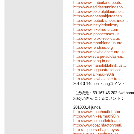
http://www.timberland-boots...
http://www.adidasrunningsho...
http://www.poloralphlaureno...
http://www.cheapairjordansh...
http://www.reebok-shoes.mex...
http://www.instylerionicsty...
http://www.nikefree-5.com
http://www.iphonecases.us
http://www.rolex--replica.us
http://www.montblanc.us.org
http://www.fendi.us.org
http://www.newbalance.org.uk
http://www.scarpe-adidas-su...
http://www.bcbg.in.net
http://www.manoloblahnik.us...
http://www.uggaustraliaboot...
http://www.air-max-90.fr
http://www.newbalance-train...
2018.3.14chenlixiangコメント
（接続元：69-167-43-202.fwd.para
xiaojunさんによるコメント：
20180314 junda
http://www.coachoutlet-stor...
http://www.nikeairmax90.nl
http://www.polooutletcleara...
http://www.coachfactoryoutl...
http://clippers.nbajerseyss...