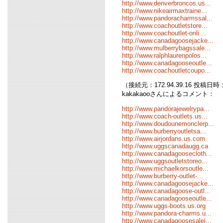
http://www.denverbroncos.us...
http://www.nikeairmaxtraine...
http://www.pandoracharmssal...
http://www.coachoutletstore...
http://www.coachoutlet-onli...
http://www.canadagoosejacke...
http://www.mulberrybagssale...
http://www.ralphlaurenpolos...
http://www.canadagooseoutle...
http://www.coachoutletcoupo...
（接続元：172.94.39.16 投稿日時：12
kakakaooさんによるコメント：
http://www.pandorajewelrypa...
http://www.coach-outlets.us...
http://www.doudounemonclerp...
http://www.burberryoutletsa...
http://www.airjordans.us.com
http://www.uggscanadaugg.ca
http://www.canadagoosecloth...
http://www.uggsoutletstoreo...
http://www.michaelkorsoutle...
http://www.burberry-outlet-...
http://www.canadagoosejacke...
http://www.canadagoose-outl...
http://www.canadagooseoutle...
http://www.uggs-boots.us.org
http://www.pandora-charms.u...
http://www.canadagoosesalej...