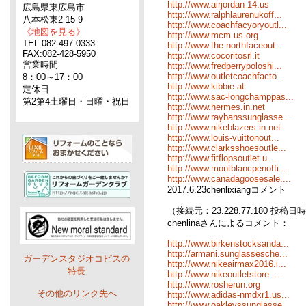
http://www.airjordan-14.us
広島県東広島市
http://www.ralphlaurenukoff...
八本松東2-15-9
http://www.coachfacyoryoutl...
《地図を見る》
http://www.mcm.us.org
TEL:082-497-0333
http://www.the-northfaceout...
FAX:082-428-5950
http://www.cocoritosrl.it
営業時間
http://www.fredperrypoloshi...
http://www.outletcoachfacto...
8：00～17：00
http://www.kibbie.at
定休日
http://www.sac-longchamppas...
第2第4土曜日・日曜・祝日
http://www.hermes.in.net
http://www.raybanssunglasse...
http://www.nikeblazers.in.net
http://www.louis-vuittonout...
http://www.clarksshoesoutle...
http://www.fitflopsoutlet.u...
http://www.montblancpenoffi...
http://www.canadagoosesale....
2017.6.23chenlixiangコメント
（接続元：23.228.77.180 投稿日時：0
chenlinaさんによるコメント：
http://www.birkenstocksanda...
http://armani.sunglassesche...
ガーデンスタジオコピスの
http://www.nikeairmax2016.i...
特長
http://www.nikeoutletstore....
http://www.rosherun.org
その他のリンク先へ
http://www.adidas-nmdxr1.us...
http://www.oakleyssunglasse...