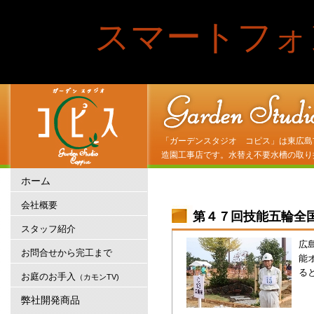
スマートフォ
「ガーデンスタジオ コピス」は東広島
造園工事店です。水替え不要水槽の取り
ホーム
会社概要
第４７回技能五輪全
スタッフ紹介
広
お問合せから完工まで
能
る
お庭のお手入
（カモンTV)
弊社開発商品