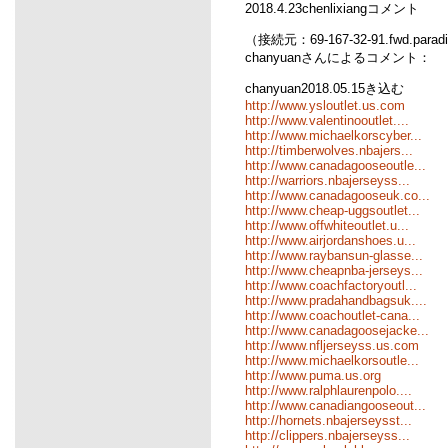
2018.4.23chenlixiangコメント
（接続元：69-167-32-91.fwd.parad
chanyuanさんによるコメント：
chanyuan2018.05.15き込む
http://www.ysloutlet.us.com
http://www.valentinooutlet....
http://www.michaelkorscyber...
http://timberwolves.nbajers...
http://www.canadagooseoutle...
http://warriors.nbajerseyss...
http://www.canadagooseuk.co...
http://www.cheap-uggsoutlet...
http://www.offwhiteoutlet.u...
http://www.airjordanshoes.u...
http://www.raybansun-glasse...
http://www.cheapnba-jerseys...
http://www.coachfactoryoutl...
http://www.pradahandbagsuk....
http://www.coachoutlet-cana...
http://www.canadagoosejacke...
http://www.nfljerseyss.us.com
http://www.michaelkorsoutle...
http://www.puma.us.org
http://www.ralphlaurenpolo....
http://www.canadiangooseout...
http://hornets.nbajerseysst...
http://clippers.nbajerseyss...