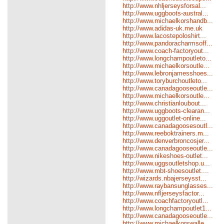
http://www.nhljerseysforsal...
http://www.uggboots-austral...
http://www.michaelkorshandb...
http://www.adidas-uk.me.uk
http://www.lacostepoloshirt...
http://www.pandoracharmsoff...
http://www.coach-factoryout...
http://www.longchampoutleto...
http://www.michaelkorsoutle...
http://www.lebronjamesshoes...
http://www.toryburchoutleto...
http://www.canadagooseoutle...
http://www.michaelkorsoutle...
http://www.christianloubout...
http://www.uggboots-clearan...
http://www.uggoutlet-online...
http://www.canadagoosesoutl...
http://www.reeboktrainers.m...
http://www.denverbroncosjer...
http://www.canadagooseoutle...
http://www.nikeshoes-outlet...
http://www.uggsoutletshop.u...
http://www.mbt-shoesoutlet....
http://wizards.nbajerseysst...
http://www.raybansunglasses...
http://www.nfljerseysfactor...
http://www.coachfactoryoutl...
http://www.longchampoutlet1...
http://www.canadagooseoutle...
http://www.michaelkorswalle...