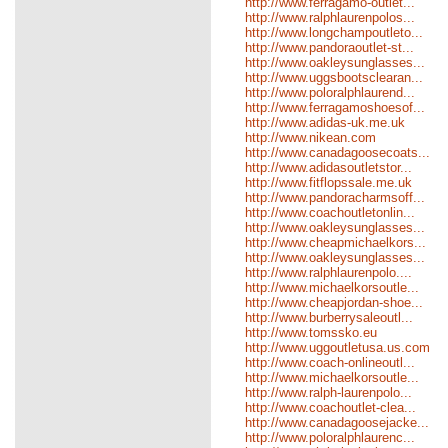
http://www.ferragamo-outlet...
http://www.ralphlaurenpolos...
http://www.longchampoutleto...
http://www.pandoraoutlet-st...
http://www.oakleysunglasses...
http://www.uggsbootsclearan...
http://www.poloralphlaurend...
http://www.ferragamoshoesof...
http://www.adidas-uk.me.uk
http://www.nikean.com
http://www.canadagoosecoats...
http://www.adidasoutletstor...
http://www.fitflopssale.me.uk
http://www.pandoracharmsoff...
http://www.coachoutletonlin...
http://www.oakleysunglasses...
http://www.cheapmichaelkors...
http://www.oakleysunglasses...
http://www.ralphlaurenpolo....
http://www.michaelkorsoutle...
http://www.cheapjordan-shoe...
http://www.burberrysaleoutl...
http://www.tomssko.eu
http://www.uggoutletusa.us.com
http://www.coach-onlineoutl...
http://www.michaelkorsoutle...
http://www.ralph-laurenpolo...
http://www.coachoutlet-clea...
http://www.canadagoosejacke...
http://www.poloralphlaurenc...