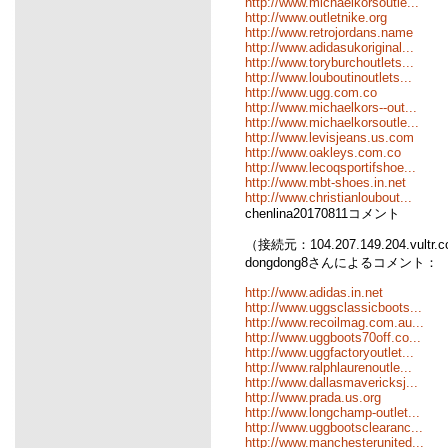
http://www.michaelkorsoutle...
http://www.outletnike.org
http://www.retrojordans.name
http://www.adidasukoriginal...
http://www.toryburchoutlets...
http://www.louboutinoutlets...
http://www.ugg.com.co
http://www.michaelkors--out...
http://www.michaelkorsoutle...
http://www.levisjeans.us.com
http://www.oakleys.com.co
http://www.lecoqsportifshoe...
http://www.mbt-shoes.in.net
http://www.christianloubout...
chenlina20170811コメント
（接続元：104.207.149.204.vultr
dongdong8さんによるコメント：
http://www.adidas.in.net
http://www.uggsclassicboots...
http://www.recoilmag.com.au...
http://www.uggboots70off.co...
http://www.uggfactoryoutlet...
http://www.ralphlaurenoutle...
http://www.dallasmavericksj...
http://www.prada.us.org
http://www.longchamp-outlet...
http://www.uggbootsclearanc...
http://www.manchesterunited...