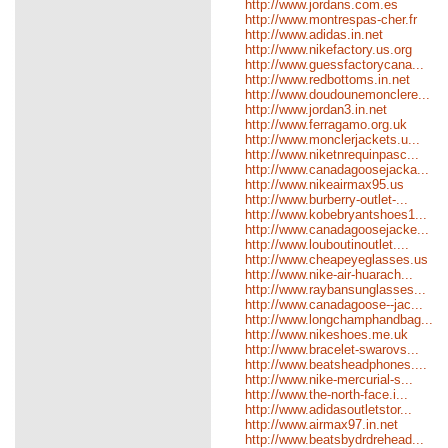
http://www.jordans.com.es
http://www.montrespas-cher.fr
http://www.adidas.in.net
http://www.nikefactory.us.org
http://www.guessfactorycana...
http://www.redbottoms.in.net
http://www.doudounemonclere...
http://www.jordan3.in.net
http://www.ferragamo.org.uk
http://www.monclerjackets.u...
http://www.niketnrequinpasc...
http://www.canadagoosejacka...
http://www.nikeairmax95.us
http://www.burberry-outlet-...
http://www.kobebryantshoes1...
http://www.canadagoosejacke...
http://www.louboutinoutlet....
http://www.cheapeyeglasses.us
http://www.nike-air-huarach...
http://www.raybansunglasses...
http://www.canadagoose--jac...
http://www.longchamphandbag...
http://www.nikeshoes.me.uk
http://www.bracelet-swarovs...
http://www.beatsheadphones....
http://www.nike-mercurial-s...
http://www.the-north-face.i...
http://www.adidasoutletstor...
http://www.airmax97.in.net
http://www.beatsbydrdrehead...