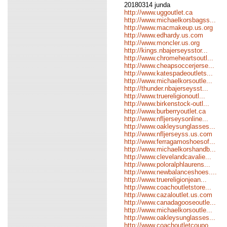
20180314 junda
http://www.uggoutlet.ca
http://www.michaelkorsbagss...
http://www.macmakeup.us.org
http://www.edhardy.us.com
http://www.moncler.us.org
http://kings.nbajerseysstor...
http://www.chromeheartsoutl...
http://www.cheapsoccerjerse...
http://www.katespadeoutlets...
http://www.michaelkorsoutle...
http://thunder.nbajerseysst...
http://www.truereligionoutl...
http://www.birkenstock-outl...
http://www.burberryoutlet.ca
http://www.nfljerseysonline...
http://www.oakleysunglasses...
http://www.nfljerseyss.us.com
http://www.ferragamoshoesof...
http://www.michaelkorshandb...
http://www.clevelandcavalie...
http://www.poloralphlaurens...
http://www.newbalanceshoes....
http://www.truereligionjean...
http://www.coachoutletstore...
http://www.cazaloutlet.us.com
http://www.canadagooseoutle...
http://www.michaelkorsoutle...
http://www.oakleysunglasses...
http://www.coachoutletcoupo...