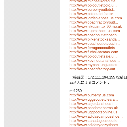
http://www.michaelkorsoutle...
http://www.polooutletpolo.u...
http://www.burberryoutletst...
http://www.polooutletfactor...
http://www.jordan-shoes.us.com
http://www.coachfactoryoutl...
http://www.nikeairmax-90.me.uk
http://www.suprashoes.us.com
http://www.coachoutletcoach...
http://www.birkenstocksanda...
http://www.coachoutletcoach...
http://www.ferragamooutlets...
http://www.futbol-baratas.com
http://www.polooutletsale.u...
http://www.kevindurantshoes...
http://www.raybansunglasses...
http://www.coachfactory-out...
（接続元：172.111.194.155 投稿日時
aaさんによるコメント：
mt1230
http://www.burberry.us.com
http://www.uggsoutletcleara...
http://www.airjordanshoes.i...
http://www.pandoracharms-uk...
http://www.uggbootsonline.us
http://www.adidascampusshoe...
http://www.canadagooseoutle...
http://www.adidasyeezyshoes...