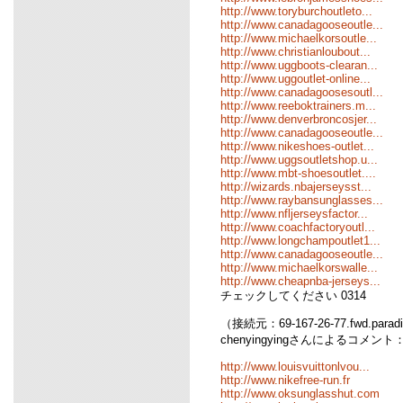
http://www.toryburchoutleto...
http://www.canadagooseoutle...
http://www.michaelkorsoutle...
http://www.christianloubout...
http://www.uggboots-clearan...
http://www.uggoutlet-online...
http://www.canadagoosesoutl...
http://www.reeboktrainers.m...
http://www.denverbroncosjer...
http://www.canadagooseoutle...
http://www.nikeshoes-outlet...
http://www.uggsoutletshop.u...
http://www.mbt-shoesoutlet....
http://wizards.nbajerseysst...
http://www.raybansunglasses...
http://www.nfljerseysfactor...
http://www.coachfactoryoutl...
http://www.longchampoutlet1...
http://www.canadagooseoutle...
http://www.michaelkorswalle...
http://www.cheapnba-jerseys...
チェックしてください 0314
（接続元：69-167-26-77.fwd.parad
chenyingyingさんによるコメント
http://www.louisvuittonlvou...
http://www.nikefree-run.fr
http://www.oksunglasshut.com