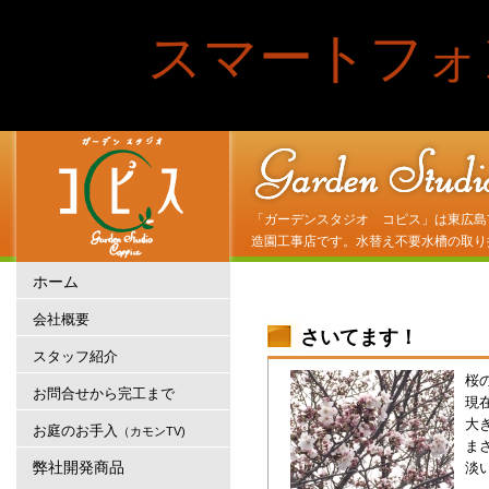
スマートフォ
「ガーデンスタジオ コピス」は東広島
造園工事店です。水替え不要水槽の取り
ホーム
会社概要
さいてます！
スタッフ紹介
桜
お問合せから完工まで
現
大
お庭のお手入
（カモンTV)
ま
弊社開発商品
淡