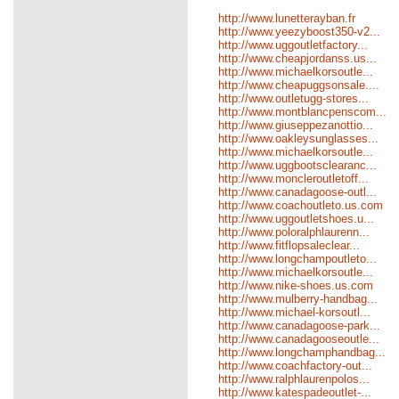
http://www.lunetterayban.fr
http://www.yeezyboost350-v2...
http://www.uggoutletfactory...
http://www.cheapjordanss.us...
http://www.michaelkorsoutle...
http://www.cheapuggsonsale....
http://www.outletugg-stores...
http://www.montblancpenscom...
http://www.giuseppezanottio...
http://www.oakleysunglasses...
http://www.michaelkorsoutle...
http://www.uggbootsclearanc...
http://www.moncleroutletoff...
http://www.canadagoose-outl...
http://www.coachoutleto.us.com
http://www.uggoutletshoes.u...
http://www.poloralphlaurenn...
http://www.fitflopsaleclear...
http://www.longchampoutleto...
http://www.michaelkorsoutle...
http://www.nike-shoes.us.com
http://www.mulberry-handbag...
http://www.michael-korsoutl...
http://www.canadagoose-park...
http://www.canadagooseoutle...
http://www.longchamphandbag...
http://www.coachfactory-out...
http://www.ralphlaurenpolos...
http://www.katespadeoutlet-...