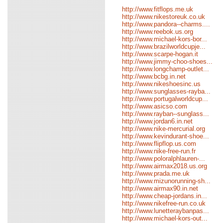
http://www.fitflops.me.uk
http://www.nikestoreuk.co.uk
http://www.pandora--charms....
http://www.reebok.us.org
http://www.michael-kors-bor...
http://www.brazilworldcupje...
http://www.scarpe-hogan.it
http://www.jimmy-choo-shoes...
http://www.longchamp-outlet...
http://www.bcbg.in.net
http://www.nikeshoesinc.us
http://www.sunglasses-rayba...
http://www.portugalworldcup...
http://www.asicso.com
http://www.rayban--sunglass...
http://www.jordan6.in.net
http://www.nike-mercurial.org
http://www.kevindurant-shoe...
http://www.flipflop.us.com
http://www.nike-free-run.fr
http://www.poloralphlauren-...
http://www.airmax2018.us.org
http://www.prada.me.uk
http://www.mizunorunning-sh...
http://www.airmax90.in.net
http://www.cheap-jordans.in...
http://www.nikefree-run.co.uk
http://www.lunetteraybanpas...
http://www.michael-kors-out...