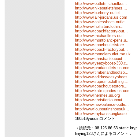
http://www.outletmichaelkor...
http://www.nikeoutletshoes....
http://www.burberry-outlet....
http://www.air-jordans.us.com
http://www.asicsshoes-outle...
http://www.hollisterclothin...
http://www.coachfactory-out...
http://www.michaelkors-outl...
http://www.montblanc-pens.u...
http://www.coachoutletstore...
http://www.coach-factoryout...
http://www.moncleroutlet.me.uk
http://www.christianloubout...
http://www.yeezyboost-350.c...
http://www.pradaoutlets.us.com
http://www.timberlandbootso...
http://www.adidasyeezyshoes...
http://www.supremeclothing....
http://www.coachoutletstore...
http://www.kate-spades.us.com
http://www.hermes.us.org
http://www.christianloubout...
http://www.newbalance-outle...
http://www.louboutinshoesuk...
http://www.raybanssunglasse...
180519yueqinコメント
（接続元：98.126.86.53.static.kr
linying123さんによるコメント：