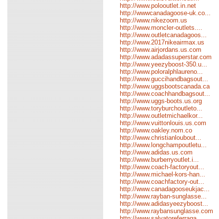
http://www.polooutlet.in.net
http://wwwcanadagoose-uk.co...
http://www.nikezoom.us
http://www.moncler-outlets....
http://www.outletcanadagoos...
http://www.2017nikeairmax.us
http://www.airjordans.us.com
http://www.adadassuperstar.com
http://www.yeezyboost-350.u...
http://www.poloralphlaureno...
http://www.guccihandbagsout...
http://www.uggsbootscanada.ca
http://www.coachhandbagsout...
http://www.uggs-boots.us.org
http://www.toryburchoutleto...
http://www.outletmichaelkor...
http://www.vuittonlouis.us.com
http://www.oakley.nom.co
http://www.christianloubout...
http://www.longchampoutletu...
http://www.adidas.us.com
http://www.burberryoutlet.i...
http://www.coach-factoryout...
http://www.michael-kors-han...
http://www.coachfactory-out...
http://www.canadagooseukjac...
http://www.rayban-sunglasse...
http://www.adidasyeezyboost...
http://www.raybansunglasse.com
http://www.salvatoreferraga...