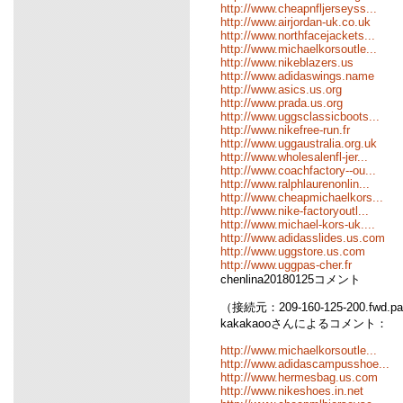
http://www.cheapnfljerseyss...
http://www.airjordan-uk.co.uk
http://www.northfacejackets...
http://www.michaelkorsoutle...
http://www.nikeblazers.us
http://www.adidaswings.name
http://www.asics.us.org
http://www.prada.us.org
http://www.uggsclassicboots...
http://www.nikefree-run.fr
http://www.uggaustralia.org.uk
http://www.wholesalenfl-jer...
http://www.coachfactory--ou...
http://www.ralphlaurenonlin...
http://www.cheapmichaelkors...
http://www.nike-factoryoutl...
http://www.michael-kors-uk....
http://www.adidasslides.us.com
http://www.uggstore.us.com
http://www.uggpas-cher.fr
chenlina20180125コメント
（接続元：209-160-125-200.fwd.pa
kakakaooさんによるコメント：
http://www.michaelkorsoutle...
http://www.adidascampusshoe...
http://www.hermesbag.us.com
http://www.nikeshoes.in.net