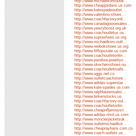
http://www.michaelkorsoutle...
http://www.cheapjordans.us.com
http://www.katespadeoutlet....
http://www.valentino-shoes....
http://www.coachfactoryonli...
http://www.canadagoosesaleo...
http://www.yeezyboost.org.uk
http://www.coachoutletus.us...
http://www.suprashoes.us.org
http://www.michaelkors-outl...
http://www.reebokshoes.us.org
http://www.fitflopssale.us.com
http://www.coachoutletonlin...
http://www.pandora-jewelryo...
http://www.skechersshoes-ou...
http://www.coachoutletmalls...
http://www.uggs.net.co
http://www.outletcoachstore...
http://www.adidas-superstar...
http://www.kate-spades.us.com
http://www.ralphlaurensalec...
http://www.birkenstocks.us
http://www.coachfactory-out...
http://www.coachoutletonlin...
http://www.cheapnfljerseysn...
http://www.adidas-nmd.us.com
http://www.monclerjacketsuk...
http://www.outletmichaelkor...
http://www.cheapraybans.com.co
http://www.coach-outlets.us...