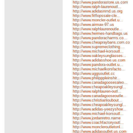
http://www.pandorastore.us.com
http://www.ralph-laurenoutl...
http://www.adidasnmd.us.org
http://www.fitflopssale-cle...
http://www.moncler-outlet.u...
http://www.airmax-97.us
http://www.ralphlaurenoutle...
http://www.hermes-handbags.us
http://www.pandoracharms.co...
http://www.cheapraybans.com.co
http://www.supremeclothing....
http://www.michael-korsoutl...
http://www.oakleysunglasses...
http://www.adidasshoe.us.com
http://www.pandora-outlet.u...
http://www.michaelkorsfacto...
http://www.uggsoutlet.cc
http://www.philipppleinshir...
http://www.canadagoosesaleo...
http://www.cheapoakleysungl...
http://www.ralphlauren-outl...
http://www.canadagooseoutle...
http://www.christianloubout...
http://www.cheapoakleysungl...
http://www.adidas-yeezyshoe...
http://www.michael-korsoutl...
http://www.jordanretro.name
http://www.coachfactoryoutl...
http://www.moncleroutletonl...
http://www.adidasoutlet.us.com