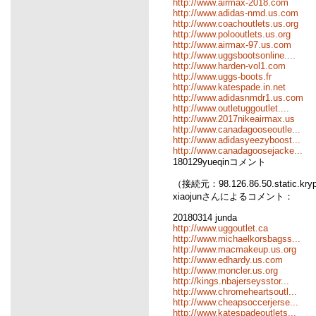
http://www.airmax-2018.com
http://www.adidas-nmd.us.com
http://www.coachoutlets.us.org
http://www.polooutlets.us.org
http://www.airmax-97.us.com
http://www.uggsbootsonline....
http://www.harden-vol1.com
http://www.uggs-boots.fr
http://www.katespade.in.net
http://www.adidasnmdr1.us.com
http://www.outletuggoutlet....
http://www.2017nikeairmax.us
http://www.canadagooseoutle...
http://www.adidasyeezyboost...
http://www.canadagoosejacke...
180129yueqinコメント
（接続元：98.126.86.50.static.kr
xiaojunさんによるコメント：
20180314 junda
http://www.uggoutlet.ca
http://www.michaelkorsbagss...
http://www.macmakeup.us.org
http://www.edhardy.us.com
http://www.moncler.us.org
http://kings.nbajerseysstor...
http://www.chromeheartsoutl...
http://www.cheapsoccerjerse...
http://www.katespadeoutlets...