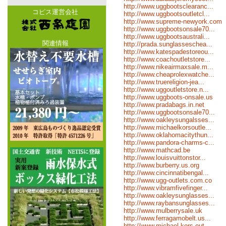
http://www.uggbootsclearanc...
コピス運営会社
http://www.uggbootsoutletcl...
http://www.supreme-newyork.com
http://www.uggbootsonsale70...
http://www.uggbootsaustrali...
関連情報
http://prada.sunglasseschea...
http://www.katespadestoreou...
http://www.coachoutletstore...
http://www.nikeairmaxsale.m...
http://www.cheaprolexwatche...
http://www.truereligion-jea...
http://www.uggoutletstore.n...
http://www.uggboots-onsale.us
http://www.pradabags.in.net
http://www.uggbootsonsale70...
http://www.oakleysungalsses...
http://www.michaelkorsoutle...
http://www.oklahomacitythun...
http://www.pandora-charms-c...
http://www.mathcad.be
http://www.louisvuittonstor...
http://www.burberry.us.org
http://www.cincinnatibengal...
http://www.ugg-outlets.com.co
http://www.vibramfivefinger...
http://www.oakleysunglasses...
http://www.raybansunglasses...
http://www.mulberrysale.uk
http://www.ferragamobelt.us...
http://www.michael-kors-out...