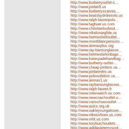
http://www.burberryoutlet-c...
http://www.jordan5.us
http://www.burberryscarves....
http://www.beatsbydrdresolo.us
http://www.ralph-laurenpolo...
http://www.taghuer.us.com
http://www.christianloubout...
http://www.nikelunarglide.us
http://www.hermesbeltoutlet...
http://www.montblancpenssto...
http://www.airmaxplus.org
http://www.ray-bansunglasse...
http://www.hermesbirkinbags...
http://www.katespadehandbag...
http://www.burberry-outlet-...
http://www.cheap-jordans.us...
http://www.jordanretro.us
http://www.polooutletinc.us...
http://www.airmax1.us
http://www.raybansunglasses...
http://www.ralph-lauren.fr
http://www.rolexwatch.us.com
http://www.newcoachoutlet.u...
http://www.vansshoesoutlet....
http://www.asics.org.uk
http://www.oakleysungalsses...
http://www.nikesshoes.us.com
http://www.mbt.us.com
http://www.toryburchoutletc...
http://www.adidasjeremyscot...