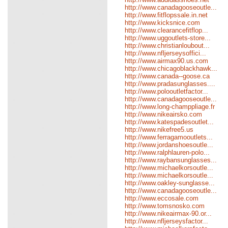
http://www.canadagooseoutle...
http://www.fitflopssale.in.net
http://www.kicksnice.com
http://www.clearancefitflop...
http://www.uggoutlets-store...
http://www.christianloubout...
http://www.nfljerseysoffici...
http://www.airmax90.us.com
http://www.chicagoblackhawk...
http://www.canada--goose.ca
http://www.pradasunglasses....
http://www.polooutletfactor...
http://www.canadagooseoutle...
http://www.long-champpliage.fr
http://www.nikeairsko.com
http://www.katespadesoutlet...
http://www.nikefree5.us
http://www.ferragamooutlets...
http://www.jordanshoesoutle...
http://www.ralphlauren-polo...
http://www.raybansunglasses...
http://www.michaelkorsoutle...
http://www.michaelkorsoutle...
http://www.oakley-sunglasse...
http://www.canadagooseoutle...
http://www.eccosale.com
http://www.tomsnosko.com
http://www.nikeairmax-90.or...
http://www.nfljerseysfactor...