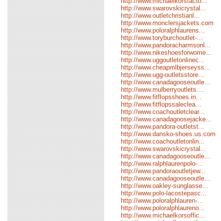
http://www.michaelkorsfacto...
http://www.swarovskicrystal...
http://www.outletchristianl...
http://www.monclersjackets.com
http://www.poloralphlaurens...
http://www.toryburchoutlet-...
http://www.pandoracharmsonl...
http://www.nikeshoesforwome...
http://www.uggoutletonlinec...
http://www.cheapmlbjerseyss...
http://www.ugg-outletsstore...
http://www.canadagooseoutle...
http://www.mulberryoutlets....
http://www.fitflopsshoes.in...
http://www.fitflopssaleclea...
http://www.coachoutletclear...
http://www.canadagoosejacke...
http://www.pandora-outletst...
http://www.dansko-shoes.us.com
http://www.coachoutletonlin...
http://www.swarovskicrystal...
http://www.canadagooseoutle...
http://www.ralphlaurenpolo-...
http://www.pandoraoutletjew...
http://www.canadagooseoutle...
http://www.oakley-sunglasse...
http://www.polo-lacostepasc...
http://www.poloralphlauren-...
http://www.poloralphlaureno...
http://www.michaelkorsoffic...