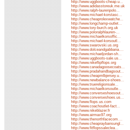
http://www.uggboots-cheap.u...
http://www.adidasstoreuk.me.uk
http://www.ralph-laurenpolo...
http://www.michael-korstasc...
http://www.cheaprolexwatche...
http://www.longchamp-outlet...
http://www.tory-burch.org.uk
http://www.poloralphlauren-...
http://www.michaelkorsoffic...
http://www.michael-korsoutl...
http://www.swarovski.us.org
http://www.dolceandgabbana....
http://www.michaeljordan-sh...
http://www.uggboots-sale.us...
http://www.nikeflipflops.org
http://www.canadagoosecoats...
http://www.pradahandbagsout...
http://www.cheapmlbjersey.u...
http://www.newbalance-shoes...
http://www.truereligionsale...
http://www.michaelkorsoutle...
http://www.converseshoesout...
http://www.converseshoes.us...
http://www.flops.us.com
http://www.coachoutlet-fact...
http://www.nikeblazer.fr
http://www.airmax97.org
http://www.thenorthfacecom....
http://www.cheapraybansungl...
http://www.fitflopssaleclea...