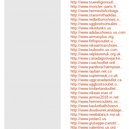
http://www.truereligionoutl...
http://www.moncler--paris.fr
http://www.hermesbirkinbags...
http://www.stansmithadidas....
http://www.redbottomshoes.o...
http://www.uggbootsonsales....
http://www.nikedunks.us
http://www.adidasshoess.us.com
http://www.airmaxplus.org
http://www.fitflopsoutlet.u...
http://www.nikeairmaxshoes....
http://www.louboutin.us.com
http://www.ralplaurenuk.org.uk
http://www.canadagoosejacke...
http://www.coachoutlet-onli...
http://www.pandoracharmjewe...
http://www.rayban.net.co
http://www.supremeuk.co.uk
http://www.uggcanadaoutlet.ca
http://www.uggbootsoutlet.o...
http://www.timberlandoutlet...
http://www.nikeair-max.nl
http://www.airmax2018.in.net
http://www.hermesoutlets.us...
http://www.basketballshoess...
http://www.doudounecanadago...
http://www.newbalance.me.uk
http://www.jordan1.us
http://www.giuseppe-zanotti...
http://www.valentino.us.org