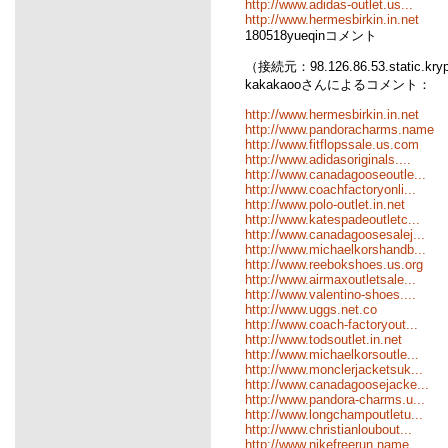
http://www.adidas-outlet.us...
http://www.hermesbirkin.in.net
180518yueqinコメント
（接続元：98.126.86.53.static.kr
kakakaooさんによるコメント：
http://www.hermesbirkin.in.net
http://www.pandoracharms.name
http://www.fitflopssale.us.com
http://www.adidasoriginals....
http://www.canadagooseoutle...
http://www.coachfactoryonli...
http://www.polo-outlet.in.net
http://www.katespadeoutletc...
http://www.canadagoosesalej...
http://www.michaelkorshandb...
http://www.reebokshoes.us.org
http://www.airmaxoutletsale...
http://www.valentino-shoes....
http://www.uggs.net.co
http://www.coach-factoryout...
http://www.todsoutlet.in.net
http://www.michaelkorsoutle...
http://www.monclerjacketsuk...
http://www.canadagoosejacke...
http://www.pandora-charms.u...
http://www.longchampoutletu...
http://www.christianloubout...
http://www.nikefreerun.name