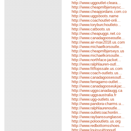
http://www.uggoutlet-cleara...
http://www.cheapmlbjerseysc...
http://www.cheapjordans.com.co
http://www.uggsboots.name
http://www.coachoutlet-onli...
http://www.toryburchoutleto...
http://www.catboots.us
http://www.cheapuggs.net.co
http://www.canadagooseoutle...
http://www.air-max2018.us.com
http://www.michaelkorsoutle...
http://www.cheapmlbjerseys.us
http://www.michaelkorsoutle...
http://www.northface-jacket...
http://www.ralphlauren-outl...
http://www.fitflopssale.us.com
http://www.coach-outlets.us...
http://www.canadagoosesoutl...
http://www.ferragamo-outlet...
http://www.canadagooseukjac...
http://www.uggscanadaugg.ca
http://www.uggsaustralia.fr
http://www.ugg-outlets.us
http://www.pandora-charms.u...
http://www.ralphlaurenoutle...
http://www.outletcoachonlin...
http://www.raybanssunglasse...
http://www.polooutlets.us.org
http://www.redbottomsshoes....
http://www.louisvuittonoutl...