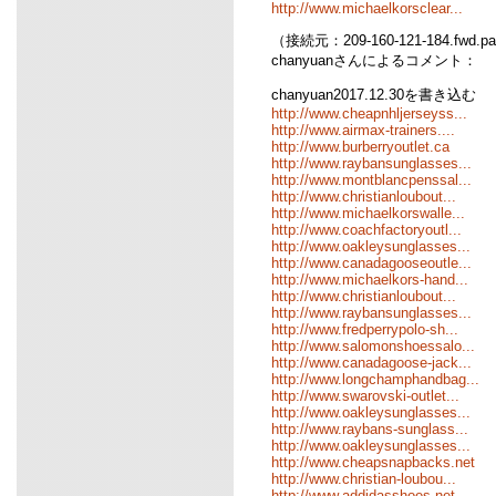
http://www.michaelkorsclear...
（接続元：209-160-121-184.fwd.pa
chanyuanさんによるコメント：
chanyuan2017.12.30を書き込む
http://www.cheapnhljerseyss...
http://www.airmax-trainers....
http://www.burberryoutlet.ca
http://www.raybansunglasses...
http://www.montblancpenssal...
http://www.christianloubout...
http://www.michaelkorswalle...
http://www.coachfactoryoutl...
http://www.oakleysunglasses...
http://www.canadagooseoutle...
http://www.michaelkors-hand...
http://www.christianloubout...
http://www.raybansunglasses...
http://www.fredperrypolo-sh...
http://www.salomonshoessalo...
http://www.canadagoose-jack...
http://www.longchamphandbag...
http://www.swarovski-outlet...
http://www.oakleysunglasses...
http://www.raybans-sunglass...
http://www.oakleysunglasses...
http://www.cheapsnapbacks.net
http://www.christian-loubou...
http://www.addidasshoes.net