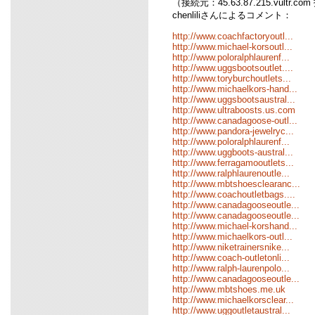
（接続元：45.63.87.215.vultr.co
chenliliさんによるコメント：
http://www.coachfactoryoutl...
http://www.michael-korsoutl...
http://www.poloralphlaurenf...
http://www.uggsbootsoutlet....
http://www.toryburchoutlets...
http://www.michaelkors-hand...
http://www.uggsbootsaustral...
http://www.ultraboosts.us.com
http://www.canadagoose-outl...
http://www.pandora-jewelryc...
http://www.poloralphlaurenf...
http://www.uggboots-austral...
http://www.ferragamooutlets...
http://www.ralphlaurenoutle...
http://www.mbtshoesclearanc...
http://www.coachoutletbags....
http://www.canadagooseoutle...
http://www.canadagooseoutle...
http://www.michael-korshand...
http://www.michaelkors-outl...
http://www.niketrainersnike...
http://www.coach-outletonli...
http://www.ralph-laurenpolo...
http://www.canadagooseoutle...
http://www.mbtshoes.me.uk
http://www.michaelkorsclear...
http://www.uggoutletaustral...