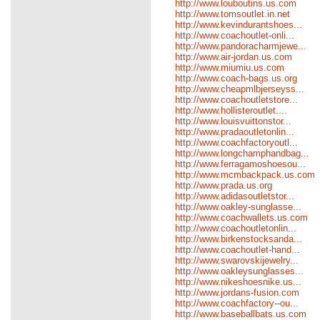
http://www.louboutins.us.com
http://www.tomsoutlet.in.net
http://www.kevindurantshoes...
http://www.coachoutlet-onli...
http://www.pandoracharmjewe...
http://www.air-jordan.us.com
http://www.miumiu.us.com
http://www.coach-bags.us.org
http://www.cheapmlbjerseyss...
http://www.coachoutletstore...
http://www.hollisteroutlet....
http://www.louisvuittonstor...
http://www.pradaoutletonlin...
http://www.coachfactoryoutl...
http://www.longchamphandbag...
http://www.ferragamoshoesou...
http://www.mcmbackpack.us.com
http://www.prada.us.org
http://www.adidasoutletstor...
http://www.oakley-sunglasse...
http://www.coachwallets.us.com
http://www.coachoutletonlin...
http://www.birkenstocksanda...
http://www.coachoutlet-hand...
http://www.swarovskijewelry...
http://www.oakleysunglasses...
http://www.nikeshoesnike.us...
http://www.jordans-fusion.com
http://www.coachfactory--ou...
http://www.baseballbats.us.com