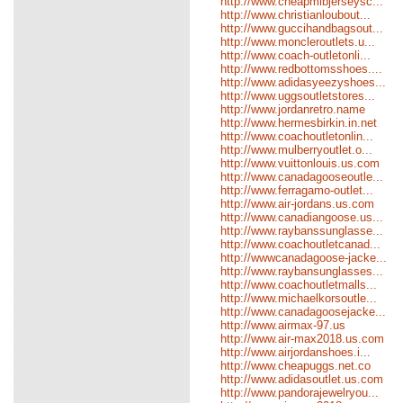
http://www.cheapmlbjerseysc...
http://www.christianloubout...
http://www.guccihandbagsout...
http://www.moncleroutlets.u...
http://www.coach-outletonli...
http://www.redbottomsshoes....
http://www.adidasyeezyshoes...
http://www.uggsoutletstores...
http://www.jordanretro.name
http://www.hermesbirkin.in.net
http://www.coachoutletonlin...
http://www.mulberryoutlet.o...
http://www.vuittonlouis.us.com
http://www.canadagooseoutle...
http://www.ferragamo-outlet...
http://www.air-jordans.us.com
http://www.canadiangoose.us...
http://www.raybanssunglasse...
http://www.coachoutletcanad...
http://wwwcanadagoose-jacke...
http://www.raybansunglasses...
http://www.coachoutletmalls...
http://www.michaelkorsoutle...
http://www.canadagoosejacke...
http://www.airmax-97.us
http://www.air-max2018.us.com
http://www.airjordanshoes.i...
http://www.cheapuggs.net.co
http://www.adidasoutlet.us.com
http://www.pandorajewelryou...