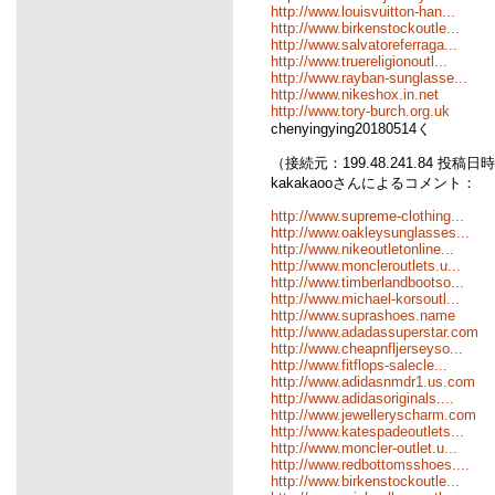
http://www.louisvuitton-han...
http://www.birkenstockoutle...
http://www.salvatoreferraga...
http://www.truereligionoutl...
http://www.rayban-sunglasse...
http://www.nikeshox.in.net
http://www.tory-burch.org.uk
chenyingying20180514く
（接続元：199.48.241.84 投稿日時：0
kakakaooさんによるコメント：
http://www.supreme-clothing...
http://www.oakleysunglasses...
http://www.nikeoutletonline...
http://www.moncleroutlets.u...
http://www.timberlandbootso...
http://www.michael-korsoutl...
http://www.suprashoes.name
http://www.adadassuperstar.com
http://www.cheapnfljerseyso...
http://www.fitflops-salecle...
http://www.adidasnmdr1.us.com
http://www.adidasoriginals....
http://www.jewelleryscharm.com
http://www.katespadeoutlets...
http://www.moncler-outlet.u...
http://www.redbottomsshoes....
http://www.birkenstockoutle...