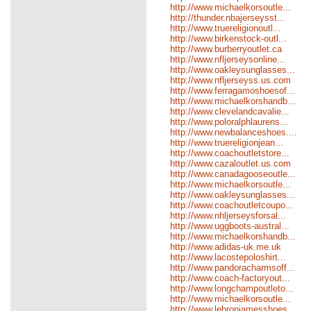
http://www.michaelkorsoutle...
http://thunder.nbajerseysst...
http://www.truereligionoutl...
http://www.birkenstock-outl...
http://www.burberryoutlet.ca
http://www.nfljerseysonline...
http://www.oakleysunglasses...
http://www.nfljerseyss.us.com
http://www.ferragamoshoesof...
http://www.michaelkorshandb...
http://www.clevelandcavalie...
http://www.poloralphlaurens...
http://www.newbalanceshoes....
http://www.truereligionjean...
http://www.coachoutletstore...
http://www.cazaloutlet.us.com
http://www.canadagooseoutle...
http://www.michaelkorsoutle...
http://www.oakleysunglasses...
http://www.coachoutletcoupo...
http://www.nhljerseysforsal...
http://www.uggboots-austral...
http://www.michaelkorshandb...
http://www.adidas-uk.me.uk
http://www.lacostepoloshirt...
http://www.pandoracharmsoff...
http://www.coach-factoryout...
http://www.longchampoutleto...
http://www.michaelkorsoutle...
http://www.lebronjamesshoes...