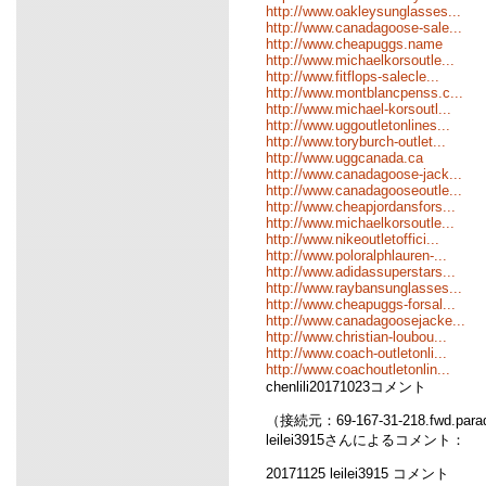
http://www.oakleysunglasses...
http://www.canadagoose-sale...
http://www.cheapuggs.name
http://www.michaelkorsoutle...
http://www.fitflops-salecle...
http://www.montblancpenss.c...
http://www.michael-korsoutl...
http://www.uggoutletonlines...
http://www.toryburch-outlet...
http://www.uggcanada.ca
http://www.canadagoose-jack...
http://www.canadagooseoutle...
http://www.cheapjordansfors...
http://www.michaelkorsoutle...
http://www.nikeoutletoffici...
http://www.poloralphlauren-...
http://www.adidassuperstars...
http://www.raybansunglasses...
http://www.cheapuggs-forsal...
http://www.canadagoosejacke...
http://www.christian-loubou...
http://www.coach-outletonli...
http://www.coachoutletonlin...
chenlili20171023コメント
（接続元：69-167-31-218.fwd.para
leilei3915さんによるコメント：
20171125 leilei3915 コメント