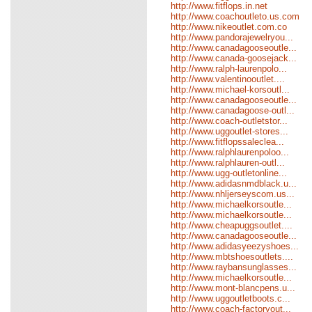
http://www.fitflops.in.net
http://www.coachoutleto.us.com
http://www.nikeoutlet.com.co
http://www.pandorajewelryou...
http://www.canadagooseoutle...
http://www.canada-goosejack...
http://www.ralph-laurenpolo...
http://www.valentinooutlet....
http://www.michael-korsoutl...
http://www.canadagooseoutle...
http://www.canadagoose-outl...
http://www.coach-outletstor...
http://www.uggoutlet-stores...
http://www.fitflopssaleclea...
http://www.ralphlaurenpoloo...
http://www.ralphlauren-outl...
http://www.ugg-outletonline...
http://www.adidasnmdblack.u...
http://www.nhljerseyscom.us...
http://www.michaelkorsoutle...
http://www.michaelkorsoutle...
http://www.cheapuggsoutlet....
http://www.canadagooseoutle...
http://www.adidasyeezyshoes...
http://www.mbtshoesoutlets....
http://www.raybansunglasses...
http://www.michaelkorsoutle...
http://www.mont-blancpens.u...
http://www.uggoutletboots.c...
http://www.coach-factoryout...