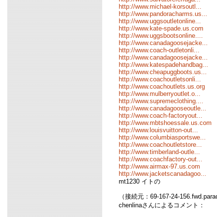
http://www.michael-korsoutl...
http://www.pandoracharms.us...
http://www.uggsoutletonline...
http://www.kate-spade.us.com
http://www.uggsbootsonline....
http://www.canadagoosejacke...
http://www.coach-outletonli...
http://www.canadagoosejacke...
http://www.katespadehandbag...
http://www.cheapuggboots.us...
http://www.coachoutletsonli...
http://www.coachoutlets.us.org
http://www.mulberryoutlet.o...
http://www.supremeclothing....
http://www.canadagooseoutle...
http://www.coach-factoryout...
http://www.mbtshoessale.us.com
http://www.louisvuitton-out...
http://www.columbiasportswe...
http://www.coachoutletstore...
http://www.timberland-outle...
http://www.coachfactory-out...
http://www.airmax-97.us.com
http://www.jacketscanadagoo...
mt1230 イトの
（接続元：69-167-24-156.fwd.para
chenlinaさんによるコメント：