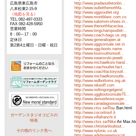
広島県東広島市
http://www.pradaoutletonlin...
http://www.outletthenorthfa...
八本松東2-15-9
http://www.uggsoutlet.org
《地図を見る》
http://www.montblanc.com.co
TEL:082-497-0333
http://www.salomon-shoes.in...
FAX:082-428-5950
http://www.thenorthfaceclea...
営業時間
http://www.longchampoutlet-...
8：00～17：00
http://www.coach-bags.us.org
定休日
http://www.generaliopen.at
http://www.uggsonsale.net.in
第2第4土曜日・日曜・祝日
http://www.ugg-boots.name
http://www.louisvuittonoutl...
http://www.swarovski-jewelr...
http://www.michaelkors-hand...
http://www.coachoutlet-fact...
http://www.coachfactoryoutl...
http://www.michaelkorsoutle...
http://www.redbottoms.org.uk
http://www.nikeoff.com
http://www.noltingorgelgend...
http://www.uggbootsonsale75...
http://www.denverbroncosjer...
http://www.canadagoosesale....
http://www.ctss.se/Ray
Ban.html
http://www.cocoritosrl.it
ガーデンスタジオコピスの
http://www.villafranchi.it
特長
http://www.ctss.se/Nike
Air Max.ht
http://www.christianloubout...
その他のリンク先へ
http://www.nylonic.co.uk
http://www.adidasjeremyscot...