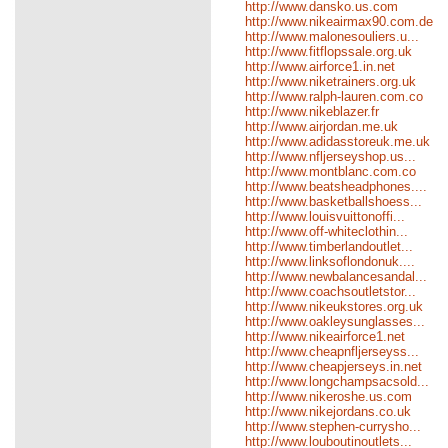
http://www.dansko.us.com
http://www.nikeairmax90.com.de
http://www.malonesouliers.u...
http://www.fitflopssale.org.uk
http://www.airforce1.in.net
http://www.niketrainers.org.uk
http://www.ralph-lauren.com.co
http://www.nikeblazer.fr
http://www.airjordan.me.uk
http://www.adidasstoreuk.me.uk
http://www.nfljerseyshop.us...
http://www.montblanc.com.co
http://www.beatsheadphones....
http://www.basketballshoess...
http://www.louisvuittonoffi...
http://www.off-whiteclothin...
http://www.timberlandoutlet...
http://www.linksoflondonuk....
http://www.newbalancesandal...
http://www.coachsoutletstor...
http://www.nikeukstores.org.uk
http://www.oakleysunglasses...
http://www.nikeairforce1.net
http://www.cheapnfljerseyss...
http://www.cheapjerseys.in.net
http://www.longchampsacsold...
http://www.nikeroshe.us.com
http://www.nikejordans.co.uk
http://www.stephen-currysho...
http://www.louboutinoutlets...