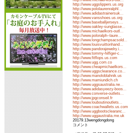
http://www.uggslippers.us.org
http://www.pololaurenralphl...
http://www.adidastrainersuk...
http://www.vansshoes.us.org
http://www.baseballjerseys....
http://www.oakley-sunglasse...
http://www.michaelkors-outl...
http://www.poloralph--laure...
http://www.longchampsacsold...
http://www.louisvuittonhand...
http://www.pandorajewelry.i...
http://www.tommy-hilfiger-c...
http://www.fitflops.us.com
http://www.ugg.com.co
http://www.cheapmichaelkors...
http://www.uggsclearance.co...
http://www.manoloblahnik.us
http://www.mamiundich.ch
http://www.uggsaustralia.ne...
http://www.adidasyeezy-boos...
http://www.converse-outlets...
http://www.jpgconseil.fr
http://www.louboutinoutlets...
http://www.coachwallets.us.com
http://www.uggbootsclearanc...
http://www.uggaustralia.me.uk
20179.13wengdongdong
コメント