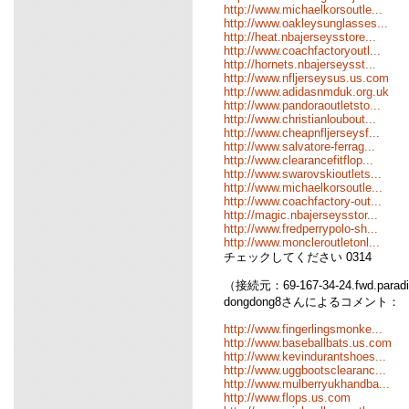
http://www.michaelkorsoutle...
http://www.oakleysunglasses...
http://heat.nbajerseysstore...
http://www.coachfactoryoutl...
http://hornets.nbajerseysst...
http://www.nfljerseysus.us.com
http://www.adidasnmduk.org.uk
http://www.pandoraoutletsto...
http://www.christianloubout...
http://www.cheapnfljerseysf...
http://www.salvatore-ferrag...
http://www.clearancefitflop...
http://www.swarovskioutlets...
http://www.michaelkorsoutle...
http://www.coachfactory-out...
http://magic.nbajerseysstor...
http://www.fredperrypolo-sh...
http://www.moncleroutletonl...
チェックしてください 0314
（接続元：69-167-34-24.fwd.parad
dongdong8さんによるコメント：
http://www.fingerlingsmonke...
http://www.baseballbats.us.com
http://www.kevindurantshoes...
http://www.uggbootsclearanc...
http://www.mulberryukhandba...
http://www.flops.us.com