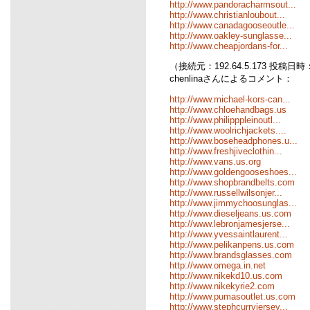
http://www.pandoracharmsout...
http://www.christianloubout...
http://www.canadagooseoutle...
http://www.oakley-sunglasse...
http://www.cheapjordans-for...
（接続元：192.64.5.173 投稿日時：06
chenlinaさんによるコメント：
http://www.michael-kors-can...
http://www.chloehandbags.us
http://www.philipppleinoutl...
http://www.woolrichjackets....
http://www.boseheadphones.u...
http://www.freshjiveclothin...
http://www.vans.us.org
http://www.goldengooseshoes...
http://www.shopbrandbelts.com
http://www.russellwilsonjer...
http://www.jimmychoosunglas...
http://www.dieseljeans.us.com
http://www.lebronjamesjerse...
http://www.yvessaintlaurent...
http://www.pelikanpens.us.com
http://www.brandsglasses.com
http://www.omega.in.net
http://www.nikekd10.us.com
http://www.nikekyrie2.com
http://www.pumasoutlet.us.com
http://www.stephcurryjersey...