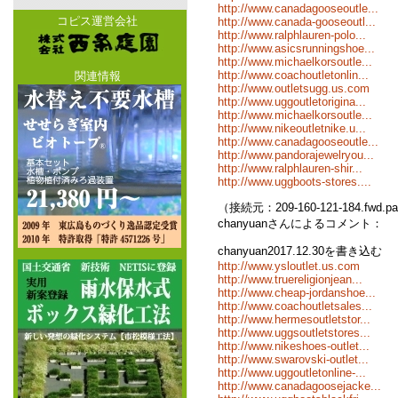
http://www.canadagooseoutle...
コピス運営会社
http://www.canada-gooseoutl...
http://www.ralphlauren-polo...
http://www.asicsrunningshoe...
http://www.michaelkorsoutle...
http://www.coachoutletonlin...
関連情報
http://www.outletsugg.us.com
http://www.uggoutletorigina...
http://www.michaelkorsoutle...
http://www.nikeoutletnike.u...
http://www.canadagooseoutle...
http://www.pandorajewelryou...
http://www.ralphlauren-shir...
http://www.uggboots-stores....
（接続元：209-160-121-184.fwd.pa
chanyuanさんによるコメント：
chanyuan2017.12.30を書き込む
http://www.ysloutlet.us.com
http://www.truereligionjean...
http://www.cheap-jordanshoe...
http://www.coachoutletsales...
http://www.hermesoutletstor...
http://www.uggsoutletstores...
http://www.nikeshoes-outlet...
http://www.swarovski-outlet...
http://www.uggoutletonline-...
http://www.canadagoosejacke...