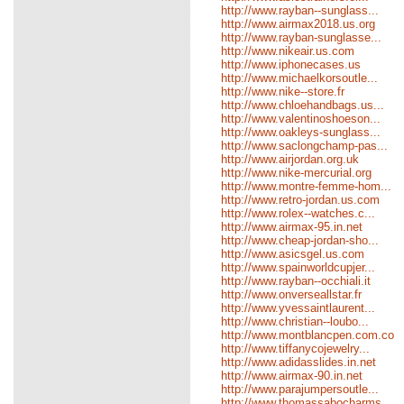
http://www.rayban--sunglass...
http://www.airmax2018.us.org
http://www.rayban-sunglasse...
http://www.nikeair.us.com
http://www.iphonecases.us
http://www.michaelkorsoutle...
http://www.nike--store.fr
http://www.chloehandbags.us...
http://www.valentinoshoeson...
http://www.oakleys-sunglass...
http://www.saclongchamp-pas...
http://www.airjordan.org.uk
http://www.nike-mercurial.org
http://www.montre-femme-hom...
http://www.retro-jordan.us.com
http://www.rolex--watches.c...
http://www.airmax-95.in.net
http://www.cheap-jordan-sho...
http://www.asicsgel.us.com
http://www.spainworldcupjer...
http://www.rayban--occhiali.it
http://www.onverseallstar.fr
http://www.yvessaintlaurent...
http://www.christian--loubo...
http://www.montblancpen.com.co
http://www.tiffanycojewelry...
http://www.adidasslides.in.net
http://www.airmax-90.in.net
http://www.parajumpersoutle...
http://www.thomassabocharms...