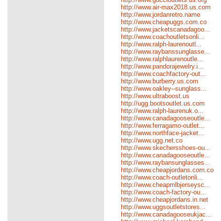
http://www.air-max2018.us.com
http://www.jordanretro.name
http://www.cheapuggs.com.co
http://www.jacketscanadagoo...
http://www.coachoutletsonli...
http://www.ralph-laurenoutl...
http://www.raybanssunglasse...
http://www.ralphlaurenoutle...
http://www.pandorajewelry.i...
http://www.coachfactory-out...
http://www.burberry.us.com
http://www.oakley--sunglass...
http://www.ultraboost.us
http://ugg.bootsoutlet.us.com
http://www.ralph-laurenuk.o...
http://www.canadagooseoutle...
http://www.ferragamo-outlet...
http://www.northface-jacket...
http://www.ugg.net.co
http://www.skechersshoes-ou...
http://www.canadagooseoutle...
http://www.raybansunglasses...
http://www.cheapjordans.com.co
http://www.coach-outletonli...
http://www.cheapmlbjerseysc...
http://www.coach-factory-ou...
http://www.cheapjordans.in.net
http://www.uggsoutletstores...
http://www.canadagooseukjac...