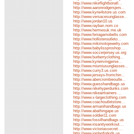
http://www.nikeflightbonafi...
http://www.aaronrodgersjers...
http://www.kyrie4store.us.com
http://www.versacesunglasse...
http://www.jordan10.us
http://www.rayban.nom.co
http://www.hermesuk.me.uk
http://www.ferragamobelts.com
http://www.hollisteroutleto...
http://www.mikimotojewelry.com
http://www.babylissproshop....
http://www.soccerjersey.us.org
http://www.burberryclothing...
http://www.kyrieirvingjerse...
http://www.miumiusunglasses...
http://www.curry3.us.com
http://www.jerseys-fromchin...
http://www.abercrombieoutle...
http://www.guesshandbags.us
http://www.nikehyperdunks.com
http://www.nikeairtrainers....
http://www.x-largeclothing.com
http://www.coachoutletstore...
http://www.armanihandbags.us
http://www.abathingape.us
http://www.soldier11.com
http://www.fossilhandbags.us
http://www.insanityworkout....
http://www.victoriassecret....
http://www.jordanforkids.us...