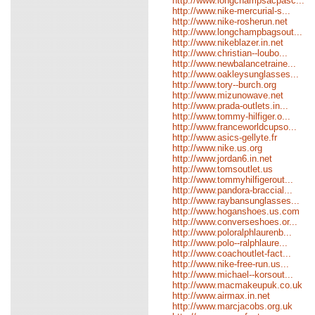
http://www.longchampsacpasc...
http://www.nike-mercurial-s...
http://www.nike-rosherun.net
http://www.longchampbagsout...
http://www.nikeblazer.in.net
http://www.christian--loubo...
http://www.newbalancetraine...
http://www.oakleysunglasses...
http://www.tory--burch.org
http://www.mizunowave.net
http://www.prada-outlets.in...
http://www.tommy-hilfiger.o...
http://www.franceworldcupso...
http://www.asics-gellyte.fr
http://www.nike.us.org
http://www.jordan6.in.net
http://www.tomsoutlet.us
http://www.tommyhilfigerout...
http://www.pandora-braccial...
http://www.raybansunglasses...
http://www.hoganshoes.us.com
http://www.converseshoes.or...
http://www.poloralphlaurenb...
http://www.polo--ralphlaure...
http://www.coachoutlet-fact...
http://www.nike-free-run.us...
http://www.michael--korsout...
http://www.macmakeupuk.co.uk
http://www.airmax.in.net
http://www.marcjacobs.org.uk