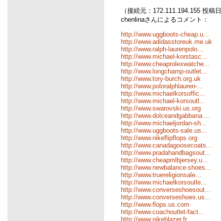
（接続元：172.111.194.155 投稿日時
chenlinaさんによるコメント：
http://www.uggboots-cheap.u...
http://www.adidasstoreuk.me.uk
http://www.ralph-laurenpolo...
http://www.michael-korstasc...
http://www.cheaprolexwatche...
http://www.longchamp-outlet...
http://www.tory-burch.org.uk
http://www.poloralphlauren-...
http://www.michaelkorsoffic...
http://www.michael-korsoutl...
http://www.swarovski.us.org
http://www.dolceandgabbana....
http://www.michaeljordan-sh...
http://www.uggboots-sale.us...
http://www.nikeflipflops.org
http://www.canadagoosecoats...
http://www.pradahandbagsout...
http://www.cheapmlbjersey.u...
http://www.newbalance-shoes...
http://www.truereligionsale...
http://www.michaelkorsoutle...
http://www.converseshoesout...
http://www.converseshoes.us...
http://www.flops.us.com
http://www.coachoutlet-fact...
http://www.nikeblazer.fr