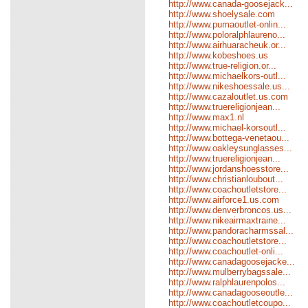
http://www.canada-goosejack...
http://www.shoelysale.com
http://www.pumaoutlet-onlin...
http://www.poloralphlaureno...
http://www.airhuaracheuk.or...
http://www.kobeshoes.us
http://www.true-religion.or...
http://www.michaelkors-outl...
http://www.nikeshoessale.us...
http://www.cazaloutlet.us.com
http://www.truereligionjean...
http://www.max1.nl
http://www.michael-korsoutl...
http://www.bottega-venetaou...
http://www.oakleysunglasses...
http://www.truereligionjean...
http://www.jordanshoesstore...
http://www.christianloubout...
http://www.coachoutletstore...
http://www.airforce1.us.com
http://www.denverbroncos.us...
http://www.nikeairmaxtraine...
http://www.pandoracharmssal...
http://www.coachoutletstore...
http://www.coachoutlet-onli...
http://www.canadagoosejacke...
http://www.mulberrybagssale...
http://www.ralphlaurenpolos...
http://www.canadagooseoutle...
http://www.coachoutletcoupo...