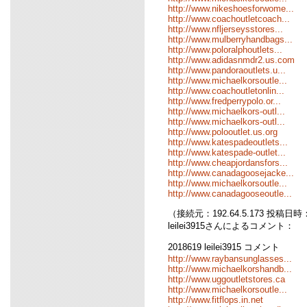
http://www.nikeshoesforwome...
http://www.coachoutletcoach...
http://www.nfljerseysstores...
http://www.mulberryhandbags...
http://www.poloralphoutlets...
http://www.adidasnmdr2.us.com
http://www.pandoraoutlets.u...
http://www.michaelkorsoutle...
http://www.coachoutletonlin...
http://www.fredperrypolo.or...
http://www.michaelkors-outl...
http://www.michaelkors-outl...
http://www.polooutlet.us.org
http://www.katespadeoutlets...
http://www.katespade-outlet...
http://www.cheapjordansfors...
http://www.canadagoosejacke...
http://www.michaelkorsoutle...
http://www.canadagooseoutle...
（接続元：192.64.5.173 投稿日時：06
leilei3915さんによるコメント：
2018619 leilei3915 コメント
http://www.raybansunglasses...
http://www.michaelkorshandb...
http://www.uggoutletstores.ca
http://www.michaelkorsoutle...
http://www.fitflops.in.net