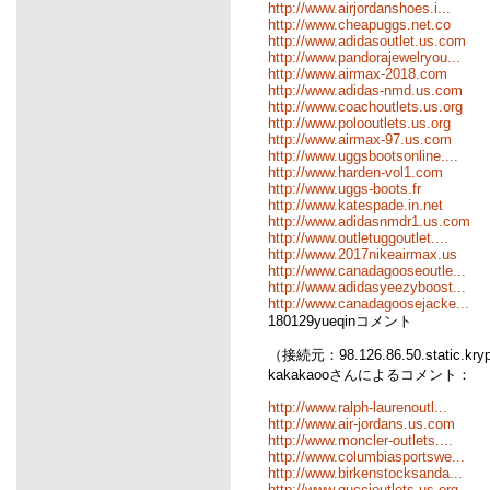
http://www.airjordanshoes.i...
http://www.cheapuggs.net.co
http://www.adidasoutlet.us.com
http://www.pandorajewelryou...
http://www.airmax-2018.com
http://www.adidas-nmd.us.com
http://www.coachoutlets.us.org
http://www.polooutlets.us.org
http://www.airmax-97.us.com
http://www.uggsbootsonline....
http://www.harden-vol1.com
http://www.uggs-boots.fr
http://www.katespade.in.net
http://www.adidasnmdr1.us.com
http://www.outletuggoutlet....
http://www.2017nikeairmax.us
http://www.canadagooseoutle...
http://www.adidasyeezyboost...
http://www.canadagoosejacke...
180129yueqinコメント
（接続元：98.126.86.50.static.kr
kakakaooさんによるコメント：
http://www.ralph-laurenoutl...
http://www.air-jordans.us.com
http://www.moncler-outlets....
http://www.columbiasportswe...
http://www.birkenstocksanda...
http://www.guccioutlets.us.org