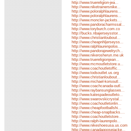
http://www.truereligion-jea...
http://www.niketrainersnike...
http://www.poloralphlaurens...
http://www.poloralphlaurens...
http://www.moncler-jackets....
http://www.pandoracharmssal...
http://www.toryburch.com.co
http://bucks.nbajerseysstor...
http://www.christianloubout...
http://www.cheapnhljerseyss...
http://www.ralphlaurenpolos...
http://www.pandorajewelrych...
http://www.nikerosherun.me.uk
http://www.truereligionjean...
http://www.mcmoutletstore.u...
http://www.coachoutletoffic...
http://www.todsoutlet.us.org
http://www.christianloubout...
http://www.michael-korsoutl...
http://www.coachcanada-outl...
http://www.raybansunglasses...
http://www.katespadeoutleto...
http://www.swarovskicrystal...
http://www.coachoutletonlin...
http://www.cheapfootballshi...
http://www.cheap-snapbacks....
http://www.coachoutletstore...
http://www.ralph-laurenpolo...
http://www.nikeshoesusa.us.com
http://www.canadagoosejacke...