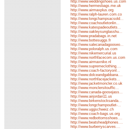
http://www.weddingshoes.us.com
http://www.hermesbags.me.uk
http://www.airmaxplus.org
http://www.ralph-lauren.com.co
http://www.longchampsacsold...
http://www.coachoutletonlin...
http://www.katespadeoutlets...
http://www.oakleysunglasshu...
http://www.pradabags.in.net
http://www.bottesuggs.fr
http://www.salecanadagooseo...
http://www.poloralph.us.com
http://www.nikemercurial.us
http://www.northfacecom.us.com
http://www.airmaxnike.nl
http://www.supremeclothing....
http://www.coach-factoryonl...
http://www.dolceandgabbana....
http://www.northfacejackets...
http://www.jacketmoncler.co.uk
http://www.monclersitouffic...
http://www.canada-goosejass...
http://www.airjordan11.us
http://www.birkenstocksanda...
http://www.longchampoutlet-...
http://www.uggschweiz.ch
http://www.coach-bags.us.org
http://www.redbottomsshoes....
http://www.beatsheadphones....
http://www.burberryscarves....