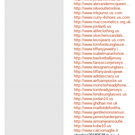
http://www.alexandermcqueen...
http://www.nikeoutletonline...
http://www.mkpurse.us.com
http://www.curry-4shoes.us.com
http://www.maccosmetics.org.uk
http://www.jordan6.us
http://www.alifeclothing.us
http://www.skecherssandals....
http://www.levisjeans.us.com
http://www.tomfordsunglasse...
http://www.tiffanyjewelry.i...
http://www.isabelmarantshoe...
http://www.basketballjersey...
http://www.fansoccerjerseys...
http://www.designersunglass...
http://www.tiffanyandcojewe...
http://www.adidascrazy.us
http://www.airfoamposite.us
http://www.monsterheadphone...
http://www.tombradyjerseys....
http://www.fendisunglasses.us
http://www.jordan14.us
http://www.ghdhair.me.uk
http://www.maillotdefootfra...
http://www.gentlemonstersun...
http://www.jameshardenjerse...
http://www.armanijeansoutle...
http://www.kobe10.us
http://www.calciomaglie.it