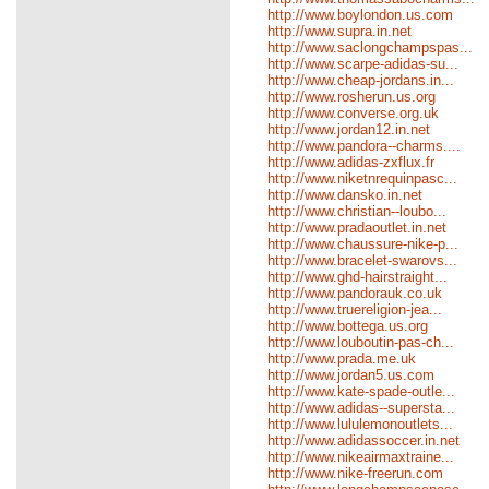
http://www.boylondon.us.com
http://www.supra.in.net
http://www.saclongchampspas...
http://www.scarpe-adidas-su...
http://www.cheap-jordans.in...
http://www.rosherun.us.org
http://www.converse.org.uk
http://www.jordan12.in.net
http://www.pandora--charms....
http://www.adidas-zxflux.fr
http://www.niketnrequinpasc...
http://www.dansko.in.net
http://www.christian--loubo...
http://www.pradaoutlet.in.net
http://www.chaussure-nike-p...
http://www.bracelet-swarovs...
http://www.ghd-hairstraight...
http://www.pandorauk.co.uk
http://www.truereligion-jea...
http://www.bottega.us.org
http://www.louboutin-pas-ch...
http://www.prada.me.uk
http://www.jordan5.us.com
http://www.kate-spade-outle...
http://www.adidas--supersta...
http://www.lululemonoutlets...
http://www.adidassoccer.in.net
http://www.nikeairmaxtraine...
http://www.nike-freerun.com