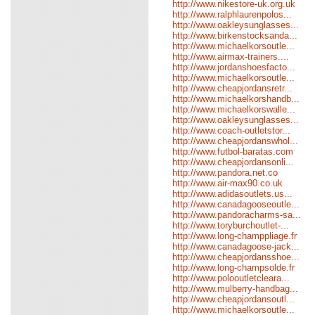
http://www.nikestore-uk.org.uk
http://www.ralphlaurenpolos...
http://www.oakleysunglasses...
http://www.birkenstocksanda...
http://www.michaelkorsoutle...
http://www.airmax-trainers....
http://www.jordanshoesfacto...
http://www.michaelkorsoutle...
http://www.cheapjordansretr...
http://www.michaelkorshandb...
http://www.michaelkorswalle...
http://www.oakleysunglasses...
http://www.coach-outletstor...
http://www.cheapjordanswhol...
http://www.futbol-baratas.com
http://www.cheapjordansonli...
http://www.pandora.net.co
http://www.air-max90.co.uk
http://www.adidasoutlets.us...
http://www.canadagooseoutle...
http://www.pandoracharms-sa...
http://www.toryburchoutlet-...
http://www.long-champpliage.fr
http://www.canadagoose-jack...
http://www.cheapjordansshoe...
http://www.long-champsolde.fr
http://www.polooutletcleara...
http://www.mulberry-handbag...
http://www.cheapjordansoutl...
http://www.michaelkorsoutle...