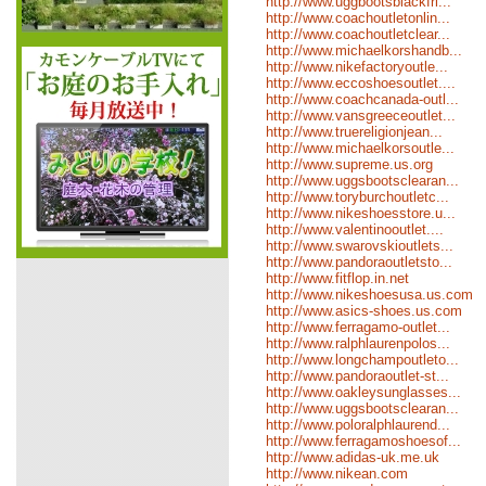
http://www.uggbootsblackfri...
http://www.coachoutletonlin...
http://www.coachoutletclear...
http://www.michaelkorshandb...
http://www.nikefactoryoutle...
http://www.eccoshoesoutlet....
http://www.coachcanada-outl...
http://www.vansgreeceoutlet...
http://www.truereligionjean...
http://www.michaelkorsoutle...
http://www.supreme.us.org
http://www.uggsbootsclearan...
http://www.toryburchoutletc...
http://www.nikeshoesstore.u...
http://www.valentinooutlet....
http://www.swarovskioutlets...
http://www.pandoraoutletsto...
http://www.fitflop.in.net
http://www.nikeshoesusa.us.com
http://www.asics-shoes.us.com
http://www.ferragamo-outlet...
http://www.ralphlaurenpolos...
http://www.longchampoutleto...
http://www.pandoraoutlet-st...
http://www.oakleysunglasses...
http://www.uggsbootsclearan...
http://www.poloralphlaurend...
http://www.ferragamoshoesof...
http://www.adidas-uk.me.uk
http://www.nikean.com