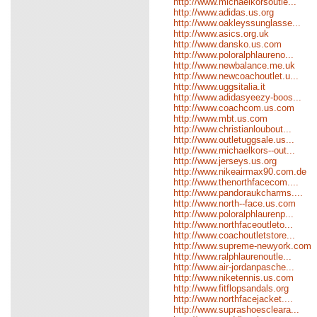
http://www.michaelkorsoutle...
http://www.adidas.us.org
http://www.oakleyssunglasse...
http://www.asics.org.uk
http://www.dansko.us.com
http://www.poloralphlaureno...
http://www.newbalance.me.uk
http://www.newcoachoutlet.u...
http://www.uggsitalia.it
http://www.adidasyeezy-boos...
http://www.coachcom.us.com
http://www.mbt.us.com
http://www.christianloubout...
http://www.outletuggsale.us...
http://www.michaelkors--out...
http://www.jerseys.us.org
http://www.nikeairmax90.com.de
http://www.thenorthfacecom....
http://www.pandoraukcharms....
http://www.north--face.us.com
http://www.poloralphlaurenp...
http://www.northfaceoutleto...
http://www.coachoutletstore...
http://www.supreme-newyork.com
http://www.ralphlaurenoutle...
http://www.air-jordanpasche...
http://www.niketennis.us.com
http://www.fitflopsandals.org
http://www.northfacejacket....
http://www.suprashoescleara...