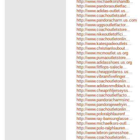
http://www.michaelkorshandb...
http://www.pandoraoutletfac...
http://www.adidas-outlet.us...
http://www.coachoutletsalef...
http://www.pandoracharm.us.com
http://www.uggsoutletfactor...
http://www.coachoutletstore...
http://www.nikeoutletoffici...
http://www.coachoutletonlin...
http://www.katespadeoutlets...
http://www.christianloubout...
http://www.mcmoutlet.us.org
http://www.pumaoutletstore....
http://www.adidasshoes.us.org
http://www.fitflops-salecle...
http://www.cheapjordanss.us...
http://www.vibramfivefinger...
http://www.coachoutletonlin...
http://www.adidasnmdblack.u...
http://www.cheapnhljerseyss...
http://www.coachoutletfacto...
http://www.pandoracharmsinc...
http://www.pandorajewelryin...
http://www.coachoutletonlin...
http://www.poloralphlaurenf...
http://www.ray-bansunglasse...
http://www.michaelkors-outl...
http://www.polo-ralphlauren...
http://www.lebron-jamesshoe...
http://www.coachoutletonlin...