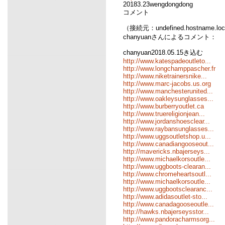
20183.23wengdongdong
コメント
（接続元：undefined.hostname.loc
chanyuanさんによるコメント：
chanyuan2018.05.15き込む
http://www.katespadeoutleto...
http://www.longchamppascher.fr
http://www.niketrainersnike...
http://www.marc-jacobs.us.org
http://www.manchesterunited...
http://www.oakleysunglasses...
http://www.burberryoutlet.ca
http://www.truereligionjean...
http://www.jordanshoesclear...
http://www.raybansunglasses...
http://www.uggsoutletshop.u...
http://www.canadiangooseout...
http://mavericks.nbajerseys...
http://www.michaelkorsoutle...
http://www.uggboots-clearan...
http://www.chromeheartsoutl...
http://www.michaelkorsoutle...
http://www.uggbootsclearanc...
http://www.adidasoutlet-sto...
http://www.canadagooseoutle...
http://hawks.nbajerseysstor...
http://www.pandoracharmsorg...