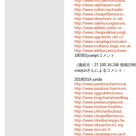
http://www.michael-korshand...
http://www.ralphlauren-outl...
http://www.outletcoachoutle...
http://www.cheapnfljerseysn...
http://www.nikeshoes.in.net
http://www.oakleysunglasses...
http://www.adidas-outlet.us...
http://www.cheapoakleysungl...
http://www.ugg-boots.net.co
http://www.canadagoosesaleo...
http://www.mulberry-bags.me.uk
http://www.adidasyeezyshoes...
180301yueqinコメント
（接続元：27.100.16.246 投稿日時：0
xiaojunさんによるコメント：
20180314 junda
http://www.pandoracharmssal...
http://www.pandoracharmsonl...
http://www.uggoutletstoress...
http://www.longchamphandbag...
http://www.pradasunglasses....
http://www.toryburchoutletu...
http://www.christianloubout...
http://www.cheapnfljerseysu...
http://www.nikeblazerpasche...
http://www.nikeairforce1.org
http://www.rescom.fr
http://www.canadagoose-jack...