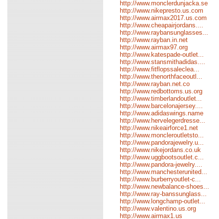
http://www.monclerdunjacka.se
http://www.nikepresto.us.com
http://www.airmax2017.us.com
http://www.cheapairjordans....
http://www.raybansunglasses...
http://www.rayban.in.net
http://www.airmax97.org
http://www.katespade-outlet...
http://www.stansmithadidas....
http://www.fitflopssaleclea...
http://www.thenorthfaceoutl...
http://www.rayban.net.co
http://www.redbottoms.us.org
http://www.timberlandoutlet...
http://www.barcelonajersey....
http://www.adidaswings.name
http://www.hervelegerdresse...
http://www.nikeairforce1.net
http://www.moncleroutletsto...
http://www.pandorajewelry.u...
http://www.nikejordans.co.uk
http://www.uggbootsoutlet.c...
http://www.pandora-jewelry....
http://www.manchesterunited...
http://www.burberryoutlet-c...
http://www.newbalance-shoes...
http://www.ray-banssunglass...
http://www.longchamp-outlet...
http://www.valentino.us.org
http://www.airmax1.us