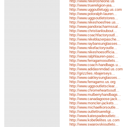
http://www.nikerosheone.us
http://www.truereligion-jea...
http://www.uggoutletugg.us.com
http://www.poloralph-lauren...
http://www.uggsoutletstores...
http://www.nikeshoesfree.us...
http://www.pandoracharmssal...
http://www.christianloubout...
http://www.coachfactoryoutl...
http://www.nikeblazerpasche...
http://www.raybansunglasses...
http://www.nikefactoryoutle...
http://www.nikeshoesofficia...
http://www.ralphlauren-pasc...
http://www.ferragamooutlets...
http://www.coach-handbags.u...
http://www.adidasnmdad.us.com
http://grizzlies.nbajerseys...
http://www.oakleysunglasses...
http://www.ferragamo.us.org
http://www.uggsoutletsclear...
http://www.chromeheartsoutl...
http://www.mulberryhandbags...
http://www.canadagoose-jack...
http://www.moncler-jackets....
http://www.michaelkorsoutle...
http://www.outlettruereligi...
http://www.katespadeoutletc...
http://www.kobe9elites.us.com
http://www.swarovskioutleto...