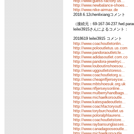
http://www.guess-factory.us...
http://www.newbalance-shoes...
http://www.nike-airmax.de
2018.6.12chenlixiangコメント
（接続元：69-167-34-237.fwd.para
leilei3915さんによるコメント：
2018619 leilei3915 コメント
http://www.coachoutletonlin...
http://www.polooutletus.us.com
http://www.pandoraoutletcle...
http://www.adidasoutlet.com.co
http://www.pandora-jewelryc...
http://www.louboutinshoesou...
http://www.uggoutletstoreso...
http://www.coachoutletorg.u...
http://www.cheapnfljerseysw...
http://www.mbtshoesuk.org.uk
http://www.nfljerseysonline...
http://www.mulberryhandbags...
http://www.michaelkorsoutle...
http://www.katespadeoutleto...
http://www.coachfactoryoutl...
http://www.toryburchoutlet.us
http://www.poloralphlaurens...
http://www.coachoutletstore...
http://www.raybansunglasses...
http://www.canadagooseoutle...
http://www.michaelkorsoutle...