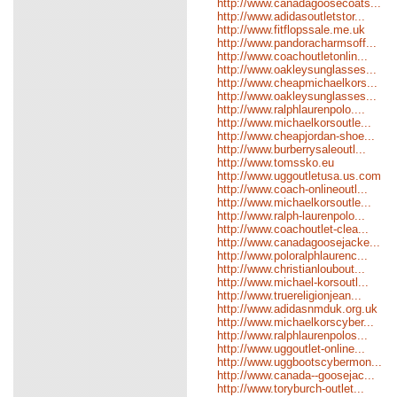
http://www.canadagoosecoats...
http://www.adidasoutletstor...
http://www.fitflopssale.me.uk
http://www.pandoracharmsoff...
http://www.coachoutletonlin...
http://www.oakleysunglasses...
http://www.cheapmichaelkors...
http://www.oakleysunglasses...
http://www.ralphlaurenpolo....
http://www.michaelkorsoutle...
http://www.cheapjordan-shoe...
http://www.burberrysaleoutl...
http://www.tomssko.eu
http://www.uggoutletusa.us.com
http://www.coach-onlineoutl...
http://www.michaelkorsoutle...
http://www.ralph-laurenpolo...
http://www.coachoutlet-clea...
http://www.canadagoosejacke...
http://www.poloralphlaurenc...
http://www.christianloubout...
http://www.michael-korsoutl...
http://www.truereligionjean...
http://www.adidasnmduk.org.uk
http://www.michaelkorscyber...
http://www.ralphlaurenpolos...
http://www.uggoutlet-online...
http://www.uggbootscybermon...
http://www.canada--goosejac...
http://www.toryburch-outlet...