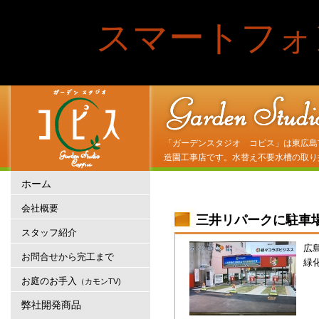
スマートフォ
「ガーデンスタジオ コピス」は東広島
造園工事店です。水替え不要水槽の取り
ホーム
会社概要
三井リパークに駐車
スタッフ紹介
広
お問合せから完工まで
緑
お庭のお手入
（カモンTV)
弊社開発商品