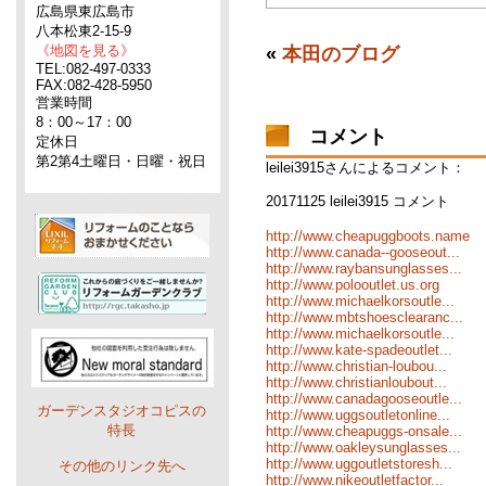
広島県東広島市
八本松東2-15-9
《地図を見る》
«
本田のブログ
TEL:082-497-0333
FAX:082-428-5950
営業時間
8：00～17：00
コメント
定休日
第2第4土曜日・日曜・祝日
leilei3915さんによるコメント：
20171125 leilei3915 コメント
http://www.cheapuggboots.name
http://www.canada--gooseout...
http://www.raybansunglasses...
http://www.polooutlet.us.org
http://www.michaelkorsoutle...
http://www.mbtshoesclearanc...
http://www.michaelkorsoutle...
http://www.kate-spadeoutlet...
http://www.christian-loubou...
http://www.christianloubout...
http://www.canadagooseoutle...
ガーデンスタジオコピスの
http://www.uggsoutletonline...
特長
http://www.cheapuggs-onsale...
http://www.oakleysunglasses...
http://www.uggoutletstoresh...
その他のリンク先へ
http://www.nikeoutletfactor...