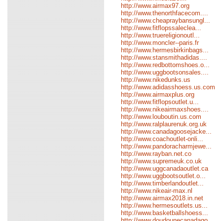
http://www.airmax97.org
http://www.thenorthfacecom....
http://www.cheapraybansungl...
http://www.fitflopssaleclea...
http://www.truereligionoutl...
http://www.moncler--paris.fr
http://www.hermesbirkinbags...
http://www.stansmithadidas....
http://www.redbottomshoes.o...
http://www.uggbootsonsales....
http://www.nikedunks.us
http://www.adidasshoess.us.com
http://www.airmaxplus.org
http://www.fitflopsoutlet.u...
http://www.nikeairmaxshoes....
http://www.louboutin.us.com
http://www.ralplaurenuk.org.uk
http://www.canadagoosejacke...
http://www.coachoutlet-onli...
http://www.pandoracharmjewe...
http://www.rayban.net.co
http://www.supremeuk.co.uk
http://www.uggcanadaoutlet.ca
http://www.uggbootsoutlet.o...
http://www.timberlandoutlet...
http://www.nikeair-max.nl
http://www.airmax2018.in.net
http://www.hermesoutlets.us...
http://www.basketballshoess...
http://www.doudounecanadago...