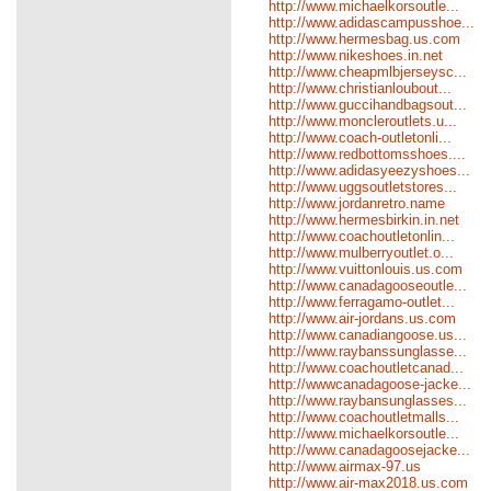
http://www.michaelkorsoutle...
http://www.adidascampusshoe...
http://www.hermesbag.us.com
http://www.nikeshoes.in.net
http://www.cheapmlbjerseysc...
http://www.christianloubout...
http://www.guccihandbagsout...
http://www.moncleroutlets.u...
http://www.coach-outletonli...
http://www.redbottomsshoes....
http://www.adidasyeezyshoes...
http://www.uggsoutletstores...
http://www.jordanretro.name
http://www.hermesbirkin.in.net
http://www.coachoutletonlin...
http://www.mulberryoutlet.o...
http://www.vuittonlouis.us.com
http://www.canadagooseoutle...
http://www.ferragamo-outlet...
http://www.air-jordans.us.com
http://www.canadiangoose.us...
http://www.raybanssunglasse...
http://www.coachoutletcanad...
http://wwwcanadagoose-jacke...
http://www.raybansunglasses...
http://www.coachoutletmalls...
http://www.michaelkorsoutle...
http://www.canadagoosejacke...
http://www.airmax-97.us
http://www.air-max2018.us.com