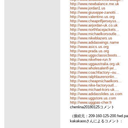
http://www.newbalance.me.uk
http://www.jordan1.us
http://www.giuseppe-zanotti...
http://www.valentino.us.org
http://www.cheapnfljerseyss...
http://www.airjordan-uk.co.uk
http://www.northfacejackets...
http://www.michaelkorsoutle...
http://www.nikeblazers.us
http://www.adidaswings.name
http://www.asics.us.org
http://www.prada.us.org
http://www.uggsclassicboots...
http://www.nikefree-run.fr
http://www.uggaustralia.org.uk
http://www.wholesalenfl-jer...
http://www.coachfactory--ou...
http://www.ralphlaurenonlin...
http://www.cheapmichaelkors...
http://www.nike-factoryoutl...
http://www.michael-kors-uk....
http://www.adidasslides.us.com
http://www.uggstore.us.com
http://www.uggpas-cher.fr
chenlina20180125コメント
（接続元：209-160-125-200.fwd.pa
kakakaooさんによるコメント：