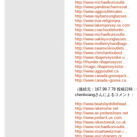
http://www.michaelkorsoutle...
http://www.pandoracharmssal...
http://www.uggsoutletsales....
http://www.raybansunglasses...
http://www.true-religionjea...
http://www.lakersjersey.us.com
http://www.coachoutletonlin...
http://www.michaelkorsoutle...
http://www.oakleysunglasses...
http://www.mulberryhandbags...
http://www.swarovskioutlets...
http://www.christianloubout...
http://www.nbajerseysnike.u...
http://thunder.nbajerseysst...
http://magic.nbajerseysstor...
http://www.uggsoutlet.ca
http://www.canada-goosejack...
http://www.canada--goose.ca
（接続元：167.99.7.78 投稿日時：05
chenlixiangさんによるコメント：
http://www.beatsbydrdrehead...
http://www.nikeroshe.net
http://www.air-jordanshoes.net
http://www.jordan1.us.com
http://www.nikestoreuk.co.uk
http://www.michaelkorsoutle...
http://www.stuartweitzman.i...
http://www.asicstrainers.or...