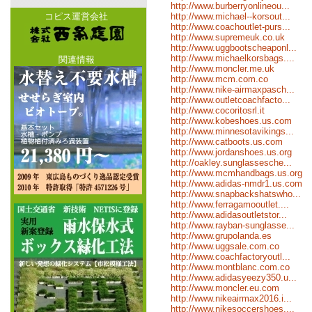
http://www.burberryonlineou...
コピス運営会社
http://www.michael--korsout...
http://www.coachoutlet-purs...
http://www.supremeuk.co.uk
http://www.uggbootscheaponl...
http://www.michaelkorsbags....
関連情報
http://www.moncler.me.uk
http://www.mcm.com.co
http://www.nike-airmaxpasch...
http://www.outletcoachfacto...
http://www.cocoritosrl.it
http://www.kobeshoes.us.com
http://www.minnesotavikings...
http://www.catboots.us.com
http://www.jordanshoes.us.org
http://oakley.sunglassesche...
http://www.mcmhandbags.us.org
http://www.adidas-nmdr1.us.com
http://www.snapbackshatswho...
http://www.ferragamooutlet....
http://www.adidasoutletstor...
http://www.rayban-sunglasse...
http://www.grupolanda.es
http://www.uggsale.com.co
http://www.coachfactoryoutl...
http://www.montblanc.com.co
http://www.adidasyeezy350.u...
http://www.moncler.eu.com
http://www.nikeairmax2016.i...
http://www.nikesoccershoes....