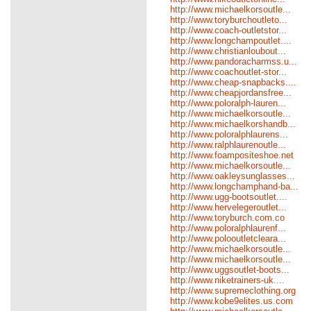
http://www.michaelkorsoutle...
http://www.toryburchoutleto...
http://www.coach-outletstor...
http://www.longchampoutlet....
http://www.christianloubout...
http://www.pandoracharmss.u...
http://www.coachoutlet-stor...
http://www.cheap-snapbacks....
http://www.cheapjordansfree...
http://www.poloralph-lauren...
http://www.michaelkorsoutle...
http://www.michaelkorshandb...
http://www.poloralphlaurens...
http://www.ralphlaurenoutle...
http://www.foampositeshoe.net
http://www.michaelkorsoutle...
http://www.oakleysunglasses...
http://www.longchamphand-ba...
http://www.ugg-bootsoutlet....
http://www.hervelegeroutlet...
http://www.toryburch.com.co
http://www.poloralphlaurenf...
http://www.polooutletcleara...
http://www.michaelkorsoutle...
http://www.michaelkorsoutle...
http://www.uggsoutlet-boots...
http://www.niketrainers-uk....
http://www.supremeclothing.org
http://www.kobe9elites.us.com