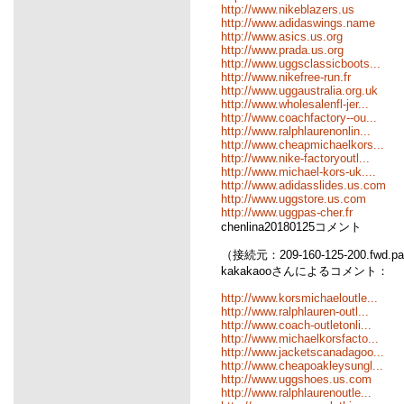
http://www.nikeblazers.us
http://www.adidaswings.name
http://www.asics.us.org
http://www.prada.us.org
http://www.uggsclassicboots...
http://www.nikefree-run.fr
http://www.uggaustralia.org.uk
http://www.wholesalenfl-jer...
http://www.coachfactory--ou...
http://www.ralphlaurenonlin...
http://www.cheapmichaelkors...
http://www.nike-factoryoutl...
http://www.michael-kors-uk....
http://www.adidasslides.us.com
http://www.uggstore.us.com
http://www.uggpas-cher.fr
chenlina20180125コメント
（接続元：209-160-125-200.fwd.pa
kakakaooさんによるコメント：
http://www.korsmichaeloutle...
http://www.ralphlauren-outl...
http://www.coach-outletonli...
http://www.michaelkorsfacto...
http://www.jacketscanadagoo...
http://www.cheapoakleysungl...
http://www.uggshoes.us.com
http://www.ralphlaurenoutle...