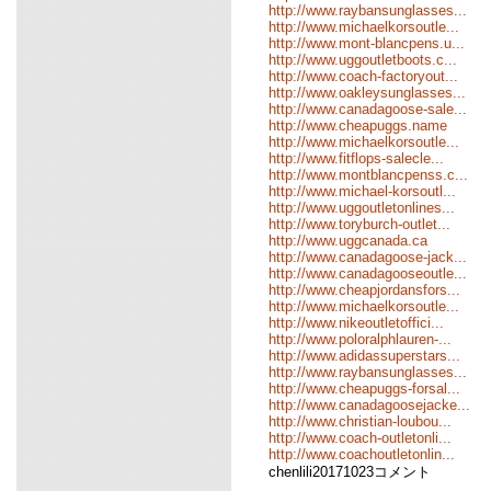
http://www.raybansunglasses...
http://www.michaelkorsoutle...
http://www.mont-blancpens.u...
http://www.uggoutletboots.c...
http://www.coach-factoryout...
http://www.oakleysunglasses...
http://www.canadagoose-sale...
http://www.cheapuggs.name
http://www.michaelkorsoutle...
http://www.fitflops-salecle...
http://www.montblancpenss.c...
http://www.michael-korsoutl...
http://www.uggoutletonlines...
http://www.toryburch-outlet...
http://www.uggcanada.ca
http://www.canadagoose-jack...
http://www.canadagooseoutle...
http://www.cheapjordansfors...
http://www.michaelkorsoutle...
http://www.nikeoutletoffici...
http://www.poloralphlauren-...
http://www.adidassuperstars...
http://www.raybansunglasses...
http://www.cheapuggs-forsal...
http://www.canadagoosejacke...
http://www.christian-loubou...
http://www.coach-outletonli...
http://www.coachoutletonlin...
chenlili20171023コメント