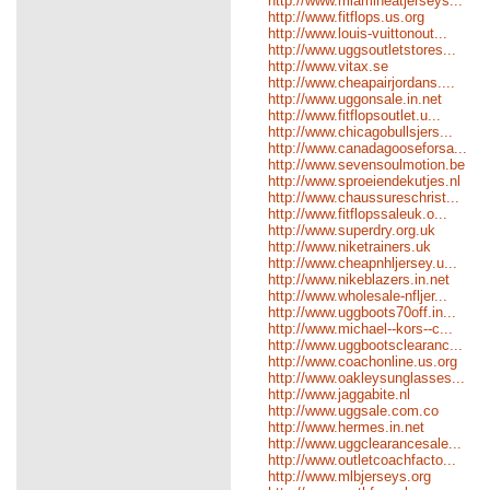
http://www.miamiheatjerseys...
http://www.fitflops.us.org
http://www.louis-vuittonout...
http://www.uggsoutletstores...
http://www.vitax.se
http://www.cheapairjordans....
http://www.uggonsale.in.net
http://www.fitflopsoutlet.u...
http://www.chicagobullsjers...
http://www.canadagooseforsa...
http://www.sevensoulmotion.be
http://www.sproeiendekutjes.nl
http://www.chaussureschrist...
http://www.fitflopssaleuk.o...
http://www.superdry.org.uk
http://www.niketrainers.uk
http://www.cheapnhljersey.u...
http://www.nikeblazers.in.net
http://www.wholesale-nfljer...
http://www.uggboots70off.in...
http://www.michael--kors--c...
http://www.uggbootsclearanc...
http://www.coachonline.us.org
http://www.oakleysunglasses...
http://www.jaggabite.nl
http://www.uggsale.com.co
http://www.hermes.in.net
http://www.uggclearancesale...
http://www.outletcoachfacto...
http://www.mlbjerseys.org