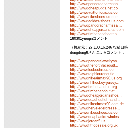
http://www.pandoracharmssal...
http://www.cheapuggs.net.co
http://www.vuittonlouis.us.com
http://www.nikeshoes.us.com
http://www.adidas-shoes.us.com
http://www.pandoracharmssal...
http://www.cheapjordans.us.com
http://www.timberlandbootso...
180301yueqinコメント
（接続元：27.100.16.246 投稿日時：0
dongdong8さんによるコメント：
http://www.pandorajewelryso...
http://www.thenorthfaceoutl...
http://www.louboutin.us.com
http://www.ralphlaurenoutle...
http://www.nikeairmax90.us.org
http://www.nhlhockey-jersey...
http://www.timberland.us.org
http://www.timberlandoutlet...
http://www.cheapjordansshoe...
http://www.coachoutlet-hand...
http://www.nikeairmax90.com.de
http://www.hervelegerdresse...
http://www.nikesshoes.us.com
http://www.snapbacks-wholes...
http://www.jordan5.us
http://www.fitflopssale.org.uk