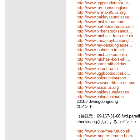
http://www.uggsoutletcom.us...
http://www.ray-banssunglass...
http://www.airmax95.us.org
http://www.oakleyssunglasse...
http://www.mishka.us.com
http://www.northfacethe.us.com
http://www.birkenstocksanda...
http://www.michael--kors.me.uk
http://www.cheapraybansungl...
http://www.ray-bansunglasse...
http://www.louboutin.in.net
http://www.michaelkorsonlin...
http://www.michael-kors-uk....
http://www.stansmithadidas....
http://www.nikeoff.com
http://www.uggbootsoutlet.c...
http://www.poloralphlaureno...
http://www.wwwnorthface.us.com
http://www.asics.us.org
http://www.oakleysunglasses...
http://www.poloralphlauren-...
20183.3wengdongdong
コメント
（接続元：69-167-31-68.fwd.parad
chenlixiangさんによるコメント：
http://www.nike-free-run.co.uk
http://www.montre-femme-hom...