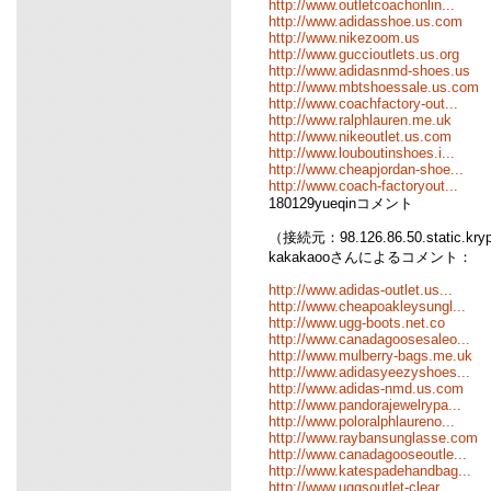
http://www.outletcoachonlin...
http://www.adidasshoe.us.com
http://www.nikezoom.us
http://www.guccioutlets.us.org
http://www.adidasnmd-shoes.us
http://www.mbtshoessale.us.com
http://www.coachfactory-out...
http://www.ralphlauren.me.uk
http://www.nikeoutlet.us.com
http://www.louboutinshoes.i...
http://www.cheapjordan-shoe...
http://www.coach-factoryout...
180129yueqinコメント
（接続元：98.126.86.50.static.kr
kakakaooさんによるコメント：
http://www.adidas-outlet.us...
http://www.cheapoakleysungl...
http://www.ugg-boots.net.co
http://www.canadagoosesaleo...
http://www.mulberry-bags.me.uk
http://www.adidasyeezyshoes...
http://www.adidas-nmd.us.com
http://www.pandorajewelrypa...
http://www.poloralphlaureno...
http://www.raybansunglasse.com
http://www.canadagooseoutle...
http://www.katespadehandbag...
http://www.uggsoutlet-clear...