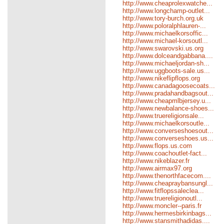
http://www.cheaprolexwatche...
http://www.longchamp-outlet...
http://www.tory-burch.org.uk
http://www.poloralphlauren-...
http://www.michaelkorsoffic...
http://www.michael-korsoutl...
http://www.swarovski.us.org
http://www.dolceandgabbana....
http://www.michaeljordan-sh...
http://www.uggboots-sale.us...
http://www.nikeflipflops.org
http://www.canadagoosecoats...
http://www.pradahandbagsout...
http://www.cheapmlbjersey.u...
http://www.newbalance-shoes...
http://www.truereligionsale...
http://www.michaelkorsoutle...
http://www.converseshoesout...
http://www.converseshoes.us...
http://www.flops.us.com
http://www.coachoutlet-fact...
http://www.nikeblazer.fr
http://www.airmax97.org
http://www.thenorthfacecom....
http://www.cheapraybansungl...
http://www.fitflopssaleclea...
http://www.truereligionoutl...
http://www.moncler--paris.fr
http://www.hermesbirkinbags...
http://www.stansmithadidas....