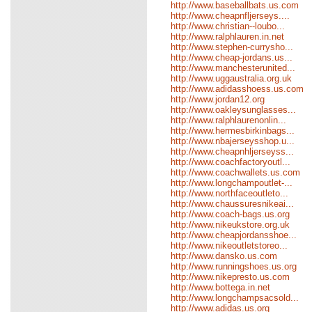
http://www.baseballbats.us.com
http://www.cheapnfljerseys....
http://www.christian--loubo...
http://www.ralphlauren.in.net
http://www.stephen-currysho...
http://www.cheap-jordans.us...
http://www.manchesterunited...
http://www.uggaustralia.org.uk
http://www.adidasshoess.us.com
http://www.jordan12.org
http://www.oakleysunglasses...
http://www.ralphlaurenonlin...
http://www.hermesbirkinbags...
http://www.nbajerseysshop.u...
http://www.cheapnhljerseyss...
http://www.coachfactoryoutl...
http://www.coachwallets.us.com
http://www.longchampoutlet-...
http://www.northfaceoutleto...
http://www.chaussuresnikeai...
http://www.coach-bags.us.org
http://www.nikeukstore.org.uk
http://www.cheapjordansshoe...
http://www.nikeoutletstoreo...
http://www.dansko.us.com
http://www.runningshoes.us.org
http://www.nikepresto.us.com
http://www.bottega.in.net
http://www.longchampsacsold...
http://www.adidas.us.org