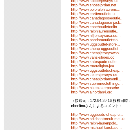
http://www.soccerjerseys.us...
http://www.shoesjordan.net
http://www.poloralphlaurens...
http://www.cartieroutlets.u...
http://www.canadagooseoutle...
http://www.canadagoose-jack...
http://www.coachoutletonlin...
http://www.ralphlaurenoutle...
http://www.nfljerseysusa.us...
http://www.pandoraoutletsto...
http://www.uggsoutlet-store...
http://www.cheap-uggsoutlet...
http://www.cheapjerseyswhol...
http://www.vans-shoes.cc
http://www.katespade-outlet...
http://www.truereligion-jea...
http://www.uggsoutletscheap...
http://www.lakersjerseys.us...
http://www.cheapjordansonli...
http://www.supremeclothingo...
http://www.nikeblazerpasche...
http://www.airjordan4.org
（接続元：172.94.39.16 投稿日時：12
chenlinaさんによるコメント：
http://www.uggboots-cheap.u...
http://www.adidasstoreuk.me.uk
http://www.ralph-laurenpolo...
http://www.michael-korstasc...