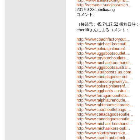
http://www.adidasukoriginal...
http://versace.sunglassesch...
2017.9.22chenlixiang
コメント:
（接続元：45.74.17.52 投稿日時：09
chenliliさんによるコメント：
http://www.coachfactoryoutl...
http://www.michael-korsoutl...
http://www.poloralphlaurenf...
http://www.uggsbootsoutlet....
http://www.toryburchoutlets...
http://www.michaelkors-hand...
http://www.uggsbootsaustral...
http://www.ultraboosts.us.com
http://www.canadagoose-outl...
http://www.pandora-jewelryc...
http://www.poloralphlaurenf...
http://www.uggboots-austral...
http://www.ferragamooutlets...
http://www.ralphlaurenoutle...
http://www.mbtshoesclearanc...
http://www.coachoutletbags....
http://www.canadagooseoutle...
http://www.canadagooseoutle...
http://www.michael-korshand...
http://www.michaelkors-outl...
http://www.niketrainersnike...
http://www.coach-outletonli...