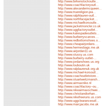
http://www.birkenstockoutle...
http://www.coachfactoryoutl...
http://www.alexandermcqueen...
http://www.truereligion-jea...
http://www.ralphlauren-outl...
http://www.northfacejacket....
http://www.michaelkorsoutle...
http://www.jacketmoncler.co.uk
http://www.uggfactoryoutlet...
http://www.katespadeoutlets...
http://www.burberryscarves....
http://www.redbottomshoes.o...
http://www.cheapairjordans....
http://www.hermesbags.me.uk
http://www.airjordan11.us
http://www.stussy.us.com
http://www.burberry-outlet-...
http://www.jordanshoes.us.org
http://www.louboutin.uk
http://www.ralplaurenuk.org.uk
http://www.michael-korsoutl...
http://www.coachoutletstore...
http://www.stuartweitzmansh...
http://www.airmaxnike.nl
http://www.coachfactory--ou...
http://www.nikeairmaxschwei...
http://www.christiandiorhan...
http://www.nikefreeruns.us.com
http://www.uggclearanceoutl...
http://www.marcjacobs.me.uk