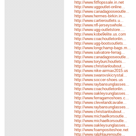
http://www.fitflopssale.in.net
http://www.uggoutlet-online...
http://www.canadagooseoutle...
http://www.hermes-birkin.in...
http://www.cartieroutlets.u...
http://www.nfl-jerseyswhole...
http://www.ugg-outletstore....
http://www.kobe9elite.us.com
http://www.coachoutletonlin...
http://www.ugg-bootsoutlets...
http://www.longchamp-bags.m...
http://www.salvatore-ferrag...
http://www.canadagooseoutle...
http://www.toryburchoutlets...
http://www.christianloubout...
http://www.nike-airmax2015.us
http://www.swarovskicrystal...
http://www.soccer-shoes.us
http://www.raybansunglasses...
http://www.coachoutletonlin...
http://www.oakleysunglasses...
http://www.ferragamoshoes.c...
http://www.clevelandcavalie...
http://www.raybansunglasses...
http://www.christianloubout...
http://www.michaelkorsoutle...
http://www.michaelkorsoutle...
http://www.oakleysunglasses...
http://www.foampositeshoe.net
http://www.ralphlaurenoutle...