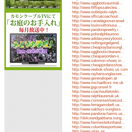
http://www.uggbootsaustrali...
http://www.fitflopssaleclea...
http://www.outletpolo-ralph...
http://www.officialcoachout...
http://www.canadagoosecanad...
http://www.louisvuittonusa....
http://www.pandorajewelry.i...
http://www.poloralphlaureno...
http://www.adidasyeezyboost...
http://www.noltingorgelgend...
http://www.cheapraybansungl...
http://www.uggbootsclearanc...
http://www.cheapairjordan-s...
http://www.salomon-shoes.in...
http://www.cheapjordansshoe...
http://www.reebok-shoes.us.com
http://www.raybansunglasses...
http://www.generaliopen.at
http://www.michaelkors.me.uk
http://www.jpgconseil.fr
http://www.coachoutletonlin...
http://www.ralphlaurenuk.uk
http://www.converseshoesout...
http://www.ferragamobelt.us...
http://www.oakleys-sunglass...
http://www.pandoracharms.us...
http://dolceandgabbana.sung...
http://www.hermesbirkinhand...
http://www.columbiasportswe...
http://www.vitax.se