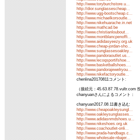
http://www.toryburchstore.u...
http://dior.sunglassescheap...
http://www.ugg-bootscheap.c...
http://www.michaelkorsoutle...
http://www.nikehuarache.in.net
http://www.mathcad.be
http://www.christianloubout...
http://www.montblancpenoffi...
http://www.aididasyeezy.org.uk
http://www.cheap-jordan-sho...
http://www.sunglassesoakley...
http://www.pandoraoutlet.us...
http://www.lecoqsportifshoe...
http://www.basketballshoes....
http://www.pandorajewelryou...
http://www.nikefactoryoutle...
chenlina20170811コメント:
（接続元：45.63.87.78.vultr.com
chanyuanさんによるコメント：
chanyuan2017.08.11書き込む
http://www.cheapoakleysungl...
http://www.oakleysunglasses...
http://www.adidasnmdshoes.u...
http://www.nikeshoes.org.uk
http://www.coachoutlet-onli...
http://www.prada-handbags.c...
http://www.wholesale-nbajer...