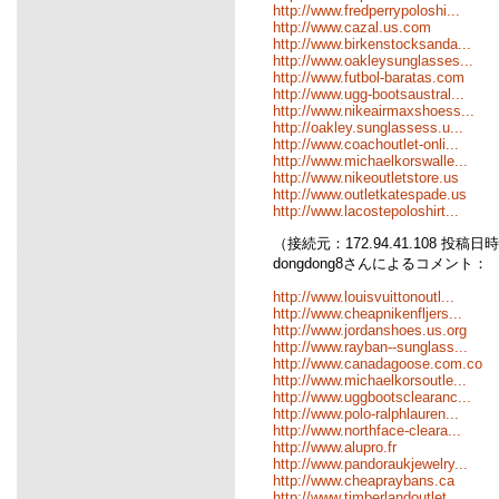
http://www.fredperrypoloshi...
http://www.cazal.us.com
http://www.birkenstocksanda...
http://www.oakleysunglasses...
http://www.futbol-baratas.com
http://www.ugg-bootsaustral...
http://www.nikeairmaxshoess...
http://oakley.sunglassess.u...
http://www.coachoutlet-onli...
http://www.michaelkorswalle...
http://www.nikeoutletstore.us
http://www.outletkatespade.us
http://www.lacostepoloshirt...
（接続元：172.94.41.108 投稿日時：0
dongdong8さんによるコメント：
http://www.louisvuittonoutl...
http://www.cheapnikenfljers...
http://www.jordanshoes.us.org
http://www.rayban--sunglass...
http://www.canadagoose.com.co
http://www.michaelkorsoutle...
http://www.uggbootsclearanc...
http://www.polo-ralphlauren...
http://www.northface-cleara...
http://www.alupro.fr
http://www.pandoraukjewelry...
http://www.cheapraybans.ca
http://www.timberlandoutlet...