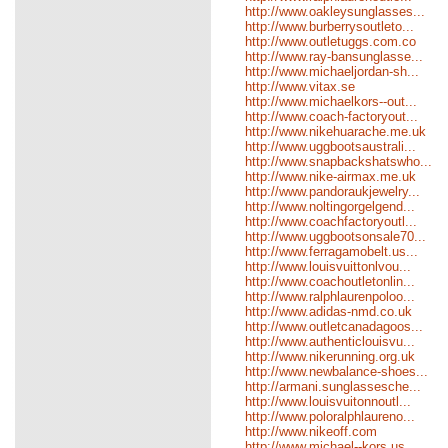
http://www.oakleysunglasses...
http://www.burberrysoutleto...
http://www.outletuggs.com.co
http://www.ray-bansunglasse...
http://www.michaeljordan-sh...
http://www.vitax.se
http://www.michaelkors--out...
http://www.coach-factoryout...
http://www.nikehuarache.me.uk
http://www.uggbootsaustrali...
http://www.snapbackshatswho...
http://www.nike-airmax.me.uk
http://www.pandoraukjewelry...
http://www.noltingorgelgend...
http://www.coachfactoryoutl...
http://www.uggbootsonsale70...
http://www.ferragamobelt.us...
http://www.louisvuittonlvou...
http://www.coachoutletonlin...
http://www.ralphlaurenpoloo...
http://www.adidas-nmd.co.uk
http://www.outletcanadagoos...
http://www.authenticlouisvu...
http://www.nikerunning.org.uk
http://www.newbalance-shoes...
http://armani.sunglassesche...
http://www.louisvuitonnoutl...
http://www.poloralphlaureno...
http://www.nikeoff.com
http://www.michael--kors.us...