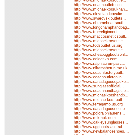
http://www.michaelkorsoutle...
http://www.coachoutletonlin...
http://www.michaelkorsukhan...
http://www.clevelandcavalie...
http://www.swarovskioutlets...
http://www.chromeheartsoutl...
http://www.longchamphandbag...
http://www.truereligionoutl...
http://www.maccosmeticsoutl...
http://www.michaelkorsoutle...
http://www.todsoutlet.us.org
http://www.michaelkorsoutle...
http://www.cheapuggbootsonl...
http://www.adidasko.com
http://www.ralphlauren-pasc...
http://www.nikerosherun.me.uk
http://www.coachfactoryoutl...
http://www.coachoutletonlin...
http://www.canadagoosejacke...
http://www.sunglassofficial...
http://www.coachhandbagscle...
http://www.michaelkorshandb...
http://www.michae-kors-outl...
http://www.ferragamo.us.org
http://www.canadagooseoutle...
http://www.poloralphlaurens...
http://www.mikmok.com
http://www.oakleysunglasses...
http://www.uggboots-austral...
http://www.newbalanceshoes....