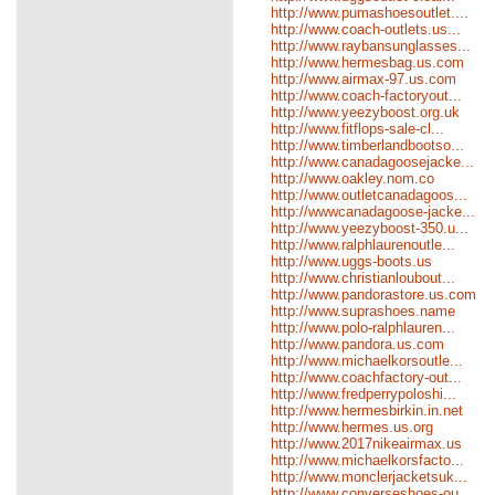
http://www.pumashoesoutlet....
http://www.coach-outlets.us...
http://www.raybansunglasses...
http://www.hermesbag.us.com
http://www.airmax-97.us.com
http://www.coach-factoryout...
http://www.yeezyboost.org.uk
http://www.fitflops-sale-cl...
http://www.timberlandbootso...
http://www.canadagoosejacke...
http://www.oakley.nom.co
http://www.outletcanadagoos...
http://wwwcanadagoose-jacke...
http://www.yeezyboost-350.u...
http://www.ralphlaurenoutle...
http://www.uggs-boots.us
http://www.christianloubout...
http://www.pandorastore.us.com
http://www.suprashoes.name
http://www.polo-ralphlauren...
http://www.pandora.us.com
http://www.michaelkorsoutle...
http://www.coachfactory-out...
http://www.fredperrypoloshi...
http://www.hermesbirkin.in.net
http://www.hermes.us.org
http://www.2017nikeairmax.us
http://www.michaelkorsfacto...
http://www.monclerjacketsuk...
http://www.converseshoes-ou...