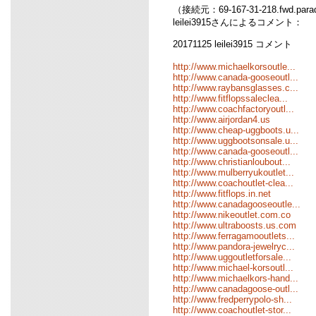
（接続元：69-167-31-218.fwd.para
leilei3915さんによるコメント：
20171125 leilei3915 コメント
http://www.michaelkorsoutle...
http://www.canada-gooseoutl...
http://www.raybansglasses.c...
http://www.fitflopssaleclea...
http://www.coachfactoryoutl...
http://www.airjordan4.us
http://www.cheap-uggboots.u...
http://www.uggbootsonsale.u...
http://www.canada-gooseoutl...
http://www.christianloubout...
http://www.mulberryukoutlet...
http://www.coachoutlet-clea...
http://www.fitflops.in.net
http://www.canadagooseoutle...
http://www.nikeoutlet.com.co
http://www.ultraboosts.us.com
http://www.ferragamooutlets...
http://www.pandora-jewelryc...
http://www.uggoutletforsale...
http://www.michael-korsoutl...
http://www.michaelkors-hand...
http://www.canadagoose-outl...
http://www.fredperrypolo-sh...
http://www.coachoutlet-stor...