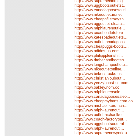
http://www.supremeclothing....
http://www.uggbootsoutletst...
http://www.canadagoosesoutl...
http://www.nikeoutlet.in.net
http://www.cheapnfljerseysn...
http://www.uggoutlet-cleara...
http://www.ralphlaurenoutle...
http://www.coachoutletstore...
http://www.katespadeoutlets...
http://www.outletcanadagoos...
http://www.cheapuggs-boots....
http://www.adidas.us.com
http://www.philipppleinshir...
http://www.timberlandbootso...
http://www.longchampoutletu...
http://www.nikeoutletonline...
http://www.birkenstocks.us
http://www.christianloubout...
http://www.yeezyboost.us.com
http://www.oakley.nom.co
http://www.ralphlaurensale-...
http://www.canadagoosesaleo...
http://www.cheapraybans.com.co
http://www.michael-kors-han...
http://www.ralph-laurenoutl...
http://www.outletmichaelkor...
http://www.coach-factoryout...
http://www.uggsbootsaustral...
http://www.ralph-laurenoutl...
http://www.supremenewyork.u...