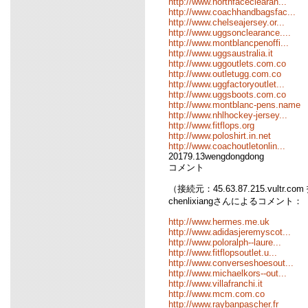
http://www.northfaceclearan...
http://www.coachhandbagsfac...
http://www.chelseajersey.or...
http://www.uggsonclearance....
http://www.montblancpenoffi...
http://www.uggsaustralia.it
http://www.uggoutlets.com.co
http://www.outletugg.com.co
http://www.uggfactoryoutlet...
http://www.uggsboots.com.co
http://www.montblanc-pens.name
http://www.nhlhockey-jersey...
http://www.fitflops.org
http://www.poloshirt.in.net
http://www.coachoutletonlin...
20179.13wengdongdong
コメント
（接続元：45.63.87.215.vultr.co
chenlixiangさんによるコメント：
http://www.hermes.me.uk
http://www.adidasjeremyscot...
http://www.poloralph--laure...
http://www.fitflopsoutlet.u...
http://www.converseshoesout...
http://www.michaelkors--out...
http://www.villafranchi.it
http://www.mcm.com.co
http://www.raybanpascher.fr