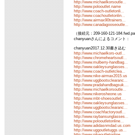
http://www.michaelkorsoutle...
http://www.polooutlet.name
http://www.coach-outletonli...
http://www.coachoutletonlin...
http://www.airmax90trainers...
http://www.canadagooseoutle...
（接続元：209-160-121-184.fwd.pa
chanyuanさんによるコメント：
chanyuan2017.12.30書き込む
http://www.michaelkors-outl...
http://www.chromeheartsoutl...
http://www.mulberry-handbag...
http://www.oakleysunglasses...
http://www.coach-outletclea...
http://www.nike-airmax2015.us
http://www.uggbootsclearanc...
http://www.pradahandbagsuk....
http://www.michaelkorsoutle...
http://www.nikerosheone.us
http://www.mbt-shoesoutlet....
http://www.oakleysunglasses...
http://www.uggbootsclearanc...
http://www.coachfactoryoutl...
http://www.raybansunglasses...
http://www.polooutletonline...
http://www.adidasnmdad.us.com
http://www.uggoutletuggs.us...
http://www.nikeoutletonline...