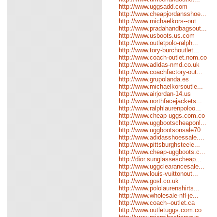
http://www.uggsadd.com
http://www.cheapjordansshoe...
http://www.michaelkors--out...
http://www.pradahandbagsout...
http://www.usboots.us.com
http://www.outletpolo-ralph...
http://www.tory-burchoutlet...
http://www.coach-outlet.nom.co
http://www.adidas-nmd.co.uk
http://www.coachfactory-out...
http://www.grupolanda.es
http://www.michaelkorsoutle...
http://www.airjordan-14.us
http://www.northfacejackets...
http://www.ralphlaurenpoloo...
http://www.cheap-uggs.com.co
http://www.uggbootscheaponl...
http://www.uggbootsonsale70...
http://www.adidasshoessale....
http://www.pittsburghsteele...
http://www.cheap-uggboots.c...
http://dior.sunglassescheap...
http://www.uggclearancesale...
http://www.louis-vuittonout...
http://www.gosl.co.uk
http://www.pololaurenshirts...
http://www.wholesale-nfl-je...
http://www.coach--outlet.ca
http://www.outletuggs.com.co