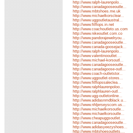
http://www.ralph-laurenpolo...
http://www.canadagooseoutle...
http://www.mbtshoes.me.uk
http://www.michaelkorsclear...
http://www.uggoutletaustral...
http://www.fitflops.in.net
http://www.coachoutleto.us.com
http://www.nikeoutlet.com.co
http://www.pandorajewelryou...
http://www.canadagooseoutle...
http://www.canada-goosejack...
http://www.ralph-laurenpolo...
http://www.valentinooutlet....
http://www.michael-korsoutl...
http://www.canadagooseoutle...
http://www.canadagoose-outl...
http://www.coach-outletstor...
http://www.uggoutlet-stores...
http://www.fitflopssaleclea...
http://www.ralphlaurenpoloo...
http://www.ralphlauren-outl...
http://www.ugg-outletonline...
http://www.adidasnmdblack.u...
http://www.nhljerseyscom.us...
http://www.michaelkorsoutle...
http://www.michaelkorsoutle...
http://www.cheapuggsoutlet....
http://www.canadagooseoutle...
http://www.adidasyeezyshoes...
http://www.mbtshoesoutlets....