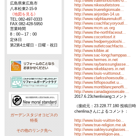
http://www.valentinoshoes-o...
広島県東広島市
http://www.nikeoutletstore....
八本松東2-15-9
http://www.truereligionsale...
《地図を見る》
http://www.airjordan-14.us
http://www.ralphlaurenukoff...
TEL:082-497-0333
http://www.coachfacyoryoutl...
FAX:082-428-5950
http://www.mcm.us.org
営業時間
http://www.the-northfaceout...
8：00～17：00
http://www.cocoritosrl.it
定休日
http://www.fredperrypoloshi...
第2第4土曜日・日曜・祝日
http://www.outletcoachfacto...
http://www.kibbie.at
http://www.sac-longchamppas...
http://www.hermes.in.net
http://www.raybanssunglasse...
http://www.nikeblazers.in.net
http://www.louis-vuittonout...
http://www.clarksshoesoutle...
http://www.fitflopsoutlet.u...
http://www.montblancpenoffi...
http://www.canadagoosesale....
2017.6.23chenlixiangコメント
（接続元：23.228.77.180 投稿日時：0
chenlinaさんによるコメント：
ガーデンスタジオコピスの
特長
http://www.louis-vuitton-bo...
http://www.true-religion.me.uk
http://www.oakleysunglasses...
その他のリンク先へ
http://www.truereligion-jea...