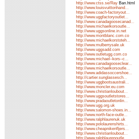
http://www.ctss.se/Ray
Ban.html
http://www.louisvuittonhand...
http://www.coach-factoryout...
http://www.uggfactoryoutlet...
http://www.canadagoosecanad...
http://www.michaelkorsoutle...
http://www.uggsonline.in.net
http://www.montblanc.com.co
http://www.michaelkorstoteh...
http://www.mulberrysale.uk
http://www.uggsadd.com
http://www.outletugg.com.co
http://www.michael--kors--c...
http://www.canadagooseclear...
http://www.michaelkorsoutle...
http://www.adidassoccershoe...
http://cartier.sunglassesch...
http://www.uggbootsaustrali...
http://www.moncler.eu.com
http://www.christianloubout...
http://www.uggsoutletstores...
http://www.pradaoutletonlin...
http://www.ugg.org.uk
http://www.salomon-shoes.in...
http://www.north-face-outle...
http://www.ralphlaurenuk.uk
http://www.pololaurenshirts...
http://www.cheapnikenfljers...
http://www.christianloubout...
http://www.ralphlaurenoutle...