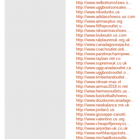
http://www.redbottomshoes.o...
http://www.uggbootsonsales....
http://www.nikedunks.us
http://www.adidasshoess.us.com
http://www.airmaxplus.org
http://www.fitflopsoutlet.u...
http://www.nikeairmaxshoes....
http://www.louboutin.us.com
http://www.ralplaurenuk.org.uk
http://www.canadagoosejacke...
http://www.coachoutlet-onli...
http://www.pandoracharmjewe...
http://www.rayban.net.co
http://www.supremeuk.co.uk
http://www.uggcanadaoutlet.ca
http://www.uggbootsoutlet.o...
http://www.timberlandoutlet...
http://www.nikeair-max.nl
http://www.airmax2018.in.net
http://www.hermesoutlets.us...
http://www.basketballshoess...
http://www.doudounecanadago...
http://www.newbalance.me.uk
http://www.jordan1.us
http://www.giuseppe-zanotti...
http://www.valentino.us.org
http://www.cheapnfljerseyss...
http://www.airjordan-uk.co.uk
http://www.northfacejackets...
http://www.michaelkorsoutle...