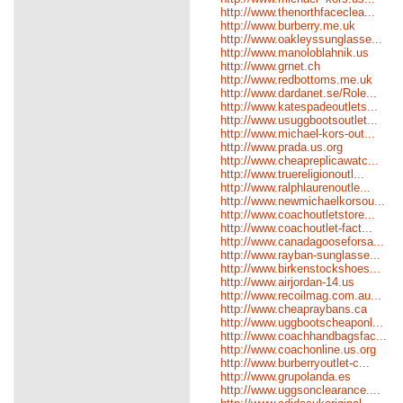
http://www.thenorthfaceclea...
http://www.burberry.me.uk
http://www.oakleyssunglasse...
http://www.manoloblahnik.us
http://www.grnet.ch
http://www.redbottoms.me.uk
http://www.dardanet.se/Role...
http://www.katespadeoutlets...
http://www.usuggbootsoutlet...
http://www.michael-kors-out...
http://www.prada.us.org
http://www.cheapreplicawatc...
http://www.truereligionoutl...
http://www.ralphlaurenoutle...
http://www.newmichaelkorsou...
http://www.coachoutletstore...
http://www.coachoutlet-fact...
http://www.canadagooseforsa...
http://www.rayban-sunglasse...
http://www.birkenstockshoes...
http://www.airjordan-14.us
http://www.recoilmag.com.au...
http://www.cheapraybans.ca
http://www.uggbootscheaponl...
http://www.coachhandbagsfac...
http://www.coachonline.us.org
http://www.burberryoutlet-c...
http://www.grupolanda.es
http://www.uggsonclearance....