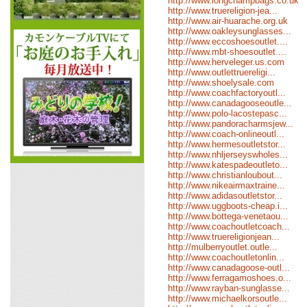
http://www.longchampbags.co.uk
http://www.truereligion-jea...
http://www.air-huarache.org.uk
http://www.oakleysunglasses...
http://www.eccoshoesoutlet....
http://www.mbt-shoesoutlet....
http://www.herveleger.us.com
http://www.outlettruereligi...
http://www.shoelysale.com
http://www.coachfactoryoutl...
http://www.canadagooseoutle...
http://www.polo-lacostepasc...
http://www.pandoracharmsjew...
http://www.coach-onlineoutl...
http://www.hermesoutletstor...
http://www.nhljerseyswholes...
http://www.katespadeoutleto...
http://www.christianloubout...
http://www.nikeairmaxtraine...
http://www.adidasoutletstor...
http://www.uggboots-cheap.i...
http://www.bottega-venetaou...
http://www.coachoutletcoach...
http://www.truereligionjean...
http://mulberryoutlet.outle...
http://www.coachoutletonlin...
http://www.canadagoose-outl...
http://www.ferragamoshoes.o...
http://www.rayban-sunglasse...
http://www.michaelkorsoutle...