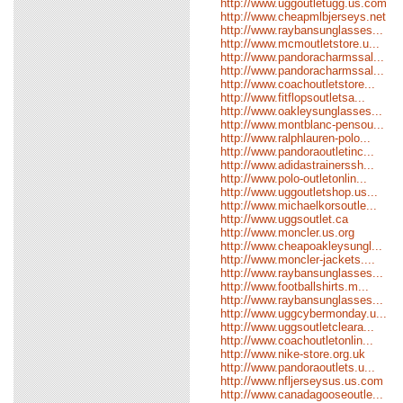
http://www.uggoutletugg.us.com
http://www.cheapmlbjerseys.net
http://www.raybansunglasses...
http://www.mcmoutletstore.u...
http://www.pandoracharmssal...
http://www.pandoracharmssal...
http://www.coachoutletstore...
http://www.fitflopsoutletsa...
http://www.oakleysunglasses...
http://www.montblanc-pensou...
http://www.ralphlauren-polo...
http://www.pandoraoutletinc...
http://www.adidastrainerssh...
http://www.polo-outletonlin...
http://www.uggoutletshop.us...
http://www.michaelkorsoutle...
http://www.uggsoutlet.ca
http://www.moncler.us.org
http://www.cheapoakleysungl...
http://www.moncler-jackets....
http://www.raybansunglasses...
http://www.footballshirts.m...
http://www.raybansunglasses...
http://www.uggcybermonday.u...
http://www.uggsoutletcleara...
http://www.coachoutletonlin...
http://www.nike-store.org.uk
http://www.pandoraoutlets.u...
http://www.nfljerseysus.us.com
http://www.canadagooseoutle...