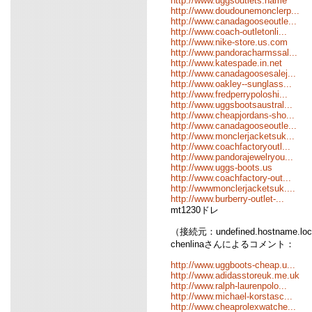
http://www.uggsoutlets.name
http://www.doudounemonclerp...
http://www.canadagooseoutle...
http://www.coach-outletonli...
http://www.nike-store.us.com
http://www.pandoracharmssal...
http://www.katespade.in.net
http://www.canadagoosesalej...
http://www.oakley--sunglass...
http://www.fredperrypoloshi...
http://www.uggsbootsaustral...
http://www.cheapjordans-sho...
http://www.canadagooseoutle...
http://www.monclerjacketsuk...
http://www.coachfactoryoutl...
http://www.pandorajewelryou...
http://www.uggs-boots.us
http://www.coachfactory-out...
http://wwwmonclerjacketsuk....
http://www.burberry-outlet-...
mt1230ドレ
（接続元：undefined.hostname.loc
chenlinaさんによるコメント：
http://www.uggboots-cheap.u...
http://www.adidasstoreuk.me.uk
http://www.ralph-laurenpolo...
http://www.michael-korstasc...
http://www.cheaprolexwatche...