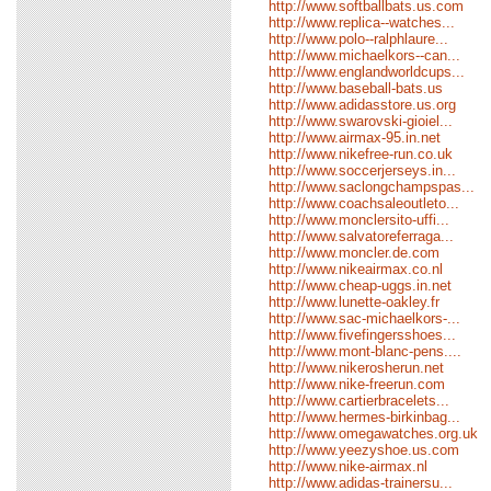
http://www.softballbats.us.com
http://www.replica--watches...
http://www.polo--ralphlaure...
http://www.michaelkors--can...
http://www.englandworldcups...
http://www.baseball-bats.us
http://www.adidasstore.us.org
http://www.swarovski-gioiel...
http://www.airmax-95.in.net
http://www.nikefree-run.co.uk
http://www.soccerjerseys.in...
http://www.saclongchampspas...
http://www.coachsaleoutleto...
http://www.monclersito-uffi...
http://www.salvatoreferraga...
http://www.moncler.de.com
http://www.nikeairmax.co.nl
http://www.cheap-uggs.in.net
http://www.lunette-oakley.fr
http://www.sac-michaelkors-...
http://www.fivefingersshoes...
http://www.mont-blanc-pens....
http://www.nikerosherun.net
http://www.nike-freerun.com
http://www.cartierbracelets...
http://www.hermes-birkinbag...
http://www.omegawatches.org.uk
http://www.yeezyshoe.us.com
http://www.nike-airmax.nl
http://www.adidas-trainersu...