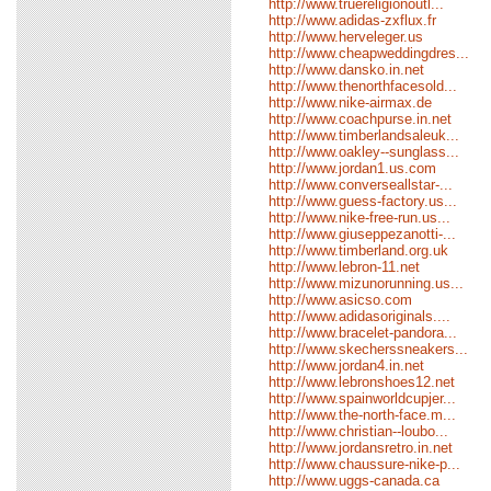
http://www.truereligionoutl...
http://www.adidas-zxflux.fr
http://www.herveleger.us
http://www.cheapweddingdres...
http://www.dansko.in.net
http://www.thenorthfacesold...
http://www.nike-airmax.de
http://www.coachpurse.in.net
http://www.timberlandsaleuk...
http://www.oakley--sunglass...
http://www.jordan1.us.com
http://www.converseallstar-...
http://www.guess-factory.us...
http://www.nike-free-run.us...
http://www.giuseppezanotti-...
http://www.timberland.org.uk
http://www.lebron-11.net
http://www.mizunorunning.us...
http://www.asicso.com
http://www.adidasoriginals....
http://www.bracelet-pandora...
http://www.skecherssneakers...
http://www.jordan4.in.net
http://www.lebronshoes12.net
http://www.spainworldcupjer...
http://www.the-north-face.m...
http://www.christian--loubo...
http://www.jordansretro.in.net
http://www.chaussure-nike-p...
http://www.uggs-canada.ca