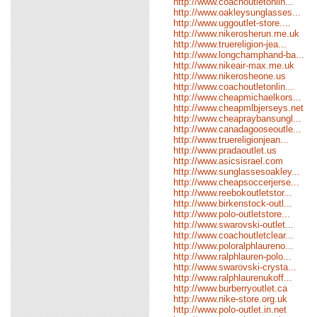
http://www.coachoutletonlin...
http://www.oakleysunglasses...
http://www.uggoutlet-store....
http://www.nikerosherun.me.uk
http://www.truereligion-jea...
http://www.longchamphand-ba...
http://www.nikeair-max.me.uk
http://www.nikerosheone.us
http://www.coachoutletonlin...
http://www.cheapmichaelkors...
http://www.cheapmlbjerseys.net
http://www.cheapraybansungl...
http://www.canadagooseoutle...
http://www.truereligionjean...
http://www.pradaoutlet.us
http://www.asicsisrael.com
http://www.sunglassesoakley...
http://www.cheapsoccerjerse...
http://www.reebokoutletstor...
http://www.birkenstock-outl...
http://www.polo-outletstore...
http://www.swarovski-outlet...
http://www.coachoutletclear...
http://www.poloralphlaureno...
http://www.ralphlauren-polo...
http://www.swarovski-crysta...
http://www.ralphlaurenukoff...
http://www.burberryoutlet.ca
http://www.nike-store.org.uk
http://www.polo-outlet.in.net