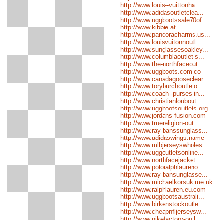
http://www.louis--vuittonha...
http://www.adidasoutletclea...
http://www.uggbootssale70of...
http://www.kibbie.at
http://www.pandoracharms.us...
http://www.louisvuitonnoutl...
http://www.sunglassesoakley...
http://www.columbiaoutlet-s...
http://www.the-northfaceout...
http://www.uggboots.com.co
http://www.canadagooseclear...
http://www.toryburchoutleto...
http://www.coach--purses.in...
http://www.christianloubout...
http://www.uggbootsoutlets.org
http://www.jordans-fusion.com
http://www.truereligion-out...
http://www.ray-banssunglass...
http://www.adidaswings.name
http://www.mlbjerseyswholes...
http://www.uggoutletsonline...
http://www.northfacejacket....
http://www.poloralphlaureno...
http://www.ray-bansunglasse...
http://www.michaelkorsuk.me.uk
http://www.ralphlauren.eu.com
http://www.uggbootsaustrali...
http://www.birkenstockoutle...
http://www.cheapnfljerseysw...
http://www.nikefactory-outl...