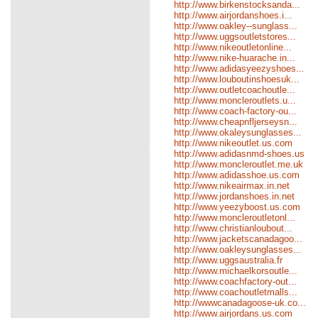
http://www.birkenstocksanda...
http://www.airjordanshoes.i...
http://www.oakley--sunglass...
http://www.uggsoutletstores...
http://www.nikeoutletonline...
http://www.nike-huarache.in...
http://www.adidasyeezyshoes...
http://www.louboutinshoesuk...
http://www.outletcoachoutle...
http://www.moncleroutlets.u...
http://www.coach-factory-ou...
http://www.cheapnfljerseysn...
http://www.okaleysunglasses...
http://www.nikeoutlet.us.com
http://www.adidasnmd-shoes.us
http://www.moncleroutlet.me.uk
http://www.adidasshoe.us.com
http://www.nikeairmax.in.net
http://www.jordanshoes.in.net
http://www.yeezyboost.us.com
http://www.moncleroutletonl...
http://www.christianloubout...
http://www.jacketscanadagoo...
http://www.oakleysunglasses...
http://www.uggsaustralia.fr
http://www.michaelkorsoutle...
http://www.coachfactory-out...
http://www.coachoutletmalls...
http://wwwcanadagoose-uk.co...
http://www.airjordans.us.com