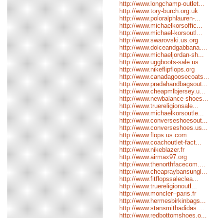
http://www.longchamp-outlet...
http://www.tory-burch.org.uk
http://www.poloralphlauren-...
http://www.michaelkorsoffic...
http://www.michael-korsoutl...
http://www.swarovski.us.org
http://www.dolceandgabbana....
http://www.michaeljordan-sh...
http://www.uggboots-sale.us...
http://www.nikeflipflops.org
http://www.canadagoosecoats...
http://www.pradahandbagsout...
http://www.cheapmlbjersey.u...
http://www.newbalance-shoes...
http://www.truereligionsale...
http://www.michaelkorsoutle...
http://www.converseshoesout...
http://www.converseshoes.us...
http://www.flops.us.com
http://www.coachoutlet-fact...
http://www.nikeblazer.fr
http://www.airmax97.org
http://www.thenorthfacecom....
http://www.cheapraybansungl...
http://www.fitflopssaleclea...
http://www.truereligionoutl...
http://www.moncler--paris.fr
http://www.hermesbirkinbags...
http://www.stansmithadidas....
http://www.redbottomshoes.o...