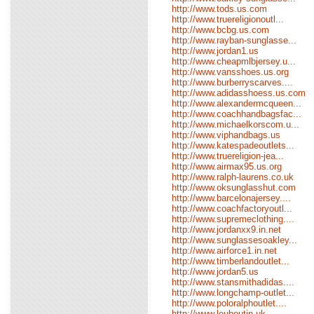
http://www.tods.us.com
http://www.truereligionoutl...
http://www.bcbg.us.com
http://www.rayban-sunglasse...
http://www.jordan1.us
http://www.cheapmlbjersey.u...
http://www.vansshoes.us.org
http://www.burberryscarves....
http://www.adidasshoess.us.com
http://www.alexandermcqueen...
http://www.coachhandbagsfac...
http://www.michaelkorscom.u...
http://www.viphandbags.us
http://www.katespadeoutlets...
http://www.truereligion-jea...
http://www.airmax95.us.org
http://www.ralph-laurens.co.uk
http://www.oksunglasshut.com
http://www.barcelonajersey....
http://www.coachfactoryoutl...
http://www.supremeclothing....
http://www.jordanxx9.in.net
http://www.sunglassesoakley...
http://www.airforce1.in.net
http://www.timberlandoutlet...
http://www.jordan5.us
http://www.stansmithadidas....
http://www.longchamp-outlet...
http://www.poloralphoutlet....
http://www.louboutin.uk