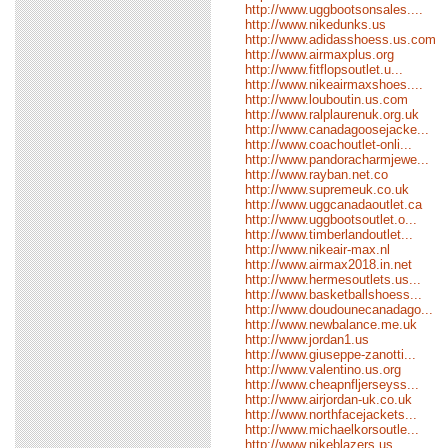
http://www.uggbootsonsales....
http://www.nikedunks.us
http://www.adidasshoess.us.com
http://www.airmaxplus.org
http://www.fitflopsoutlet.u...
http://www.nikeairmaxshoes....
http://www.louboutin.us.com
http://www.ralplaurenuk.org.uk
http://www.canadagoosejacke...
http://www.coachoutlet-onli...
http://www.pandoracharmjewe...
http://www.rayban.net.co
http://www.supremeuk.co.uk
http://www.uggcanadaoutlet.ca
http://www.uggbootsoutlet.o...
http://www.timberlandoutlet...
http://www.nikeair-max.nl
http://www.airmax2018.in.net
http://www.hermesoutlets.us...
http://www.basketballshoess...
http://www.doudounecanadago...
http://www.newbalance.me.uk
http://www.jordan1.us
http://www.giuseppe-zanotti...
http://www.valentino.us.org
http://www.cheapnfljerseyss...
http://www.airjordan-uk.co.uk
http://www.northfacejackets...
http://www.michaelkorsoutle...
http://www.nikeblazers.us