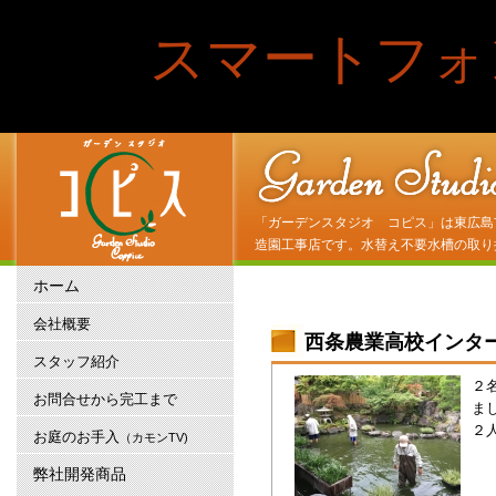
スマートフォ
「ガーデンスタジオ コピス」は東広島
造園工事店です。水替え不要水槽の取り
ホーム
会社概要
西条農業高校インタ
スタッフ紹介
２
お問合せから完工まで
ま
２
お庭のお手入
（カモンTV)
弊社開発商品