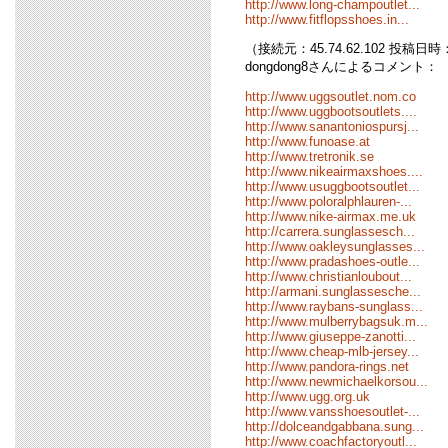
http://www.long-champoutlet...
http://www.fitflopsshoes.in...
（接続元：45.74.62.102 投稿日時：08
dongdong8さんによるコメント：
http://www.uggsoutlet.nom.co
http://www.uggbootsoutlets....
http://www.sanantoniospursj...
http://www.funoase.at
http://www.tretronik.se
http://www.nikeairmaxshoes....
http://www.usuggbootsoutlet...
http://www.poloralphlauren-...
http://www.nike-airmax.me.uk
http://carrera.sunglassesch...
http://www.oakleysunglasses...
http://www.pradashoes-outle...
http://www.christianloubout...
http://armani.sunglassesche...
http://www.raybans-sunglass...
http://www.mulberrybagsuk.m...
http://www.giuseppe-zanotti...
http://www.cheap-mlb-jersey...
http://www.pandora-rings.net
http://www.newmichaelkorsou...
http://www.ugg.org.uk
http://www.vansshoesoutlet-...
http://dolceandgabbana.sung...
http://www.coachfactoryoutl...