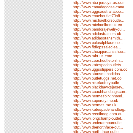
http://www.nba-jerseys.us.com
http://www.canadagoose-cana...
http://www.uggsaustraliaboo...
http://www.coachoutlet70off...
http://www.michaelkorsoutle...
http://www.michaelkorsuk.co...
http://www.pandorajewelryou...
http://www.adidastrainers.uk
http://www.adidasstansmith....
http://www.poloralphlaureno...
http://www.fitflopssaleclea...
http://www.cheapjordansshoe...
http://www.mbt.us.com
http://www.coachoutletonlin...
http://www.katespadeoutlets...
http://www.uggsslippers.com.co
http://www.stansmithadidas....
http://www.outletuggs.net.co
http://www.nikefactoryoutle...
http://www.blackhawksjersey...
http://www.coachhandbagscan...
http://www.hermesbirkinhand...
http://www.superdry.me.uk
http://www.hermes.me.uk
http://www.katespadehandbag...
http://www.recoilmag.com.au...
http://www.longchamp-outlet...
http://www.underarmouroutle...
http://www.thenorthface-out...
http://www.north-face-outle...