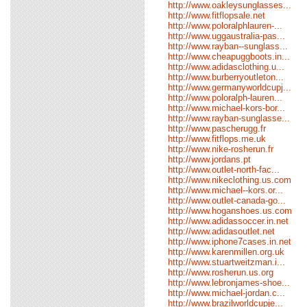
http://www.oakleysunglasses...
http://www.fitflopsale.net
http://www.poloralphlauren-...
http://www.uggaustralia-pas...
http://www.rayban--sunglass...
http://www.cheapuggboots.in...
http://www.adidasclothing.u...
http://www.burberryoutleton...
http://www.germanyworldcupj...
http://www.poloralph-lauren...
http://www.michael-kors-bor...
http://www.rayban-sunglasse...
http://www.pascherugg.fr
http://www.fitflops.me.uk
http://www.nike-rosherun.fr
http://www.jordans.pt
http://www.outlet-north-fac...
http://www.nikeclothing.us.com
http://www.michael--kors.or...
http://www.outlet-canada-go...
http://www.hoganshoes.us.com
http://www.adidassoccer.in.net
http://www.adidasoutlet.net
http://www.iphone7cases.in.net
http://www.karenmillen.org.uk
http://www.stuartweitzman.i...
http://www.rosherun.us.org
http://www.lebronjames-shoe...
http://www.michael-jordan.c...
http://www.brazilworldcupje...