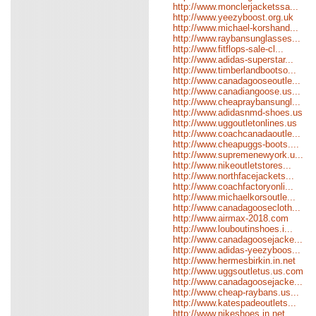
http://www.monclerjacketssa...
http://www.yeezyboost.org.uk
http://www.michael-korshand...
http://www.raybansunglasses...
http://www.fitflops-sale-cl...
http://www.adidas-superstar...
http://www.timberlandbootso...
http://www.canadagooseoutle...
http://www.canadiangoose.us...
http://www.cheapraybansungl...
http://www.adidasnmd-shoes.us
http://www.uggoutletonlines.us
http://www.coachcanadaoutle...
http://www.cheapuggs-boots....
http://www.supremenewyork.u...
http://www.nikeoutletstores...
http://www.northfacejackets...
http://www.coachfactoryonli...
http://www.michaelkorsoutle...
http://www.canadagoosecloth...
http://www.airmax-2018.com
http://www.louboutinshoes.i...
http://www.canadagoosejacke...
http://www.adidas-yeezyboos...
http://www.hermesbirkin.in.net
http://www.uggsoutletus.us.com
http://www.canadagoosejacke...
http://www.cheap-raybans.us...
http://www.katespadeoutlets...
http://www.nikeshoes.in.net