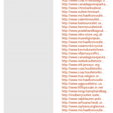
http://www.coach-handbags.u...
http://www.canadagooseparka...
http://www.christianloubout...
http://www.outletchristianl...
http://www.michaelkorsoutle...
http://www.valentinooutlet....
http://www.barbouroutlet.us...
http://www.hermesoutletonli...
http://www.pradahandbagsuk....
http://www.nike-store.org.uk
http://www.truereligionjean...
http://www.michaelkorsoutle...
http://www.swarovskicrystal...
http://www.kevindurantshoes...
http://www.nfljerseysoffici...
http://www.canadagoosejacke...
http://www.reebokoutletstor...
http://www.nhl-jerseys.org
http://www.coachoutletonlin...
http://www.coachoutletonlin...
http://www.true-religion.or...
http://www.michaelkorsoutle...
http://www.uggsoutletinc.us...
http://www.fitflopssale.in.net
http://www.longchamphandbag...
http://mulberryoutlet.outle...
http://www.ralphlauren-polo...
http://www.airhuaracheuk.or...
http://www.raybansunglasses...
http://www.michaelkorsoutle...