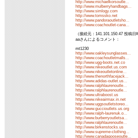
http://www.michaelkorsoutle...
http://www.mulberryhandbags...
http://www.simlogy.com
http://www.tomssko.net
http://www.pandoraoutletsho...
http://www.coachoutlet-cana...
（接続元：141.101.150.47 投稿日時：
aaさんによるコメント：
mt1230
http://www.oakleysunglasses...
http://www.coachoutletmalls...
http://www.ugg-boots.net.co
http://www.nikeoutlet.us.com
http://www.nikeoutletonline...
http://www.thenorthfacejack...
http://www.adidas-outlet.us...
http://www.ralphlaurenoutle...
http://www.ralphlaurenoutle...
http://www.ultraboost.us
http://www.nikeairmax.in.net
http://www.uggsoutletstoreo...
http://www.guccioutlets.us.org
http://www.ralph-laurenuk.o...
http://www.burberryoutletsa...
http://www.ralphlaurenoutle...
http://www.birkenstocks.us
http://www.supreme-clothing...
http://www.canadagooseoutle...