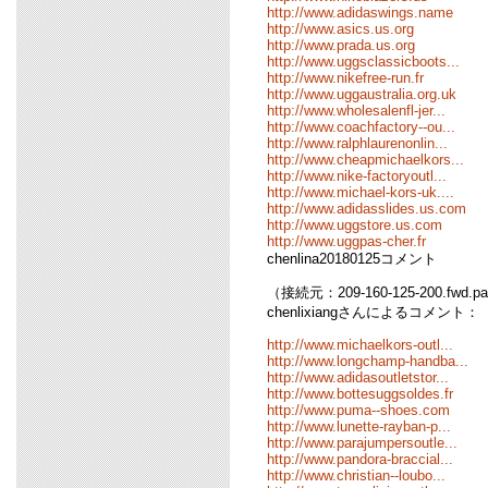
http://www.adidaswings.name
http://www.asics.us.org
http://www.prada.us.org
http://www.uggsclassicboots...
http://www.nikefree-run.fr
http://www.uggaustralia.org.uk
http://www.wholesalenfl-jer...
http://www.coachfactory--ou...
http://www.ralphlaurenonlin...
http://www.cheapmichaelkors...
http://www.nike-factoryoutl...
http://www.michael-kors-uk....
http://www.adidasslides.us.com
http://www.uggstore.us.com
http://www.uggpas-cher.fr
chenlina20180125コメント
（接続元：209-160-125-200.fwd.pa
chenlixiangさんによるコメント：
http://www.michaelkors-outl...
http://www.longchamp-handba...
http://www.adidasoutletstor...
http://www.bottesuggsoldes.fr
http://www.puma--shoes.com
http://www.lunette-rayban-p...
http://www.parajumpersoutle...
http://www.pandora-braccial...
http://www.christian--loubo...