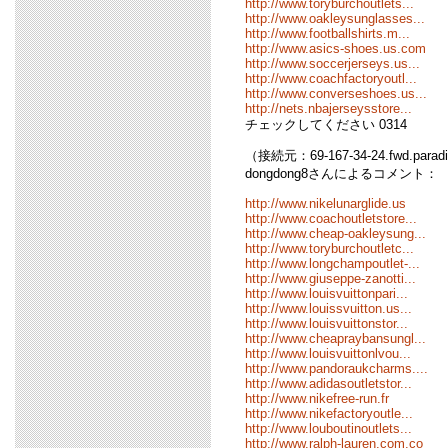
http://www.toryburchoutlets...
http://www.oakleysunglasses...
http://www.footballshirts.m...
http://www.asics-shoes.us.com
http://www.soccerjerseys.us...
http://www.coachfactoryoutl...
http://www.converseshoes.us...
http://nets.nbajerseysstore...
チェックしてください 0314
（接続元：69-167-34-24.fwd.parad
dongdong8さんによるコメント：
http://www.nikelunarglide.us
http://www.coachoutletstore...
http://www.cheap-oakleysung...
http://www.toryburchoutletc...
http://www.longchampoutlet-...
http://www.giuseppe-zanotti...
http://www.louisvuittonpari...
http://www.louissvuitton.us...
http://www.louisvuittonstor...
http://www.cheapraybansungl...
http://www.louisvuittonlvou...
http://www.pandoraukcharms....
http://www.adidasoutletstor...
http://www.nikefree-run.fr
http://www.nikefactoryoutle...
http://www.louboutinoutlets...
http://www.ralph-lauren.com.co