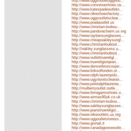
http://www.uggsoutletuggboo...
http://www.converseshoes.us...
http://www.katespadeoutleto...
http://www.nikeshoesfactory...
http://www.uggsoutletsclear...
http://www.pradaoutlet.us
http://www.christian-loubou...
http://www.pandoracharm.us.org
http://www.raybansunglasses...
http://www.cheapoakleysungl...
http://www.christianloubout...
http://oakley.sunglassess.u...
http://www.christianloubout...
http://www.outlettruereligi...
http://www.truereligionjean...
http://www.denverbroncosjer...
http://www.linksoflondon.or...
http://www.ralph-laurenpolo...
http://www.ugg-bootsclearan...
http://www.poloralphlaurenw...
http://mulberryoutlet.outle...
http://www.ferragamoshoes.o...
http://www.airmax90uk.co.uk
http://www.christian-loubou...
http://www.oakleysunglasses...
http://www.jeanstruereligio...
http://www.nikeoutlets.us.org
http://www.uggoutletstoreso...
http://www.gionali.it
http://www.canadagooseoutle...