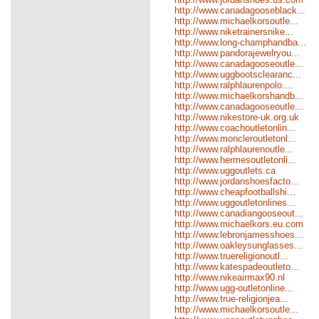
http://www.canadagooseblack...
http://www.michaelkorsoutle...
http://www.niketrainersnike...
http://www.long-champhandba...
http://www.pandorajewelryou...
http://www.canadagooseoutle...
http://www.uggbootsclearanc...
http://www.ralphlaurenpolo....
http://www.michaelkorshandb...
http://www.canadagooseoutle...
http://www.nikestore-uk.org.uk
http://www.coachoutletonlin...
http://www.moncleroutletonl...
http://www.ralphlaurenoutle...
http://www.hermesoutletonli...
http://www.uggoutlets.ca
http://www.jordanshoesfacto...
http://www.cheapfootballshi...
http://www.uggoutletonlines...
http://www.canadiangooseout...
http://www.michaelkors.eu.com
http://www.lebronjamesshoes...
http://www.oakleysunglasses...
http://www.truereligionoutl...
http://www.katespadeoutleto...
http://www.nikeairmax90.nl
http://www.ugg-outletonline...
http://www.true-religionjea...
http://www.michaelkorsoutle...