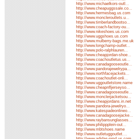
http://www.michaelkors-outl...
http://www.cheapuggssale.co...
http://www.hermesbag.us.com
http://www.moncleroutlets.u...
http://www.timberlandbootso...
http://www.coach-factory-ou...
http://www.nikeshoes.us.com
http://www.uggshoes.us.com
http://www.mulberry-bags.me.uk
http://www.longchamp-outlet...
http://www.polo-ralphlauren...
http://www.cheapjordan-shoe...
http://www.coachoutletus.us...
http://www.canadagooseoutle...
http://www.pandorajewelrypa...
http://www.northfacejackets...
http://www.coachoutlet-onli...
http://www.uggoutletstore.name
http://www.cheapnfljerseyso...
http://www.canadagooseoutle...
http://www.monclerjacketsou...
http://www.cheapjordans.in.net
http://www.pandora-jewelryo...
http://www.katespadeonlineo...
http://www.canadagoosejacke...
http://www.raybansunglasses...
http://www.philippplein-out...
http://www.mbtshoes.name
http://www.outletuggoutlet....
http://www.adidas-nmd.us.com