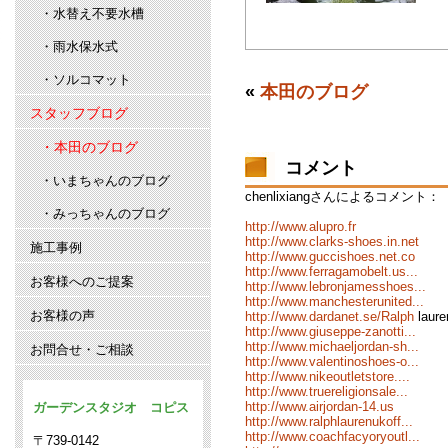
・水替え不要水槽
・雨水保水式
・ソルコマット
«
本田のブログ
スタッフブログ
・本田のブログ
コメント
・いまちゃんのブログ
chenlixiangさんによるコメント：
・みっちゃんのブログ
http://www.alupro.fr
http://www.clarks-shoes.in.net
施工事例
http://www.guccishoes.net.co
http://www.ferragamobelt.us...
お客様へのご提案
http://www.lebronjamesshoes...
http://www.manchesterunited...
お客様の声
http://www.dardanet.se/Ralph
laure
http://www.giuseppe-zanotti...
http://www.michaeljordan-sh...
お問合せ・ご相談
http://www.valentinoshoes-o...
http://www.nikeoutletstore....
http://www.truereligionsale...
http://www.airjordan-14.us
ガーデンスタジオ コピス
http://www.ralphlaurenukoff...
http://www.coachfacyoryoutl...
〒739-0142