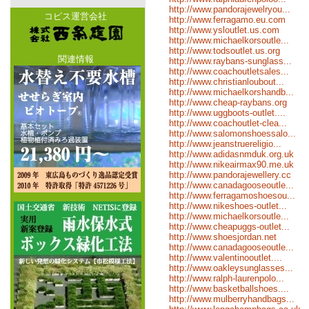
http://www.pandorajewelryou...
コピス運営会社
http://www.ferragamo.eu.com
http://www.ysloutlet.us.com
http://www.michaelkorsoutle...
http://www.todsoutlet.us.org
関連情報
http://www.raybans-sunglass...
http://www.coachoutletsales...
http://www.christianloubout...
http://www.michaelkorshandb...
http://www.cheap-raybans.org
http://www.uggboots-outlet....
http://www.coachoutlet-clea...
http://www.salomonshoessalo...
http://www.jeanstruereligio...
http://www.adidasnmduk.org.uk
http://www.nikeairmax90.me.uk
http://www.pandorajewellery.cc
http://www.canadagooseoutle...
http://www.ferragamoshoesou...
http://www.nikeshoes-outlet...
http://www.michaelkorsoutle...
http://www.cheapuggs-outlet...
http://www.shoesjordan.net
http://www.canadagooseoutle...
http://www.valentinooutlet....
http://www.oakleysunglasses...
http://www.ralph-laurenpolo...
http://www.basketballshoes....
http://www.mulberryhandbags...