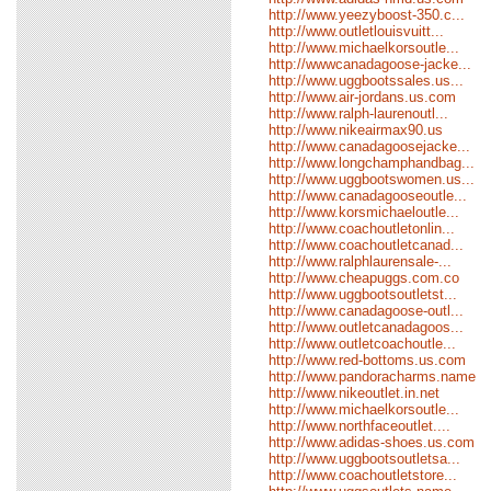
http://www.yeezyboost-350.c...
http://www.outletlouisvuitt...
http://www.michaelkorsoutle...
http://wwwcanadagoose-jacke...
http://www.uggbootssales.us...
http://www.air-jordans.us.com
http://www.ralph-laurenoutl...
http://www.nikeairmax90.us
http://www.canadagoosejacke...
http://www.longchamphandbag...
http://www.uggbootswomen.us...
http://www.canadagooseoutle...
http://www.korsmichaeloutle...
http://www.coachoutletonlin...
http://www.coachoutletcanad...
http://www.ralphlaurensale-...
http://www.cheapuggs.com.co
http://www.uggbootsoutletst...
http://www.canadagoose-outl...
http://www.outletcanadagoos...
http://www.outletcoachoutle...
http://www.red-bottoms.us.com
http://www.pandoracharms.name
http://www.nikeoutlet.in.net
http://www.michaelkorsoutle...
http://www.northfaceoutlet....
http://www.adidas-shoes.us.com
http://www.uggbootsoutletsa...
http://www.coachoutletstore...