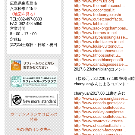
http://www.mcm.us.org
広島県東広島市
http://www.the-northfaceout...
八本松東2-15-9
http://www.cocoritosrl.it
《地図を見る》
http://www.fredperrypoloshi...
TEL:082-497-0333
http://www.outletcoachfacto...
FAX:082-428-5950
http://www.kibbie.at
http://www.sac-longchamppas...
営業時間
http://www.hermes.in.net
8：00～17：00
http://www.raybanssunglasse...
定休日
http://www.nikeblazers.in.net
第2第4土曜日・日曜・祝日
http://www.louis-vuittonout...
http://www.clarksshoesoutle...
http://www.fitflopsoutlet.u...
http://www.montblancpenoffi...
http://www.canadagoosesale....
2017.6.23chenlixiangコメント
（接続元：23.228.77.180 投稿日時：0
chanyuanさんによるコメント：
chanyuan2017.08.11書き込む
http://www.raybansunglasses...
http://www.canada-goosejack...
http://www.coachoutletoutle...
http://www.oakley-sunglasse...
ガーデンスタジオコピスの
http://www.coachoutletcoach...
特長
http://www.swarovski-crysta...
http://www.cheapfootballshi...
その他のリンク先へ
http://www.coach-factoryout...
http://www.ralphlaurenpoloo...