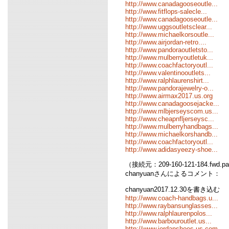
http://www.canadagooseoutle...
http://www.fitflops-salecle...
http://www.canadagooseoutle...
http://www.uggsoutletsclear...
http://www.michaelkorsoutle...
http://www.airjordan-retro....
http://www.pandoraoutletsto...
http://www.mulberryoutletuk...
http://www.coachfactoryoutl...
http://www.valentinooutlets...
http://www.ralphlaurenshirt...
http://www.pandorajewelry-o...
http://www.airmax2017.us.org
http://www.canadagoosejacke...
http://www.mlbjerseyscom.us...
http://www.cheapnfljerseysc...
http://www.mulberryhandbags...
http://www.michaelkorshandb...
http://www.coachfactoryoutl...
http://www.adidasyeezy-shoe...
（接続元：209-160-121-184.fwd.pa
chanyuanさんによるコメント：
chanyuan2017.12.30を書き込む
http://www.coach-handbags.u...
http://www.raybansunglasses...
http://www.ralphlaurenpolos...
http://www.barbouroutlet.us...
http://www.jordanshoes.us.com