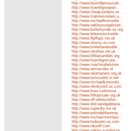
http://www.bestnfljerseyswh...
http://www.truereligionjean...
http://www.cheap-jordans.us...
http://www.malonesouliers.u...
http://www.michaelkorsoutle...
http://www.oakleysungalsses...
http://www.burberrysale.us.org
http://www.birkenstockoutle...
http://www.flipflops.me.uk
http://www.stussy.us.com
http://www.timberlandoutlet...
http://www.nikefree.me.uk
http://www.fitflopsandals.org
http://www.truereligion-jea...
http://www.coachoutletstore...
http://www.airmaxnike.nl
http://www.niketrainers.org.uk
http://www.tomsoutlet.in.net
http://www.michaelkorsoutle...
http://www.nikekyrie3.us.com
http://www.louis-vuittonout...
http://www.fitflopssale.org.uk
http://www.off-whiteclothin...
http://www.dolceandgabbana....
http://www.superdry.me.uk
http://www.poloralphlaurenp...
http://www.michael-korstasc...
http://www.louboutin.us.com
http://www.nikeoff.com
http://www.oakley-sunglasse...