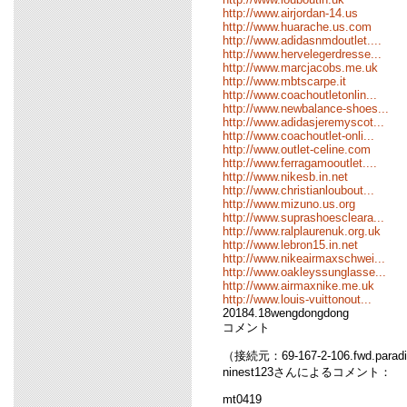
http://www.airjordan-14.us
http://www.huarache.us.com
http://www.adidasnmdoutlet....
http://www.hervelegerdresse...
http://www.marcjacobs.me.uk
http://www.mbtscarpe.it
http://www.coachoutletonlin...
http://www.newbalance-shoes...
http://www.adidasjeremyscot...
http://www.coachoutlet-onli...
http://www.outlet-celine.com
http://www.ferragamooutlet....
http://www.nikesb.in.net
http://www.christianloubout...
http://www.mizuno.us.org
http://www.suprashoescleara...
http://www.ralplaurenuk.org.uk
http://www.lebron15.in.net
http://www.nikeairmaxschwei...
http://www.oakleyssunglasse...
http://www.airmaxnike.me.uk
http://www.louis-vuittonout...
20184.18wengdongdong
コメント
（接続元：69-167-2-106.fwd.parad
ninest123さんによるコメント：
mt0419