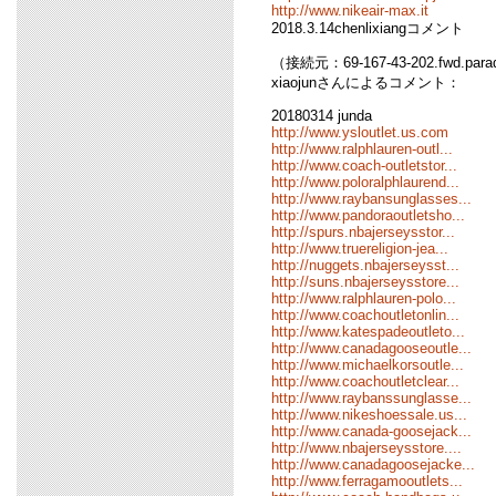
http://www.nikeair-max.it
2018.3.14chenlixiangコメント
（接続元：69-167-43-202.fwd.para
xiaojunさんによるコメント：
20180314 junda
http://www.ysloutlet.us.com
http://www.ralphlauren-outl...
http://www.coach-outletstor...
http://www.poloralphlaurend...
http://www.raybansunglasses...
http://www.pandoraoutletsho...
http://spurs.nbajerseysstor...
http://www.truereligion-jea...
http://nuggets.nbajerseysst...
http://suns.nbajerseysstore...
http://www.ralphlauren-polo...
http://www.coachoutletonlin...
http://www.katespadeoutleto...
http://www.canadagooseoutle...
http://www.michaelkorsoutle...
http://www.coachoutletclear...
http://www.raybanssunglasse...
http://www.nikeshoessale.us...
http://www.canada-goosejack...
http://www.nbajerseysstore....
http://www.canadagoosejacke...
http://www.ferragamooutlets...