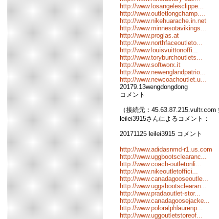
http://www.losangelesclippe...
http://www.outletlongchamp....
http://www.nikehuarache.in.net
http://www.minnesotavikings...
http://www.proglas.at
http://www.northfaceoutleto...
http://www.louisvuittonoffi...
http://www.toryburchoutlets...
http://www.softworx.it
http://www.newenglandpatrio...
http://www.newcoachoutlet.u...
20179.13wengdongdong
コメント
（接続元：45.63.87.215.vultr.co
leilei3915さんによるコメント：
20171125 leilei3915 コメント
http://www.adidasnmd-r1.us.com
http://www.uggbootsclearanc...
http://www.coach-outletonli...
http://www.nikeoutletoffici...
http://www.canadagooseoutle...
http://www.uggsbootsclearan...
http://www.pradaoutlet-stor...
http://www.canadagoosejacke...
http://www.poloralphlaurenp...
http://www.uggoutletstoreof...